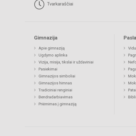
Tvarkaraščiai
Gimnazija
Pasl
Apie gimnaziją
Vidu
Ugdymo aplinka
Pagr
Vizija, misija, tikslai ir uždaviniai
Nefo
Pasiekimai
Paga
Gimnazijos simboliai
Moki
Gimnazijos himnas
Moki
Tradiciniai renginiai
Pat
Bendradarbiavimas
Bibl
Priėmimas į gimnaziją