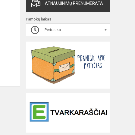
ATNAUJINIMŲ PRENUMERATA
Pamokų laikas
Pertrauka