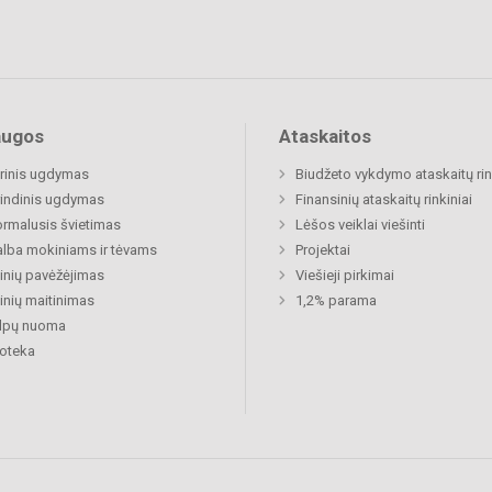
augos
Ataskaitos
rinis ugdymas
Biudžeto vykdymo ataskaitų rin
indinis ugdymas
Finansinių ataskaitų rinkiniai
rmalusis švietimas
Lėšos veiklai viešinti
lba mokiniams ir tėvams
Projektai
nių pavėžėjimas
Viešieji pirkimai
nių maitinimas
1,2% parama
alpų nuoma
ioteka