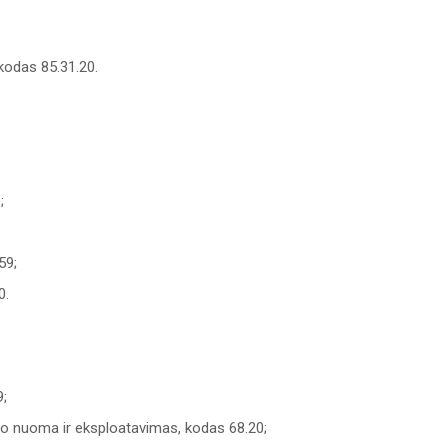
 kodas 85.31.20.
;
59;
0.
9;
 nuoma ir eksploatavimas, kodas 68.20;