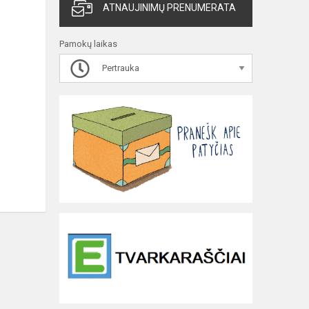
ATNAUJINIMŲ PRENUMERATA
Pamokų laikas
Pertrauka