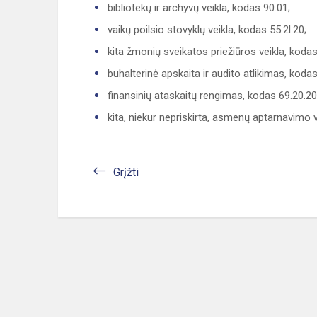
bibliotekų ir archyvų veikla, kodas 90.01;
vaikų poilsio stovyklų veikla, kodas 55.2l.20;
kita žmonių sveikatos priežiūros veikla, kodas
buhalterinė apskaita ir audito atlikimas, kodas
finansinių ataskaitų rengimas, kodas 69.20.20
kita, niekur nepriskirta, asmenų aptarnavimo v
Grįžti