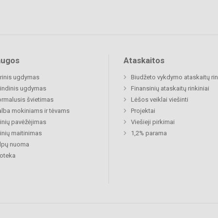
augos
Ataskaitos
rinis ugdymas
Biudžeto vykdymo ataskaitų rin
indinis ugdymas
Finansinių ataskaitų rinkiniai
rmalusis švietimas
Lėšos veiklai viešinti
lba mokiniams ir tėvams
Projektai
nių pavėžėjimas
Viešieji pirkimai
nių maitinimas
1,2% parama
alpų nuoma
ioteka