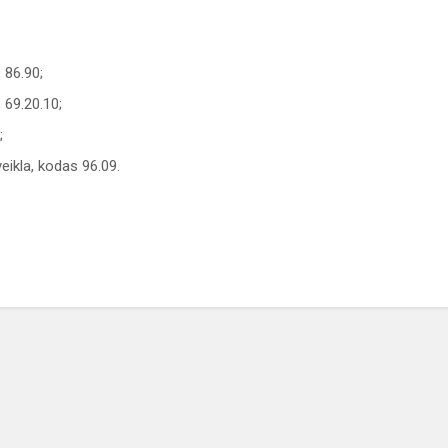
 86.90;
 69.20.10;
;
eikla, kodas 96.09.