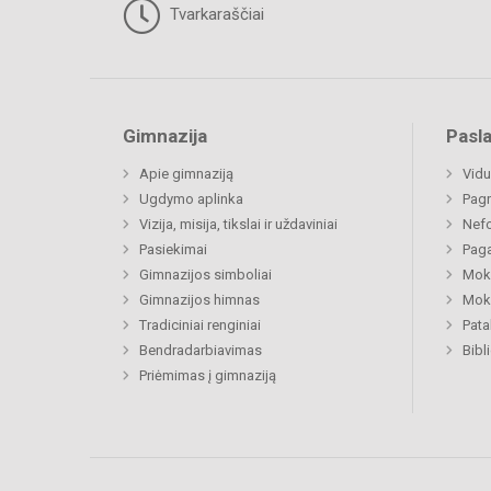
Tvarkaraščiai
Gimnazija
Pasl
Apie gimnaziją
Vidu
Ugdymo aplinka
Pagr
Vizija, misija, tikslai ir uždaviniai
Nefo
Pasiekimai
Paga
Gimnazijos simboliai
Moki
Gimnazijos himnas
Moki
Tradiciniai renginiai
Pat
Bendradarbiavimas
Bibl
Priėmimas į gimnaziją