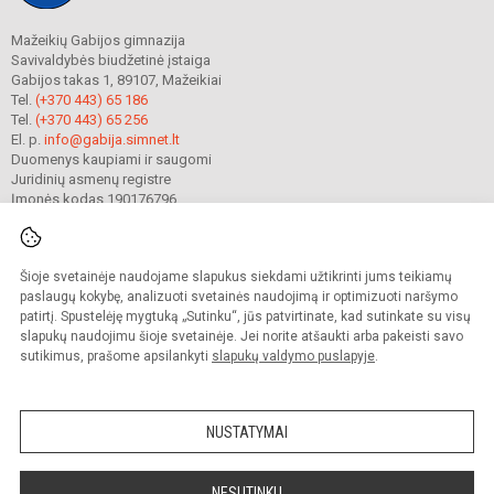
Mažeikių Gabijos gimnazija
Savivaldybės biudžetinė įstaiga
Gabijos takas 1, 89107, Mažeikiai
Tel.
(+370 443) 65 186
Tel.
(+370 443) 65 256
El. p.
info@gabija.simnet.lt
Duomenys kaupiami ir saugomi
Juridinių asmenų registre
Įmonės kodas 190176796
Šioje svetainėje naudojame slapukus siekdami užtikrinti jums teikiamų
© 2023. Mažeikių Gabijos gimnazija. Visos teisės saugomos.
Kopijuoti turinį be raštiško gimnazijos sutikimo griežtai draudžiama.
paslaugų kokybę, analizuoti svetainės naudojimą ir optimizuoti naršymo
patirtį. Spustelėję mygtuką „Sutinku“, jūs patvirtinate, kad sutinkate su visų
Prieinamumo paraiška
Slapukų valdymas
slapukų naudojimu šioje svetainėje. Jei norite atšaukti arba pakeisti savo
sutikimus, prašome apsilankyti
slapukų valdymo puslapyje
.
Sumanus būdas atnaujinti
mokyklos interneto
svetainę
NUSTATYMAI
NESUTINKU