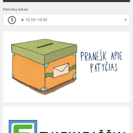
Pamokų laikas
6.
13.10—13.55