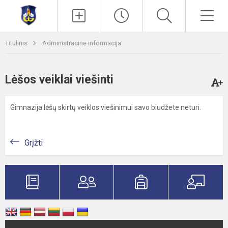
Paieška
Men
Titulinis
Administracinė informacija
Lėšos veiklai viešinti
Gimnazija lėšų skirtų veiklos viešinimui savo biudžete neturi.
Grįžti