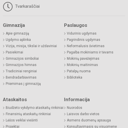
Tvarkaraščiai
Gimnazija
Paslaugos
Apie gimnaziją
Vidurinis ugdymas
Ugdymo aplinka
Pagrindinis ugdymas
Vizija, misija, tikslai ir uždaviniai
Neformalusis švietimas
Pasiekimai
Pagalba mokiniams ir tėvams
Gimnazijos simboliai
Mokinių pavėžėjimas
Gimnazijos himnas
Mokinių maitinimas
Tradiciniai renginiai
Patalpų nuoma
Bendradarbiavimas
Biblioteka
Priėmimas į gimnaziją
Ataskaitos
Informacija
Biudžeto vykdymo ataskaitų rinkiniai
Nuorodos
Finansinių ataskaitų rinkiniai
Laisvos darbo vietos
Lėšos veiklai viešinti
Asmens duomenų apsauga
Projektai
Konsultavimasis su visuomene