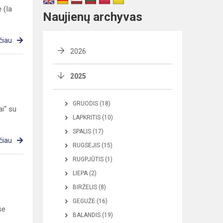
 (Ia
Naujienų archyvas
čiau
2026
2025
GRUODIS (18)
i“ su
LAPKRITIS (10)
SPALIS (17)
čiau
RUGSĖJIS (15)
RUGPJŪTIS (1)
LIEPA (2)
BIRŽELIS (8)
GEGUŽĖ (16)
se
BALANDIS (19)