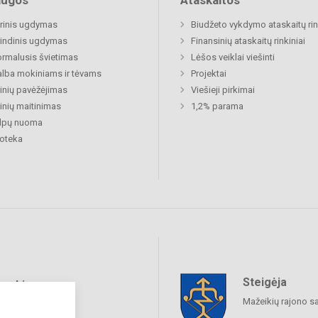
augos
Ataskaitos
rinis ugdymas
Biudžeto vykdymo ataskaitų rin
indinis ugdymas
Finansinių ataskaitų rinkiniai
rmalusis švietimas
Lėšos veiklai viešinti
lba mokiniams ir tėvams
Projektai
nių pavėžėjimas
Viešieji pirkimai
nių maitinimas
1,2% parama
alpų nuoma
ioteka
Steigėja
raukime
Mažeikių rajono s