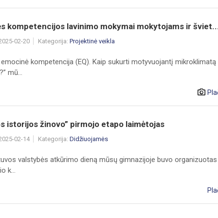
s kompetencijos lavinimo mokymai mokytojams ir šviet..
 2025-02-20
Kategorija:
Projektinė veikla
o emocinė kompetencija (EQ). Kaip sukurti motyvuojantį mikroklimatą
” mū...
Pla
s istorijos žinovo” pirmojo etapo laimėtojas
 2025-02-14
Kategorija:
Didžiuojamės
etuvos valstybės atkūrimo dieną mūsų gimnazijoje buvo organizuotas
o k...
Pla