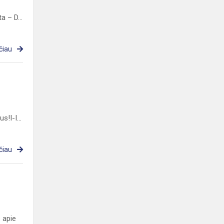
a – D...
čiau
​​I-I...
čiau
 apie