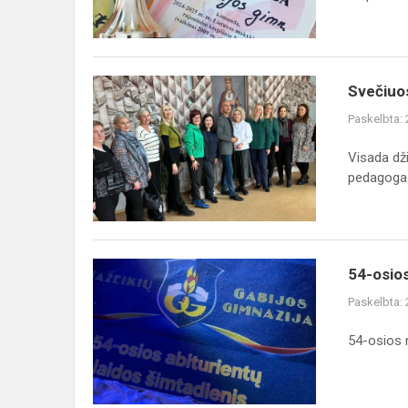
3X3
varžybos...
Svečiuose
Svečiuos
Šiaulių
Paskelbta:
ikimokyklinio
ugdymo
Visada dži
pedagogai
pedagoga.
54-
54-osios
osios
Paskelbta:
mūsų
gimnazijos
54-osios 
laidos
abiturientų
šimtadienis