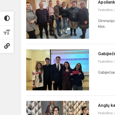
Apsilankymas
Apsilank
Mažeikių
Paskelbta:
rajono
neįgaliųjų
Gimnazijos
centre,
klas...
Socialinėse...
Gabijiečiai
Gabijieč
pirmi
Paskelbta:
Merkelio
Račkausko
Gabijiečia
gimnazijos
Protų
Lygoj...
Anglų
Anglų ka
kalbos
Paskelbta: