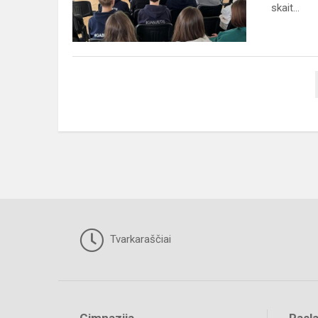
skait...
Tvarkaraščiai