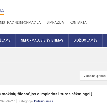
JA
NISTRACINĖ INFORMACIJA
GIMNAZIJA
KONTAKTAI
TĖVAMS
NEFORMALUSIS ŠVIETIMAS
DIDŽIUOJAMĖS
 mokinių filosofijos olimpiados I turas sėkmingai į...
 2025-02-27
Kategorija:
Didžiuojamės