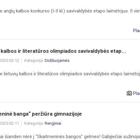
 anglų kalbos konkurso (I-II kl.) savivaldybės etapo laimėtojus: II viet
Pla
 kalbos ir literatūros olimpiados savivaldybės etap...
 2025-02-12
Kategorija:
Didžiuojamės
 lietuvių kalbos ir literatūros olimpiados savivaldybės etapo laimėtojus! 
Pla
ninė banga“ peržiūra gimnazijoje
 2025-02-11
Kategorija:
Renginiai
i šiandien nėrė į "Skaitmeninės bangos" gelmes! Gabijiečiai sužinojo