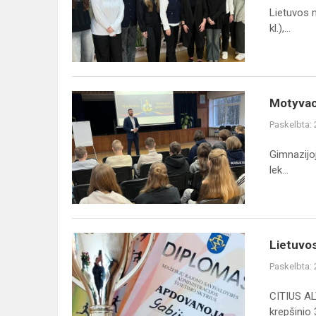
olimpiados
Lietuvos m
I
kl.),...
turas
sėkmingai
į...
Motyvaciniai
Motyvac
mokymai
Paskelbta:
gimnazistams
„Aukšti
Gimnazijo
pasiekimai“
lek...
Lietuvos
Lietuvos
mokyklų
Paskelbta:
žaidynių
rajoninėse
CITIUS AL
krepšinio
krepšinio 3