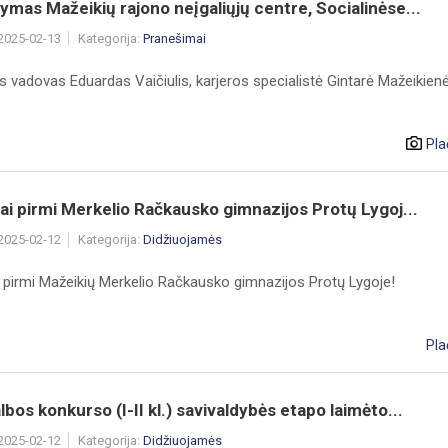
ymas Mažeikių rajono neįgaliųjų centre, Socialinėse...
 2025-02-13
Kategorija:
Pranešimai
 vadovas Eduardas Vaičiulis, karjeros specialistė Gintarė Mažeikienė
Pla
iai pirmi Merkelio Račkausko gimnazijos Protų Lygoj...
 2025-02-12
Kategorija:
Didžiuojamės
i pirmi Mažeikių Merkelio Račkausko gimnazijos Protų Lygoje!
Pla
lbos konkurso (I-II kl.) savivaldybės etapo laimėto...
 2025-02-12
Kategorija:
Didžiuojamės