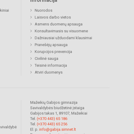
Informacija
kiniai
Nuorodos
Laisvos darbo vietos
Asmens duomenų apsauga
Konsultavimasis su visuomene
Dažniausiai užduodami klausimai
Pranešėjų apsauga
Korupcijos prevencija
Civilinė sauga
Teisinė informacija
Atviri duomenys
Mažeikių Gabijos gimnazija
Savivaldybės biudžetinė įstaiga
Gabijos takas 1, 89107, Mažeikiai
Tel.
(+370 443) 65 186
Tel.
(+370 443) 65 256
avivaldybė
El. p.
info@gabija.simnet.lt