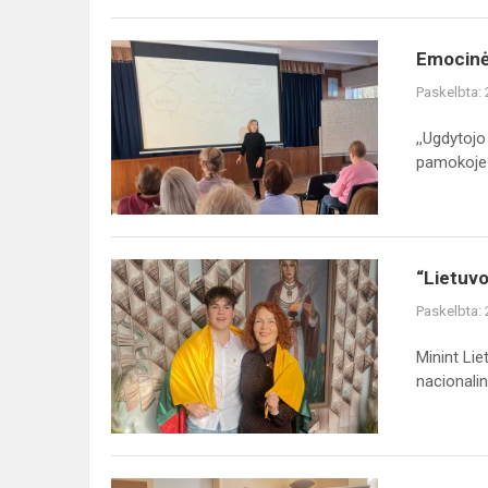
Emocinės
Emocinė
kompetencijos
Paskelbta:
lavinimo
mokymai
,,Ugdytoj
mokytojams
pamokoje?
ir
šviet...
“Lietuvos
“Lietuvo
istorijos
Paskelbta:
žinovo”
pirmojo
Minint Li
etapo
nacionalini
laimėtojas