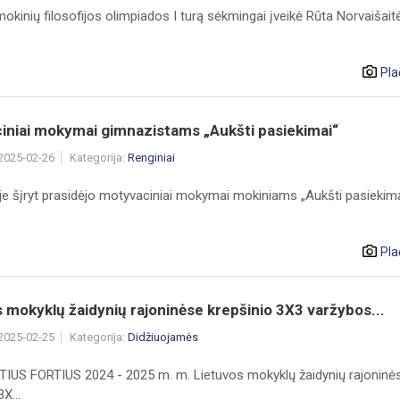
okinių filosofijos olimpiados I turą sėkmingai įveikė Rūta Norvaišaitė
Pla
iniai mokymai gimnazistams „Aukšti pasiekimai“
 2025-02-26
Kategorija:
Renginiai
je šįryt prasidėjo motyvaciniai mokymai mokiniams „Aukšti pasiekima
Pla
 mokyklų žaidynių rajoninėse krepšinio 3X3 varžybos...
 2025-02-25
Kategorija:
Didžiuojamės
TIUS FORTIUS 2024 - 2025 m. m. Lietuvos mokyklų žaidynių rajoninė
X...