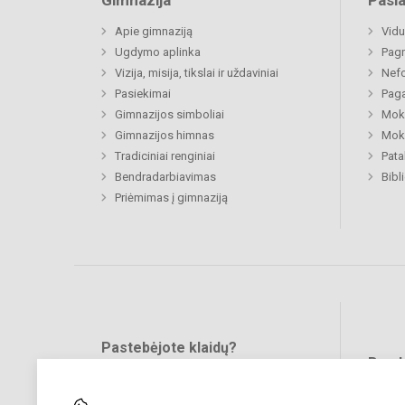
Gimnazija
Pasl
Apie gimnaziją
Vidu
Ugdymo aplinka
Pagr
Vizija, misija, tikslai ir uždaviniai
Nefo
Pasiekimai
Paga
Gimnazijos simboliai
Moki
Gimnazijos himnas
Moki
Tradiciniai renginiai
Pat
Bendradarbiavimas
Bibl
Priėmimas į gimnaziją
Pastebėjote klaidų?
Bend
Turite pasiūlymų?