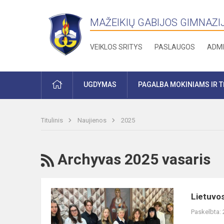
MAŽEIKIŲ GABIJOS GIMNAZI
VEIKLOS SRITYS
PASLAUGOS
ADMI
PRADŽIA
UGDYMAS
PAGALBA MOKINIAMS IR 
Titulinis
Naujienos
2025
RSS
Archyvas 2025 vasaris
Lietuvos
Lietuvos
mokinių
Paskelbta:
filosofijos