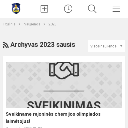
Paieška
Men
Titulinis
Naujienos
2023
RSS
Archyvas 2023 sausis
Sveikiname
rajoninės
chemijos
olimpiados
laimėtojus!
Sveikiname rajoninės chemijos olimpiados
laimėtojus!