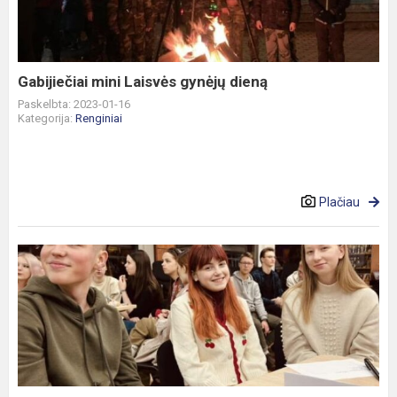
dieną
Gabijiečiai mini Laisvės gynėjų dieną
Paskelbta: 2023-01-16
Kategorija:
Renginiai
Plačiau
„Protmūšio“
žaidimas
tęsiasi