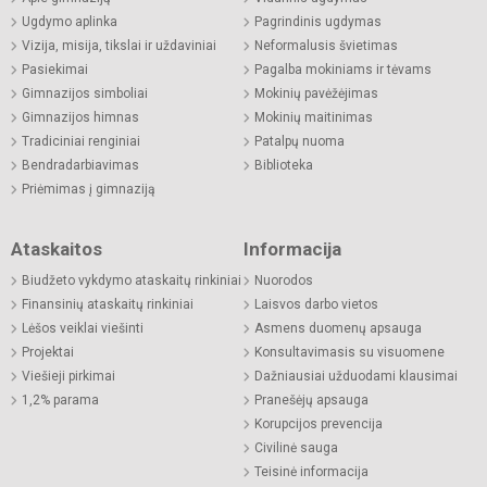
Ugdymo aplinka
Pagrindinis ugdymas
Vizija, misija, tikslai ir uždaviniai
Neformalusis švietimas
Pasiekimai
Pagalba mokiniams ir tėvams
Gimnazijos simboliai
Mokinių pavėžėjimas
Gimnazijos himnas
Mokinių maitinimas
Tradiciniai renginiai
Patalpų nuoma
Bendradarbiavimas
Biblioteka
Priėmimas į gimnaziją
Ataskaitos
Informacija
Biudžeto vykdymo ataskaitų rinkiniai
Nuorodos
Finansinių ataskaitų rinkiniai
Laisvos darbo vietos
Lėšos veiklai viešinti
Asmens duomenų apsauga
Projektai
Konsultavimasis su visuomene
Viešieji pirkimai
Dažniausiai užduodami klausimai
1,2% parama
Pranešėjų apsauga
Korupcijos prevencija
Civilinė sauga
Teisinė informacija