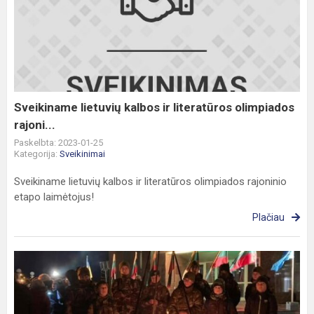
lietuvių
kalbos
ir
literatūros
olimpiados
rajoni...
Sveikiname lietuvių kalbos ir literatūros olimpiados
rajoni...
Paskelbta: 2023-01-25
Kategorija:
Sveikinimai
Sveikiname lietuvių kalbos ir literatūros olimpiados rajoninio
etapo laimėtojus!
Plačiau
Gabijiečiai
mini
Laisvės
gynėjų