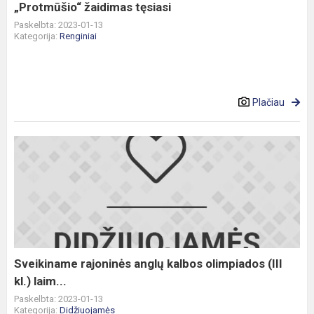
„Protmūšio“ žaidimas tęsiasi
Paskelbta: 2023-01-13
Kategorija:
Renginiai
Plačiau
Sveikiname
rajoninės
anglų
kalbos
olimpiados
(III
kl.)
laim...
Sveikiname rajoninės anglų kalbos olimpiados (III
kl.) laim...
Paskelbta: 2023-01-13
Kategorija:
Didžiuojamės