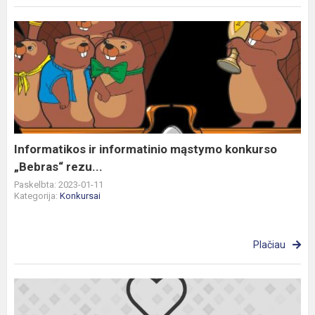
Informatikos
ir
informatinio
mąstymo
konkurso
„Bebras“
rezu...
Informatikos ir informatinio mąstymo konkurso
„Bebras“ rezu...
Paskelbta: 2023-01-11
Kategorija:
Konkursai
Plačiau
Sveikiname
rajoninės