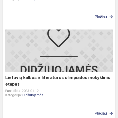
Plačiau
Lietuvių
kalbos
ir
literatūros
olimpiados
mokyklinis
etapas
Lietuvių kalbos ir literatūros olimpiados mokyklinis
etapas
Paskelbta: 2023-01-12
Kategorija:
Didžiuojamės
Plačiau