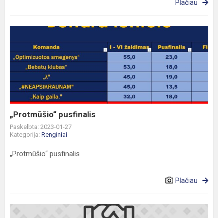
Plačiau
„Protmūšio“
pusfinalis
„Protmūšio“ pusfinalis
Paskelbta: 2023-01-27
Kategorija:
Renginiai
„Protmūšio“ pusfinalis
Plačiau
Sveikiname