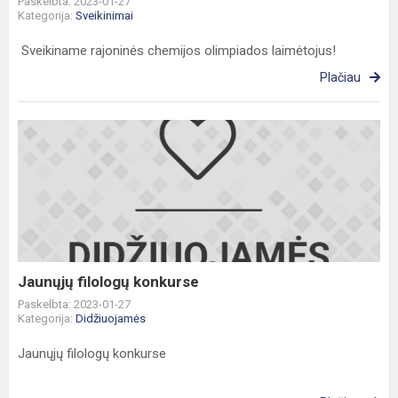
Paskelbta: 2023-01-27
Kategorija:
Sveikinimai
Sveikiname rajoninės chemijos olimpiados laimėtojus!
Plačiau
Jaunųjų
filologų
konkurse
Jaunųjų filologų konkurse
Paskelbta: 2023-01-27
Kategorija:
Didžiuojamės
Jaunųjų filologų konkurse