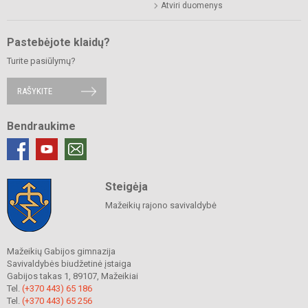
Atviri duomenys
Pastebėjote klaidų?
Turite pasiūlymų?
RAŠYKITE
Bendraukime
Steigėja
Mažeikių rajono savivaldybė
Mažeikių Gabijos gimnazija
Savivaldybės biudžetinė įstaiga
Gabijos takas 1, 89107, Mažeikiai
Tel.
(+370 443) 65 186
Tel.
(+370 443) 65 256