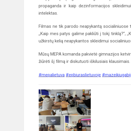
propaganda ir kaip dezinformacijos skleidimui 
intelektas.
Filmas ne tik parodo neapykantą socialiniuose tin
,,Kaip mes patys galime pakliūti į tokį tinklą?”, ,
užkirstų kelią neapykantos skleidimui socialiniuo
Mūsų MEPA komanda pakvietė gimnazijos ketvir
žiūrėti šį filmą ir diskutuoti iškilusiais klausimais
#mepalietuva
#epbiuraslietuvoje
#mazeikiugabi