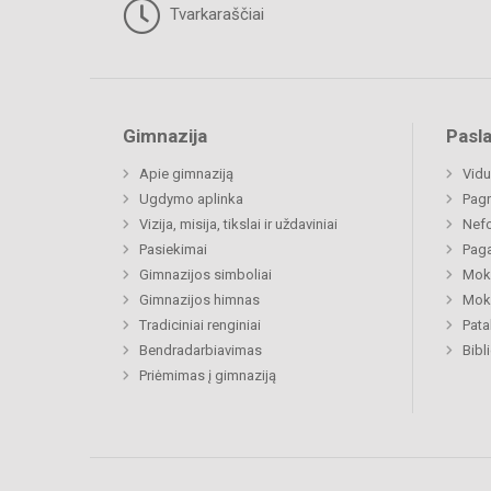
Tvarkaraščiai
Gimnazija
Pasl
Apie gimnaziją
Vidu
Ugdymo aplinka
Pagr
Vizija, misija, tikslai ir uždaviniai
Nefo
Pasiekimai
Paga
Gimnazijos simboliai
Moki
Gimnazijos himnas
Moki
Tradiciniai renginiai
Pat
Bendradarbiavimas
Bibl
Priėmimas į gimnaziją