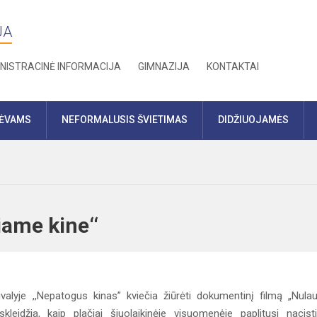
JA
NISTRACINĖ INFORMACIJA
GIMNAZIJA
KONTAKTAI
TĖVAMS
NEFORMALUSIS ŠVIETIMAS
DIDŽIUOJAMĖS
giame kine‘‘
alyje ,,Nepatogus kinas” kviečia žiūrėti dokumentinį filmą „Nulau
kleidžia, kaip plačiai šiuolaikinėje visuomenėje paplitusi nacist