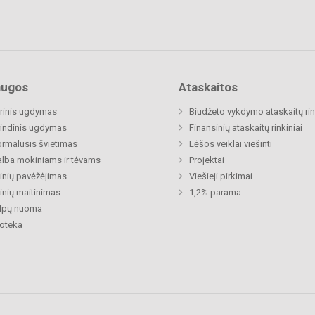
augos
Ataskaitos
rinis ugdymas
Biudžeto vykdymo ataskaitų rin
indinis ugdymas
Finansinių ataskaitų rinkiniai
rmalusis švietimas
Lėšos veiklai viešinti
lba mokiniams ir tėvams
Projektai
nių pavėžėjimas
Viešieji pirkimai
nių maitinimas
1,2% parama
alpų nuoma
ioteka