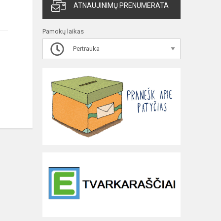
ATNAUJINIMŲ PRENUMERATA
Pamokų laikas
Pertrauka