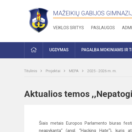
MAŽEIKIŲ GABIJOS GIMNAZI
VEIKLOS SRITYS
PASLAUGOS
ADMI
PRADŽIA
UGDYMAS
PAGALBA MOKINIAMS IR 
Titulinis
Projektai
MEPA
2025 - 2026 m. m.
Aktualios temos ,,Nepato
Šiais metais Europos Parlamento biuras festiv
neapykantą“ (angl. “Hacking Hate“), kuris ats