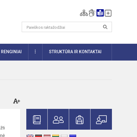
DAUGIAU
RENGINIAI
STRUKTŪRA IR KONTAKTAI
žti
inė