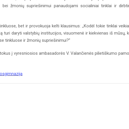
bei žmonių supriešinimui panaudojami socialiniai tinklai ir dirbti
kluose, bet ir provokuoja kelti klausimus: ,,Kodėl tokie tinklai veikia
,Ką turi daryti valstybių institucijos, visuomenė ir kiekvienas iš mūsų, 
se tinkluose ir žmonių supriešinimui?”
tokus į vyresniosios ambasadorės V. Valančienės pilietiškumo pam
.
josgimnazija