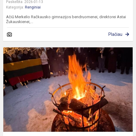
Paskelbta: 2026-01-13
Kategorija:
Renginiai
Ačiū Merkelio Račkausko gimnazijos bendruomenei, direktorei Astai
Žukauskienei,...
Plačiau
S
1
a
a
g
š
s
v