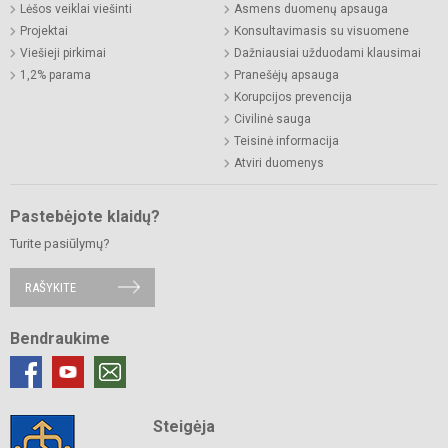
Lėšos veiklai viešinti
Asmens duomenų apsauga
Projektai
Konsultavimasis su visuomene
Viešieji pirkimai
Dažniausiai užduodami klausimai
1,2% parama
Pranešėjų apsauga
Korupcijos prevencija
Civilinė sauga
Teisinė informacija
Atviri duomenys
Pastebėjote klaidų?
Turite pasiūlymų?
RAŠYKITE
Bendraukime
Steigėja