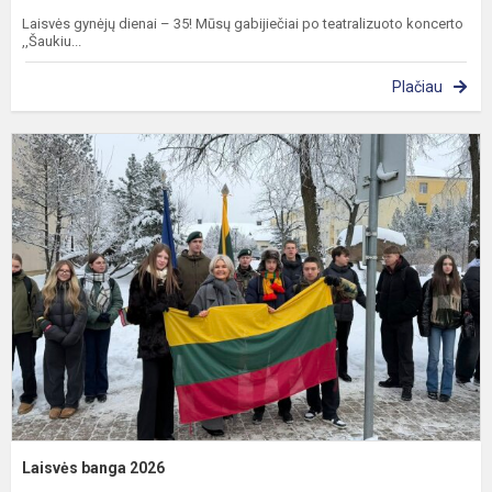
Laisvės gynėjų dienai – 35! Mūsų gabijiečiai po teatralizuoto koncerto
,,Šaukiu...
Plačiau
L
b
2
Laisvės banga 2026