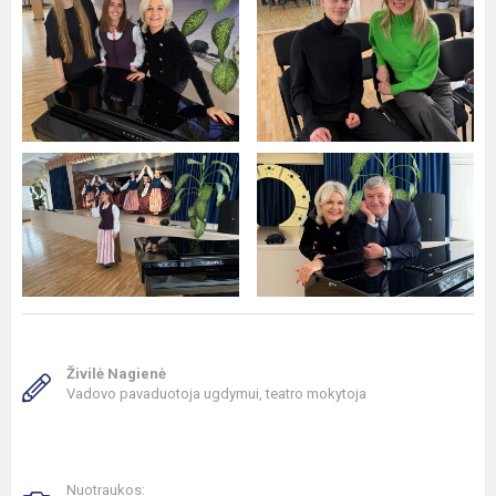
Živilė Nagienė
Vadovo pavaduotoja ugdymui, teatro mokytoja
Nuotraukos: