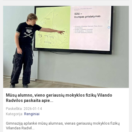
M
a
v
g
m
f
V
R
Mūsų alumno, vieno geriausių mokyklos fizikų Vilando
Radvilos paskaita apie...
Paskelbta: 2026-01-14
Kategorija:
Renginiai
Gimnaziją aplankė mūsų alumnas, vienas geriausių mokyklos fizikų
Vilandas Radvil...