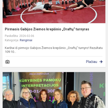
Pirmasis Gabijos Žiemos krepšinio „Draftų“ turnyras
Paskelbta: 2026-02-06
Kategorija:
Renginiai
Karštai iš pirmojo Gabijos Žiemos krepšinio ,,Draftų” turnyro! Rezultatu
109:10...
Plačiau
M
g
d
ir
t
m