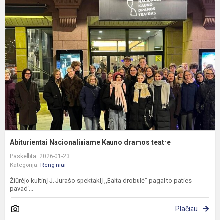
N
K
d
t
Abiturientai Nacionaliniame Kauno dramos teatre
Paskelbta: 2026-01-23
Kategorija:
Renginiai
Žiūrėjo kultinį J. Jurašo spektaklį ,,Balta drobulė” pagal to paties
pavadi...
Plačiau