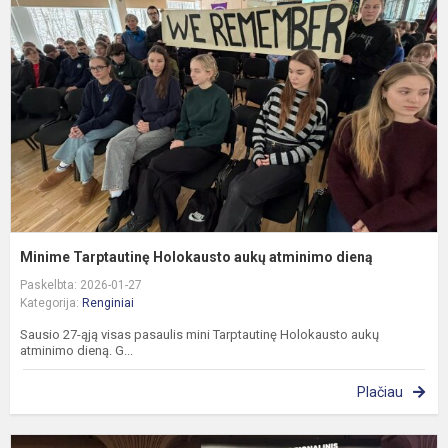
H
a
a
d
Minime Tarptautinę Holokausto aukų atminimo dieną
Paskelbta: 2026-01-27
Kategorija:
Renginiai
Sausio 27-ąją visas pasaulis mini Tarptautinę Holokausto aukų
atminimo dieną. G...
Plačiau
A