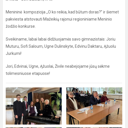
Menininė kompozicija ,,O ko reikia, kad būtum doras?” ir šiemet
pakviesta atstovauti Mažeikių rajonui regioniniame Meninio
žodžio konkurse.
Sveikiname, labai labai didžiuojamės savo gimnazistais: Joriu
Muturu, Sofi Saloum, Ugne Dulinskyte, Edvinu Daktaru, Ąžuolu
Jurkumi!
Jori, Edvinai, Ugne, Ąžuolai, Živile neabejojame jūsų sėkme
tolimesniuose etapuose!