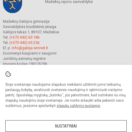
Mažeikių rajono savivaldybė
Mažeikių Gabijos gimnazija
Savivaldybės biudžetinė įstaiga
Gabijos takas 1, 89107, Mažeikiai
Tel.
(+370 443) 65 186
Tel.
(+370 443) 65 256
El. p.
info@gabija.simnet.lt
Duomenys kaupiami ir saugomi
Juridinių asmenų registre
Įmonės kodas 190176796
Šioje svetainėje naudojame slapukus siekdami užtikrinti jums teikiamų
© 2023. Mažeikių Gabijos gimnazija. Visos teisės saugomos.
Kopijuoti turinį be raštiško gimnazijos sutikimo griežtai draudžiama.
paslaugų kokybę, analizuoti svetainės naudojimą ir optimizuoti naršymo
patirtį. Spustelėję mygtuką „Sutinku“, jūs patvirtinate, kad sutinkate su visų
Prieinamumo paraiška
Slapukų valdymas
slapukų naudojimu šioje svetainėje. Jei norite atšaukti arba pakeisti savo
sutikimus, prašome apsilankyti
slapukų valdymo puslapyje
.
Sumanus būdas atnaujinti
mokyklos interneto
svetainę
NUSTATYMAI