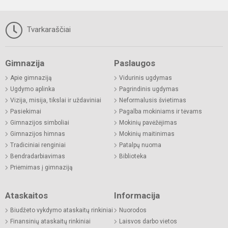
Tvarkaraščiai
Gimnazija
Paslaugos
Apie gimnaziją
Vidurinis ugdymas
Ugdymo aplinka
Pagrindinis ugdymas
Vizija, misija, tikslai ir uždaviniai
Neformalusis švietimas
Pasiekimai
Pagalba mokiniams ir tėvams
Gimnazijos simboliai
Mokinių pavėžėjimas
Gimnazijos himnas
Mokinių maitinimas
Tradiciniai renginiai
Patalpų nuoma
Bendradarbiavimas
Biblioteka
Priėmimas į gimnaziją
Ataskaitos
Informacija
Biudžeto vykdymo ataskaitų rinkiniai
Nuorodos
Finansinių ataskaitų rinkiniai
Laisvos darbo vietos