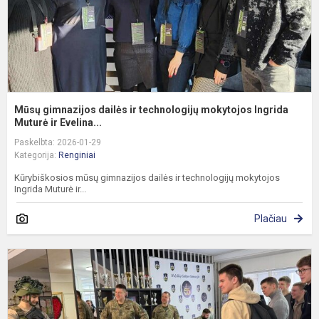
I
M
Mūsų gimnazijos dailės ir technologijų mokytojos Ingrida
Muturė ir Evelina...
Paskelbta: 2026-01-29
Kategorija:
Renginiai
Kūrybiškosios mūsų gimnazijos dailės ir technologijų mokytojos
Ingrida Muturė ir...
Plačiau
G
–
Š
r