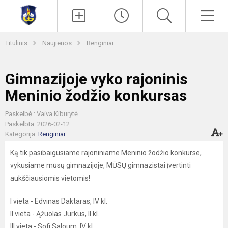
Paieška
Men
Titulinis
Naujienos
Renginiai
Gimnazijoje vyko rajoninis
Meninio žodžio konkursas
Paskelbė : Vaiva Kiburytė
Paskelbta: 2026-02-12
Kategorija:
Renginiai
Ką tik pasibaigusiame rajoniniame Meninio žodžio konkurse,
vykusiame mūsų gimnazijoje, MŪSŲ gimnazistai įvertinti
aukščiausiomis vietomis!
I vieta - Edvinas Daktaras, IV kl.
II vieta - Ąžuolas Jurkus, II kl.
III vieta - Sofi Saloum, IV kl.