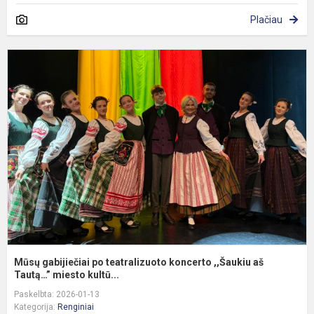
Plačiau
M
g
p
t
k
,
a
Ta
Mūsų gabijiečiai po teatralizuoto koncerto ,,Šaukiu aš
Tautą…” miesto kultū...
Paskelbta: 2026-01-13
Kategorija:
Renginiai