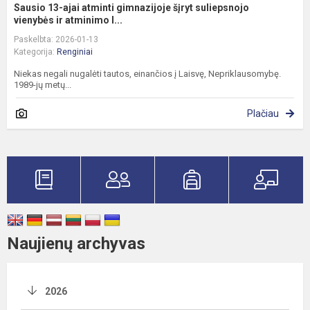
Sausio 13-ajai atminti gimnazijoje šįryt suliepsnojo
vienybės ir atminimo l...
Paskelbta: 2026-01-13
Kategorija:
Renginiai
Niekas negali nugalėti tautos, einančios į Laisvę, Nepriklausomybę.
1989-jų metų...
Plačiau
Naujienų archyvas
2026