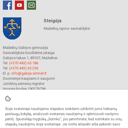
Steigėja
Mažeikių rajono savivaldybė
Mažeikių Gabijos gimnazija
Savivaldybės biudžetinė įstaiga
Gabijos takas 1, 89107, Mažeikiai
Tel.
(+370 443) 65 186
Tel.
(+370 443) 65 256
El. p.
info@gabija.simnet.lt
Duomenys kaupiami ir saugomi
Juridinių asmenų registre
Įmonės kodas 190176796
Šioje svetainėje naudojame slapukus siekdami užtikrinti jums teikiamų
© 2023. Mažeikių Gabijos gimnazija. Visos teisės saugomos.
Kopijuoti turinį be raštiško gimnazijos sutikimo griežtai draudžiama.
paslaugų kokybę, analizuoti svetainės naudojimą ir optimizuoti naršymo
patirtį. Spustelėję mygtuką „Sutinku“, jūs patvirtinate, kad sutinkate su visų
Prieinamumo paraiška
Slapukų valdymas
slapukų naudojimu šioje svetainėje. Jei norite atšaukti arba pakeisti savo