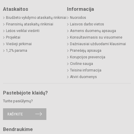
Ataskaitos
Informacija
Biudžeto vykdymo ataskaitų rinkiniai
Nuorodos
Finansinių ataskaitų rinkiniai
Laisvos darbo vietos
Lėšos veiklai viešinti
Asmens duomenų apsauga
Projektai
Konsultavimasis su visuomene
Viešieji pirkimai
Dažniausiai užduodami klausimai
1,2% parama
Pranešėjų apsauga
Korupcijos prevencija
Civilinė sauga
Teisinė informacija
Atviri duomenys
Pastebėjote klaidų?
Turite pasiūlymų?
RAŠYKITE
Bendraukime