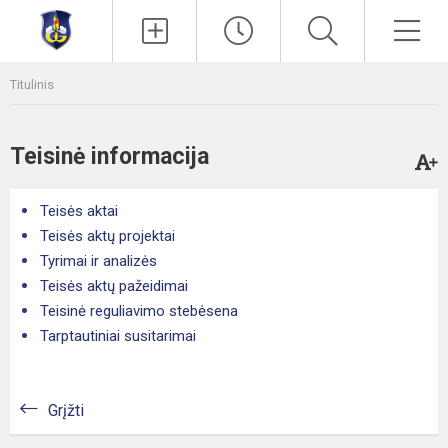
Paieška
Men
Titulinis
Teisinė informacija
Teisės aktai
Teisės aktų projektai
Tyrimai ir analizės
Teisės aktų pažeidimai
Teisinė reguliavimo stebėsena
Tarptautiniai susitarimai
Grįžti