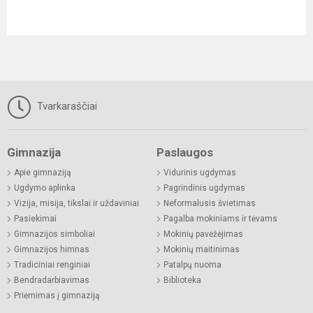
Tvarkaraščiai
Gimnazija
Paslaugos
Apie gimnaziją
Vidurinis ugdymas
Ugdymo aplinka
Pagrindinis ugdymas
Vizija, misija, tikslai ir uždaviniai
Neformalusis švietimas
Pasiekimai
Pagalba mokiniams ir tėvams
Gimnazijos simboliai
Mokinių pavėžėjimas
Gimnazijos himnas
Mokinių maitinimas
Tradiciniai renginiai
Patalpų nuoma
Bendradarbiavimas
Biblioteka
Priėmimas į gimnaziją