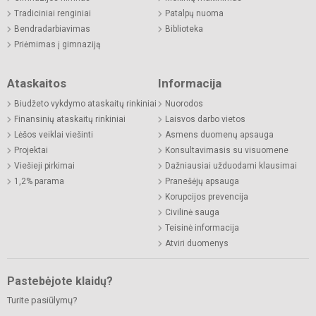
Tradiciniai renginiai
Patalpų nuoma
Bendradarbiavimas
Biblioteka
Priėmimas į gimnaziją
Ataskaitos
Informacija
Biudžeto vykdymo ataskaitų rinkiniai
Nuorodos
Finansinių ataskaitų rinkiniai
Laisvos darbo vietos
Lėšos veiklai viešinti
Asmens duomenų apsauga
Projektai
Konsultavimasis su visuomene
Viešieji pirkimai
Dažniausiai užduodami klausimai
1,2% parama
Pranešėjų apsauga
Korupcijos prevencija
Civilinė sauga
Teisinė informacija
Atviri duomenys
Pastebėjote klaidų?
Turite pasiūlymų?