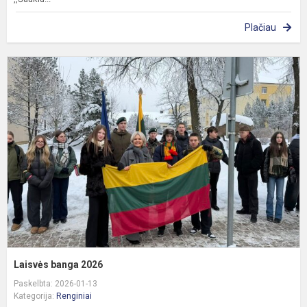
Plačiau
L
b
2
Laisvės banga 2026
Paskelbta: 2026-01-13
Kategorija:
Renginiai