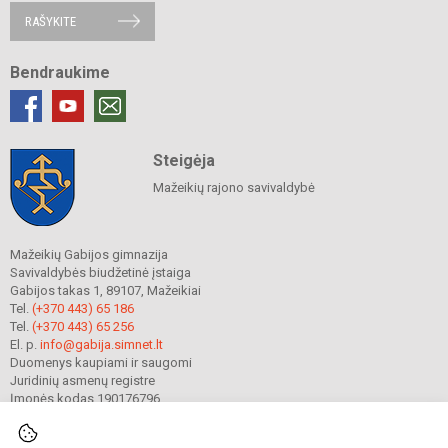
RAŠYKITE
Bendraukime
Steigėja
Mažeikių rajono savivaldybė
Mažeikių Gabijos gimnazija
Savivaldybės biudžetinė įstaiga
Gabijos takas 1, 89107, Mažeikiai
Tel.
(+370 443) 65 186
Tel.
(+370 443) 65 256
El. p.
info@gabija.simnet.lt
Duomenys kaupiami ir saugomi
Juridinių asmenų registre
Įmonės kodas 190176796