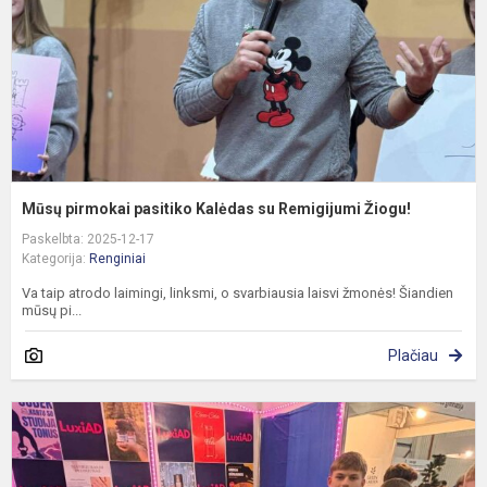
R
Ž
Mūsų pirmokai pasitiko Kalėdas su Remigijumi Žiogu!
Paskelbta: 2025-12-17
Kategorija:
Renginiai
Va taip atrodo laimingi, linksmi, o svarbiausia laisvi žmonės! Šiandien
mūsų pi...
Plačiau
M
g
d