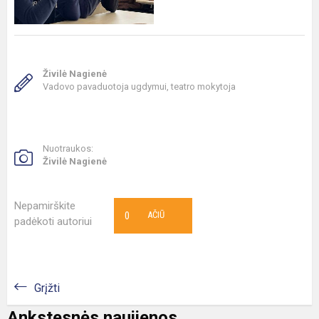
Živilė Nagienė
Vadovo pavaduotoja ugdymui, teatro mokytoja
Nuotraukos:
Živilė Nagienė
Nepamirškite
0
AČIŪ
padėkoti autoriui
Grįžti
Ankstesnės naujienos