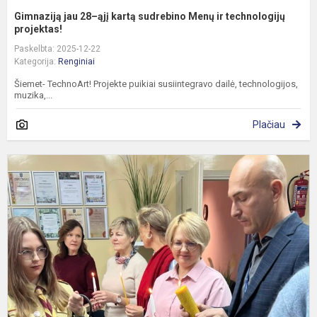
Gimnaziją jau 28–ąjį kartą sudrebino Menų ir technologijų
projektas!
Paskelbta: 2025-12-22
Kategorija:
Renginiai
Šiemet- TechnoArt! Projekte puikiai susiintegravo dailė, technologijos,
muzika,...
Plačiau
S
Ž
s
n
B
u
li