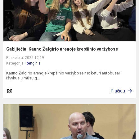
Gabijiečiai Kauno Žalgirio arenoje krepšinio varžybose
Paskelbta: 2025-12-19
Kategorija:
Renginiai
Kauno Žalgirio arenoje krepšinio varžybose net keturi autobusai
išvykusių mūsų g...
Plačiau
M
p
p
K
s