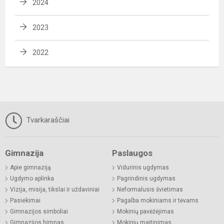
2024
2023
2022
Tvarkaraščiai
Gimnazija
Paslaugos
Apie gimnaziją
Vidurinis ugdymas
Ugdymo aplinka
Pagrindinis ugdymas
Vizija, misija, tikslai ir uždaviniai
Neformalusis švietimas
Pasiekimai
Pagalba mokiniams ir tėvams
Gimnazijos simboliai
Mokinių pavėžėjimas
Gimnazijos himnas
Mokinių maitinimas