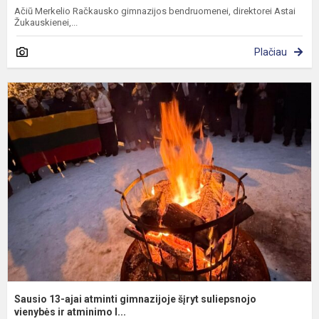
Ačiū Merkelio Račkausko gimnazijos bendruomenei, direktorei Astai
Žukauskienei,...
Plačiau
S
1
a
a
g
š
s
v
Sausio 13-ajai atminti gimnazijoje šįryt suliepsnojo
vienybės ir atminimo l...