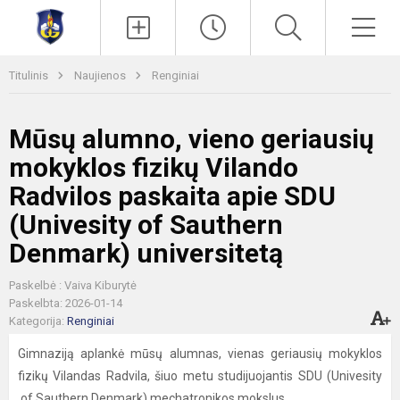
Paieška
Men
Titulinis
Naujienos
Renginiai
Mūsų alumno, vieno geriausių
mokyklos fizikų Vilando
Radvilos paskaita apie SDU
(Univesity of Sauthern
Denmark) universitetą
Paskelbė : Vaiva Kiburytė
Paskelbta: 2026-01-14
Kategorija:
Renginiai
Gimnaziją aplankė mūsų alumnas, vienas geriausių mokyklos
fizikų Vilandas Radvila, šiuo metu studijuojantis SDU (Univesity
of Sauthern Denmark) mechatronikos mokslus.