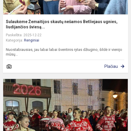
Sulaukėme Žemaitijos skautų nešamos Betliejaus ugnies,
liudijančios šviesą...
Paskelbta: 2025-12-22
Kategorija:
Renginiai
Nuostabiausias, jau labai labai šventinis rytas džiugino, šildė ir vienijo
mūsų...
Plačiau
K
m
š
ir
g