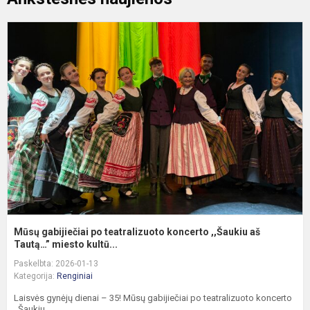
M
g
p
t
k
,
a
Ta
Mūsų gabijiečiai po teatralizuoto koncerto ,,Šaukiu aš
Tautą…” miesto kultū...
Paskelbta: 2026-01-13
Kategorija:
Renginiai
Laisvės gynėjų dienai – 35! Mūsų gabijiečiai po teatralizuoto koncerto
,,Šaukiu...