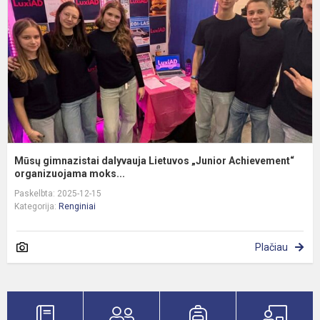
L
„
A
or
Mūsų gimnazistai dalyvauja Lietuvos „Junior Achievement“
organizuojama moks...
Paskelbta: 2025-12-15
Kategorija:
Renginiai
Plačiau