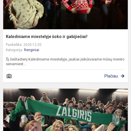
Kalėdiniame miestelyje šoko ir gabijiečiai!
Paskelbta: 2025-12-20
Kategorija:
Renginiai
Šį šeštadienį Kalėdiniame miestelyje, jaukiai įsikūrusiame mūsų miesto
senamiest...
Plačiau
G
K
Ž
a
k
v