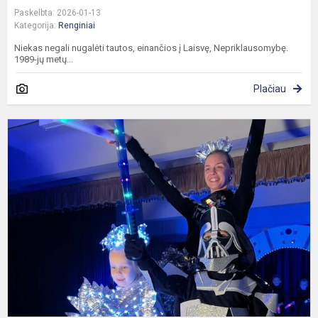
Paskelbta: 2026-01-13
Kategorija:
Renginiai
Niekas negali nugalėti tautos, einančios į Laisvę, Nepriklausomybę.
1989-jų metų...
Plačiau
G
j
2
ąj
k
s
M
ir
t
p.