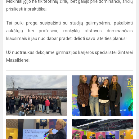
Mokiniai įgijo ne tik teorinių žinių, bet galėjo prie dominančių sričių
prisiliesti ir praktiškai.
Tai puiki proga susipažinti su studijų galimybėmis, pakalbinti
aukštųjų bei profesinių mokyklų atstovus dominančiais
klausimais ir jau nuo dabar pradėti dėlioti savo ateities planus!
Už nuotraukas dėkojame gimnazijos karjeros specialistei Gintarei
Mažeikienei.