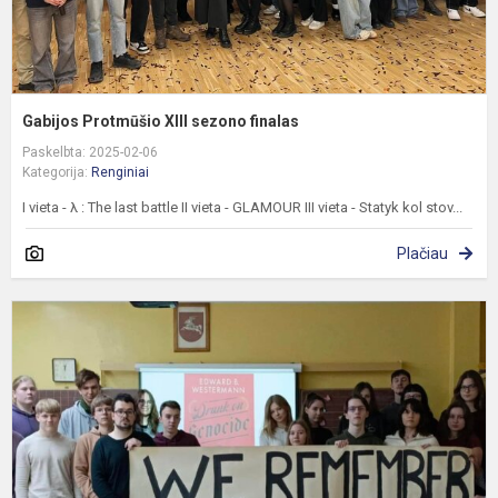
Gabijos Protmūšio XIII sezono finalas
Paskelbta: 2025-02-06
Kategorija:
Renginiai
I vieta - λ : The last battle II vieta - GLAMOUR III vieta - Statyk kol stov...
Plačiau
Š
p
p
8
m
i
A