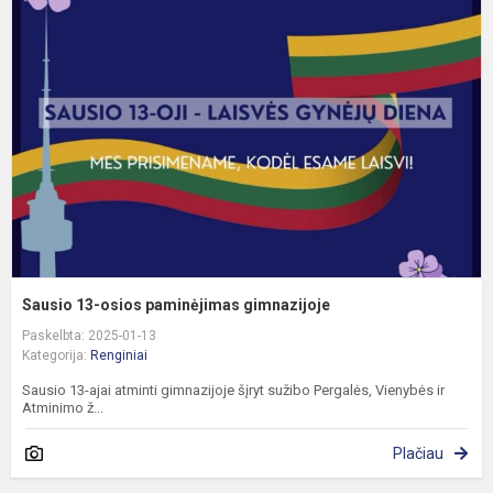
1
o
p
g
Sausio 13-osios paminėjimas gimnazijoje
Paskelbta: 2025-01-13
Kategorija:
Renginiai
Sausio 13-ajai atminti gimnazijoje šįryt sužibo Pergalės, Vienybės ir
Atminimo ž...
Plačiau