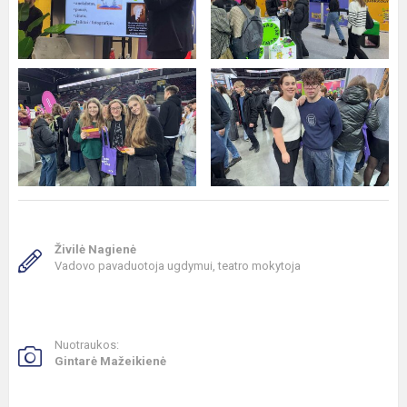
Živilė Nagienė
Vadovo pavaduotoja ugdymui, teatro mokytoja
Nuotraukos:
Gintarė Mažeikienė