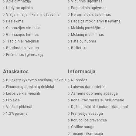
Apie gimnaziją
Vidurinis ugdymas
Ugdymo aplinka
Pagrindinis ugdymas
Vizija, misija, tikslai ir uždaviniai
Neformalusis švietimas
Pasiekimai
Pagalba mokiniams ir tėvams
Gimnazijos simboliai
Mokinių pavėžėjimas
Gimnazijos himnas
Mokinių maitinimas
Tradiciniai renginiai
Patalpų nuoma
Bendradarbiavimas
Biblioteka
Priėmimas į gimnaziją
Ataskaitos
Informacija
Biudžeto vykdymo ataskaitų rinkiniai
Nuorodos
Finansinių ataskaitų rinkiniai
Laisvos darbo vietos
Lėšos veiklai viešinti
Asmens duomenų apsauga
Projektai
Konsultavimasis su visuomene
Viešieji pirkimai
Dažniausiai užduodami klausimai
1,2% parama
Pranešėjų apsauga
Korupcijos prevencija
Civilinė sauga
Teisinė informacija