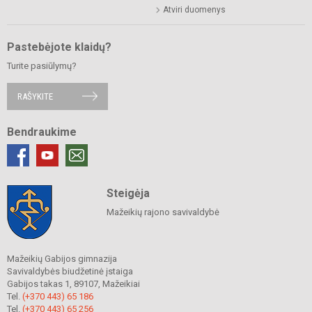
Atviri duomenys
Pastebėjote klaidų?
Turite pasiūlymų?
RAŠYKITE
Bendraukime
Steigėja
Mažeikių rajono savivaldybė
Mažeikių Gabijos gimnazija
Savivaldybės biudžetinė įstaiga
Gabijos takas 1, 89107, Mažeikiai
Tel.
(+370 443) 65 186
Tel.
(+370 443) 65 256