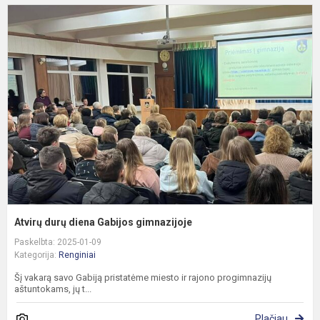
A
d
d
G
g
Atvirų durų diena Gabijos gimnazijoje
Paskelbta: 2025-01-09
Kategorija:
Renginiai
Šį vakarą savo Gabiją pristatėme miesto ir rajono progimnazijų
aštuntokams, jų t...
Plačiau