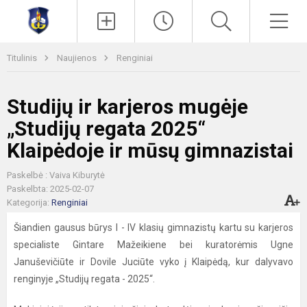
Paieška
Men
Titulinis
Naujienos
Renginiai
Studijų ir karjeros mugėje
„Studijų regata 2025“
Klaipėdoje ir mūsų gimnazistai
Paskelbė : Vaiva Kiburytė
Paskelbta: 2025-02-07
Kategorija:
Renginiai
Šiandien gausus būrys I - IV klasių gimnazistų kartu su karjeros
specialiste Gintare Mažeikiene bei kuratorėmis Ugne
Januševičiūte ir Dovile Juciūte vyko į Klaipėdą, kur dalyvavo
renginyje „Studijų regata - 2025“.