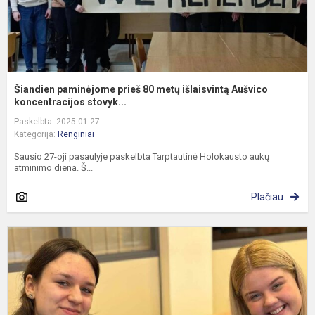
k
Šiandien paminėjome prieš 80 metų išlaisvintą Aušvico
koncentracijos stovyk...
Paskelbta: 2025-01-27
Kategorija:
Renginiai
Sausio 27-oji pasaulyje paskelbta Tarptautinė Holokausto aukų
atminimo diena. Š...
Plačiau
G
d
„
ir
k