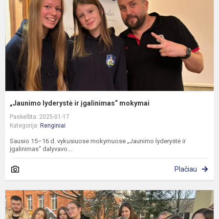
m
„Jaunimo lyderystė ir įgalinimas“ mokymai
Paskelbta: 2025-01-17
Kategorija:
Renginiai
Sausio 15–16 d. vykusiuose mokymuose „Jaunimo lyderystė ir
įgalinimas“ dalyvavo...
Plačiau
L
b