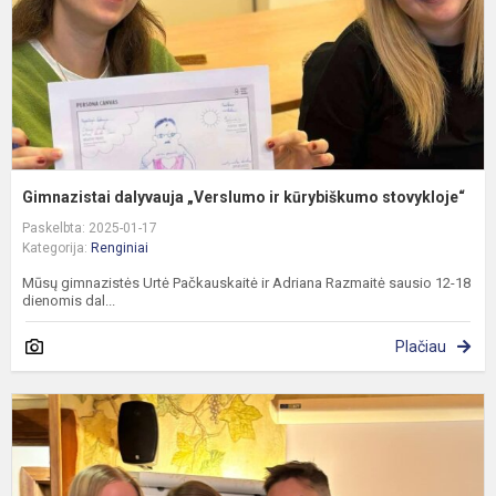
s
Gimnazistai dalyvauja „Verslumo ir kūrybiškumo stovykloje“
Paskelbta: 2025-01-17
Kategorija:
Renginiai
Mūsų gimnazistės Urtė Pačkauskaitė ir Adriana Razmaitė sausio 12-18
dienomis dal...
Plačiau
„
l
ir
į