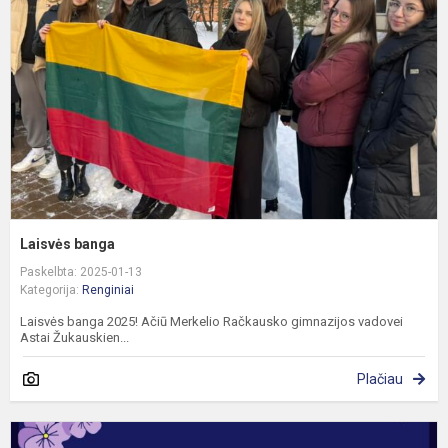
Laisvės banga
Paskelbta: 2025-01-13
Kategorija:
Renginiai
Laisvės banga 2025! Ačiū Merkelio Račkausko gimnazijos vadovei
Astai Žukauskien...
Plačiau
S