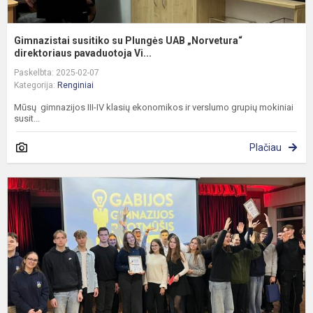
Gimnazistai susitiko su Plungės UAB „Norvetura“
direktoriaus pavaduotoja Vi...
Paskelbta: 2025-02-07
Kategorija:
Renginiai
Mūsų gimnazijos III-IV klasių ekonomikos ir verslumo grupių mokiniai
susit...
Plačiau
G
P
X
s
f