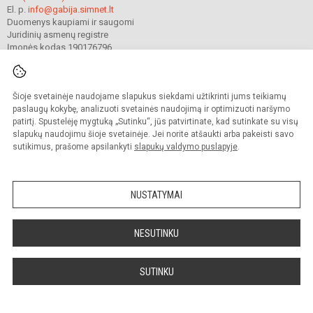
El. p.
info@gabija.simnet.lt
Duomenys kaupiami ir saugomi
Juridinių asmenų registre
Įmonės kodas 190176796
Šioje svetainėje naudojame slapukus siekdami užtikrinti jums teikiamų
© 2023. Mažeikių Gabijos gimnazija. Visos teisės saugomos.
Kopijuoti turinį be raštiško gimnazijos sutikimo griežtai draudžiama.
paslaugų kokybę, analizuoti svetainės naudojimą ir optimizuoti naršymo
patirtį. Spustelėję mygtuką „Sutinku“, jūs patvirtinate, kad sutinkate su visų
Prieinamumo paraiška
Slapukų valdymas
slapukų naudojimu šioje svetainėje. Jei norite atšaukti arba pakeisti savo
sutikimus, prašome apsilankyti
slapukų valdymo puslapyje
.
Sumanus būdas atnaujinti
mokyklos interneto
svetainę
NUSTATYMAI
NESUTINKU
SUTINKU