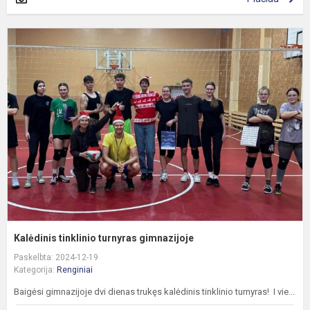
K
t
t
g
Kalėdinis tinklinio turnyras gimnazijoje
Paskelbta: 2024-12-19
Kategorija:
Renginiai
Baigėsi gimnazijoje dvi dienas trukęs kalėdinis tinklinio turnyras! I vie...