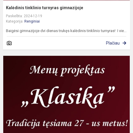
Kalėdinis tinklinio turnyras gimnazijoje
Paskelbta: 2024-12-19
Kategorija:
Renginiai
Baigėsi gimnazijoje dvi dienas trukęs kalėdinis tinklinio turnyras! I vie...
Plačiau
M
p
„