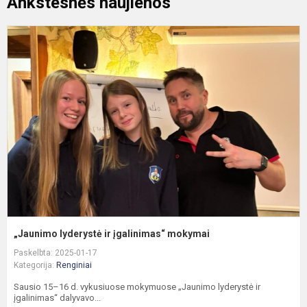
Ankstesnės naujienos
„
l
ir
į
m
„Jaunimo lyderystė ir įgalinimas“ mokymai
Paskelbta: 2025-01-17
Kategorija:
Renginiai
Sausio 15–16 d. vykusiuose mokymuose „Jaunimo lyderystė ir
įgalinimas“ dalyvavo...