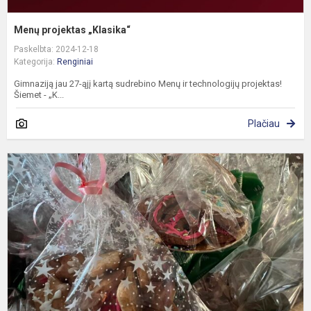
Menų projektas „Klasika“
Paskelbta: 2024-12-18
Kategorija:
Renginiai
Gimnaziją jau 27-ąjį kartą sudrebino Menų ir technologijų projektas!
Šiemet - „K...
Plačiau
G
d
R
K
a
-
k