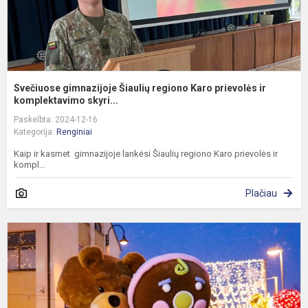
k
Svečiuose gimnazijoje Šiaulių regiono Karo prievolės ir
komplektavimo skyri...
Paskelbta: 2024-12-16
Kategorija:
Renginiai
Kaip ir kasmet gimnazijoje lankėsi Šiaulių regiono Karo prievolės ir
kompl...
Plačiau
G
K
m