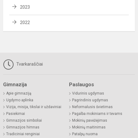
2023
2022
Tvarkaraščiai
Gimnazija
Paslaugos
Apie gimnaziją
Vidurinis ugdymas
Ugdymo aplinka
Pagrindinis ugdymas
Vizija, misija, tikslai ir uždaviniai
Neformalusis švietimas
Pasiekimai
Pagalba mokiniams ir tėvams
Gimnazijos simboliai
Mokinių pavėžėjimas
Gimnazijos himnas
Mokinių maitinimas
Tradiciniai renginiai
Patalpų nuoma