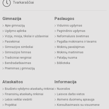
Tvarkaraščiai
Gimnazija
Paslaugos
Apie gimnaziją
Vidurinis ugdymas
Ugdymo aplinka
Pagrindinis ugdymas
Vizija, misija, tikslai ir uždaviniai
Neformalusis švietimas
Pasiekimai
Pagalba mokiniams ir tėvams
Gimnazijos simboliai
Mokinių pavėžėjimas
Gimnazijos himnas
Mokinių maitinimas
Tradiciniai renginiai
Patalpų nuoma
Bendradarbiavimas
Biblioteka
Priėmimas į gimnaziją
Ataskaitos
Informacija
Biudžeto vykdymo ataskaitų rinkiniai
Nuorodos
Finansinių ataskaitų rinkiniai
Laisvos darbo vietos
Lėšos veiklai viešinti
Asmens duomenų apsauga
Projektai
Konsultavimasis su visuomene