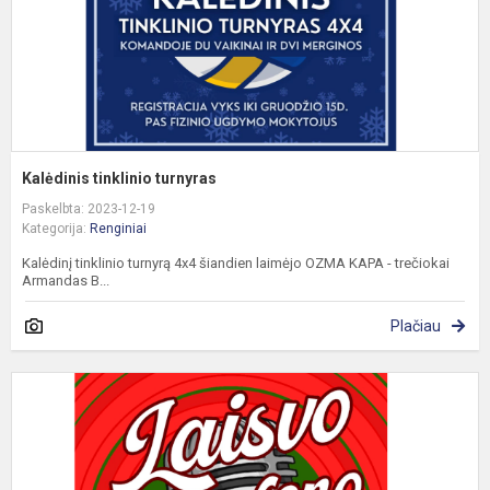
Kalėdinis tinklinio turnyras
Paskelbta: 2023-12-19
Kategorija:
Renginiai
Kalėdinį tinklinio turnyrą 4x4 šiandien laimėjo OZMA KAPA - trečiokai
Armandas B...
Plačiau
L
m
v