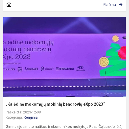
Plačiau
„
m
m
b
e
2
„Kalėdinė mokomųjų mokinių bendrovių eXpo 2023“
Paskelbta: 2023-12-08
Kategorija:
Renginiai
Gimnazijos matematikos ir ekonomikos mokytoja Rasa Čejauskienė šį