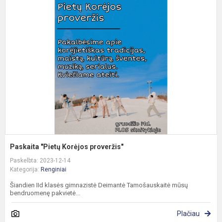
P
"
K
p
Paskaita "Pietų Korėjos proveržis"
Paskelbta: 2023-12-14
Kategorija:
Renginiai
Šiandien IId klasės gimnazistė Deimantė Tamošauskaitė mūsų
bendruomenę pakvietė...
Plačiau