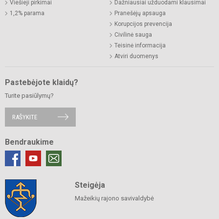
Viešieji pirkimai
Dažniausiai užduodami klausimai
1,2% parama
Pranešėjų apsauga
Korupcijos prevencija
Civilinė sauga
Teisinė informacija
Atviri duomenys
Pastebėjote klaidų?
Turite pasiūlymų?
RAŠYKITE
Bendraukime
Steigėja
Mažeikių rajono savivaldybė