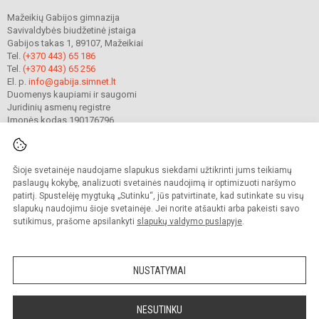
Mažeikių Gabijos gimnazija
Savivaldybės biudžetinė įstaiga
Gabijos takas 1, 89107, Mažeikiai
Tel.
(+370 443) 65 186
Tel.
(+370 443) 65 256
El. p.
info@gabija.simnet.lt
Duomenys kaupiami ir saugomi
Juridinių asmenų registre
Įmonės kodas 190176796
Šioje svetainėje naudojame slapukus siekdami užtikrinti jums teikiamų
© 2023. Mažeikių Gabijos gimnazija. Visos teisės saugomos.
Kopijuoti turinį be raštiško gimnazijos sutikimo griežtai draudžiama.
paslaugų kokybę, analizuoti svetainės naudojimą ir optimizuoti naršymo
patirtį. Spustelėję mygtuką „Sutinku“, jūs patvirtinate, kad sutinkate su visų
Prieinamumo paraiška
Slapukų valdymas
slapukų naudojimu šioje svetainėje. Jei norite atšaukti arba pakeisti savo
sutikimus, prašome apsilankyti
slapukų valdymo puslapyje
.
Sumanus būdas atnaujinti
mokyklos interneto
svetainę
NUSTATYMAI
NESUTINKU