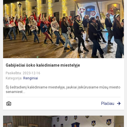
m
Gabijiečiai šoko kalėdiniame miestelyje
Paskelbta: 2023-12-16
Kategorija:
Renginiai
Šį šeštadienį kalėdiniame miestelyje, jaukiai įsikūrusiame mūsų miesto
senamiest...
Plačiau
G
š