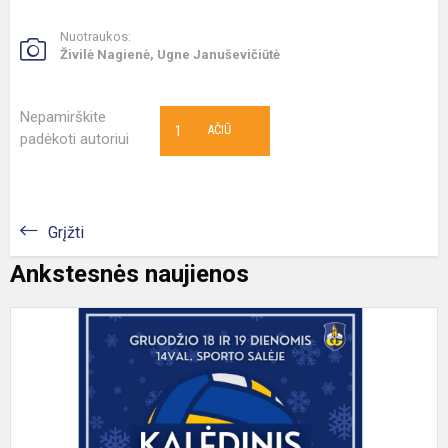
Nuotraukos:
Živilė Nagienė, Ugne Januševičiūtė
Nepamirškite
1
AČIŪ
padėkoti autoriui
Grįžti
Ankstesnės naujienos
K
t
t