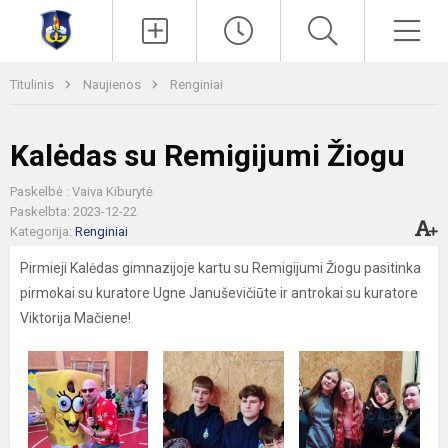
Paieška
Men
Titulinis
Naujienos
Renginiai
Kalėdas su Remigijumi Žiogu
Paskelbė : Vaiva Kiburytė
Paskelbta: 2023-12-22
Kategorija:
Renginiai
Pirmieji Kalėdas gimnazijoje kartu su Remigijumi Žiogu pasitinka
pirmokai su kuratore Ugne Januševičiūte ir antrokai su kuratore
Viktorija Mačiene!