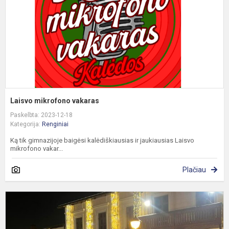
Laisvo mikrofono vakaras
Paskelbta: 2023-12-18
Kategorija:
Renginiai
Ką tik gimnazijoje baigėsi kalėdiškiausias ir jaukiausias Laisvo
mikrofono vakar...
Plačiau
G
š
k