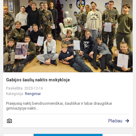
n
m
Gabijos šaulių naktis mokykloje
Paskelbta: 2023-12-16
Kategorija:
Renginiai
Praėjusią naktį bendruomeniškai, šauliškai ir labai draugiškai
gimnazijoje nakti...
Plačiau