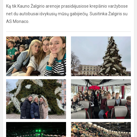
Ką tik Kauno Žalgirio arenoje prasidėjusiose krepšinio varžybose
net du autobusai išvykusių mūsų gabijiečių. Susitinka Žalgiris su
AS Monaco.