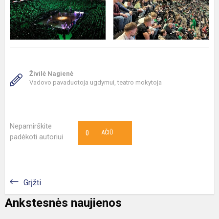
Živilė Nagienė
Vadovo pavaduotoja ugdymui, teatro mokytoja
Nepamirškite
0
AČIŪ
padėkoti autoriui
Grįžti
Ankstesnės naujienos