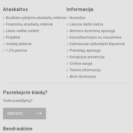
Ataskaitos
Informacija
Biudžeto vykdymo ataskaitų rinkiniai
Nuorodos
Finansinių ataskaitų rinkiniai
Laisvos darbo vietos
Lėšos veiklai viešinti
Asmens duomenų apsauga
Projektai
Konsultavimasis su visuomene
Viešieji pirkimai
Dažniausiai užduodami klausimai
1,2% parama
Pranešėjų apsauga
Korupcijos prevencija
Civilinė sauga
Teisinė informacija
Atviri duomenys
Pastebėjote klaidų?
Turite pasiūlymų?
RAŠYKITE
Bendraukime