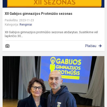
XII Gabijos gimnazijos Protmūšio sezonas
Paskelbta: 2023-11-23
Kategorija:
Renginiai
XII Gabijos gimnazijos protmūšio sezonas atidarytas. Susitikime vėl
lapkričio 30...
Plačiau
P
ž
K
p