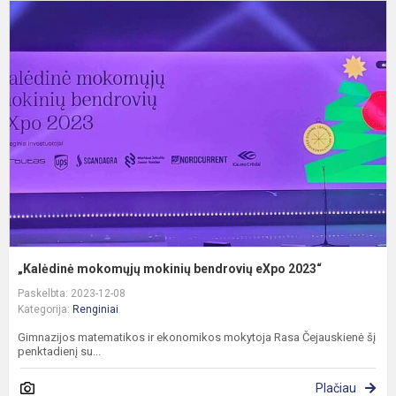
„
m
m
b
e
2
„Kalėdinė mokomųjų mokinių bendrovių eXpo 2023“
Paskelbta: 2023-12-08
Kategorija:
Renginiai
Gimnazijos matematikos ir ekonomikos mokytoja Rasa Čejauskienė šį
penktadienį su...
Plačiau