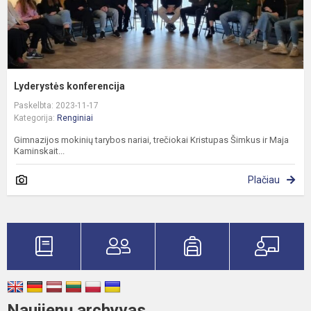
Lyderystės konferencija
Paskelbta: 2023-11-17
Kategorija:
Renginiai
Gimnazijos mokinių tarybos nariai, trečiokai Kristupas Šimkus ir Maja
Kaminskait...
Plačiau
Naujienų archyvas