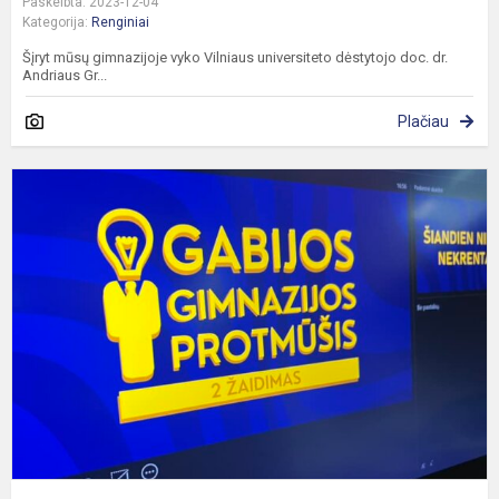
Paskelbta: 2023-12-04
Kategorija:
Renginiai
Šįryt mūsų gimnazijoje vyko Vilniaus universiteto dėstytojo doc. dr.
Andriaus Gr...
Plačiau
G
P
a
ž