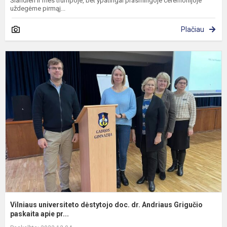
Šiandien ir mes trumpoje, bet ypatingai prasmingoje ceremonijoje
uždegėme pirmąj...
Plačiau
V
u
d
d
dr
A
G
Vilniaus universiteto dėstytojo doc. dr. Andriaus Grigučio
paskaita apie pr...