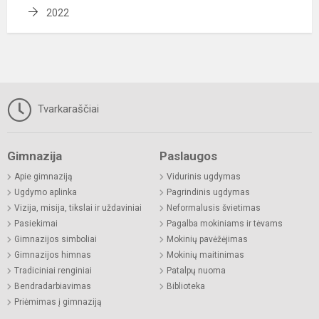
2022
Tvarkaraščiai
Gimnazija
Paslaugos
Apie gimnaziją
Vidurinis ugdymas
Ugdymo aplinka
Pagrindinis ugdymas
Vizija, misija, tikslai ir uždaviniai
Neformalusis švietimas
Pasiekimai
Pagalba mokiniams ir tėvams
Gimnazijos simboliai
Mokinių pavėžėjimas
Gimnazijos himnas
Mokinių maitinimas
Tradiciniai renginiai
Patalpų nuoma
Bendradarbiavimas
Biblioteka
Priėmimas į gimnaziją