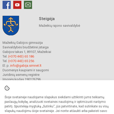
Steigėja
Mažeikių rajono savivaldybė
Mažeikių Gabijos gimnazija
Savivaldybės biudžetinė įstaiga
Gabijos takas 1, 89107, Mažeikiai
Tel.
(+370 443) 65 186
Tel.
(+370 443) 65 256
El. p.
info@gabija.simnet.lt
Duomenys kaupiami ir saugomi
Juridinių asmenų registre
Įmonės kodas 190176796
Šioje svetainėje naudojame slapukus siekdami užtikrinti jums teikiamų
© 2023. Mažeikių Gabijos gimnazija. Visos teisės saugomos.
Kopijuoti turinį be raštiško gimnazijos sutikimo griežtai draudžiama.
paslaugų kokybę, analizuoti svetainės naudojimą ir optimizuoti naršymo
patirtį. Spustelėję mygtuką „Sutinku“, jūs patvirtinate, kad sutinkate su visų
Prieinamumo paraiška
Slapukų valdymas
slapukų naudojimu šioje svetainėje. Jei norite atšaukti arba pakeisti savo