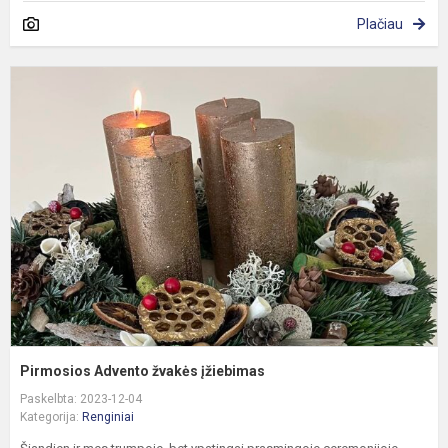
Plačiau
P
A
ž
į
Pirmosios Advento žvakės įžiebimas
Paskelbta: 2023-12-04
Kategorija:
Renginiai