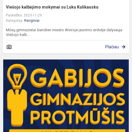
Viešojo kalbėjimo mokymai su Luku Kulikausku
Paskelbta: 2023-11-29
Kategorija:
Renginiai
Mūsų gimnazistai šiandien miesto Atviroje jaunimo erdvėje dalyvauja
Viešojo kalb...
Plačiau
X
G
g
P
s