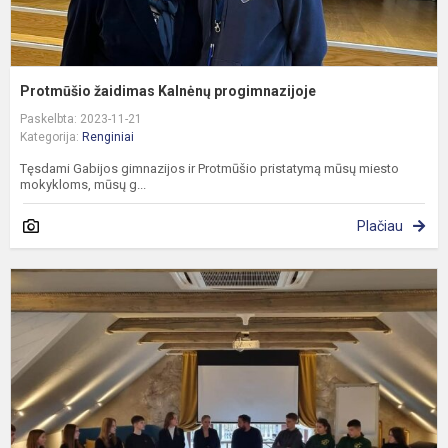
Protmūšio žaidimas Kalnėnų progimnazijoje
Paskelbta: 2023-11-21
Kategorija:
Renginiai
Tęsdami Gabijos gimnazijos ir Protmūšio pristatymą mūsų miesto
mokykloms, mūsų g...
Plačiau
L
k