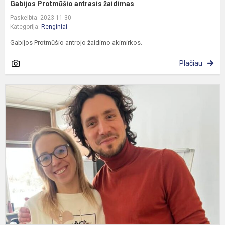
Gabijos Protmūšio antrasis žaidimas
Paskelbta: 2023-11-30
Kategorija:
Renginiai
Gabijos Protmūšio antrojo žaidimo akimirkos.
Plačiau
V
k
m
s
L
K