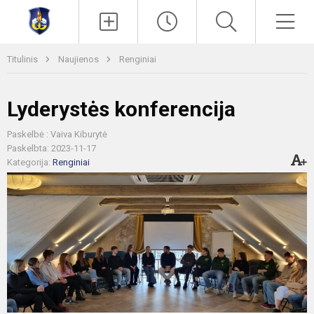
Paieška
Men
Titulinis
Naujienos
Renginiai
Lyderystės konferencija
Paskelbė : Vaiva Kiburytė
Paskelbta: 2023-11-17
Kategorija:
Renginiai