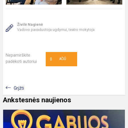
Živilė Nagienė
Vadovo pavaduotoja ugdymui, teatro mokytoja
Nepamirškite
0
AČIŪ
padėkoti autoriui
Grįžti
Ankstesnės naujienos
P
ž
P