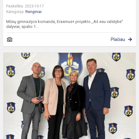
Paskelbta: 2023-10-17
Kategorija:
Renginiai
Mūsų gimnazijos komanda, Erasmus+ projekto ,,Aš esu valstybė”
dalyviai, spalio 1...
Plačiau
G
s
S
n