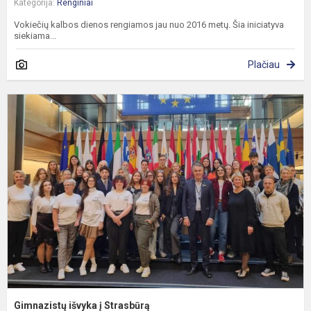
Kategorija:
Renginiai
Vokiečių kalbos dienos rengiamos jau nuo 2016 metų. Šia iniciatyva
siekiama...
Plačiau
G
i
į
S
Gimnazistų išvyka į Strasbūrą