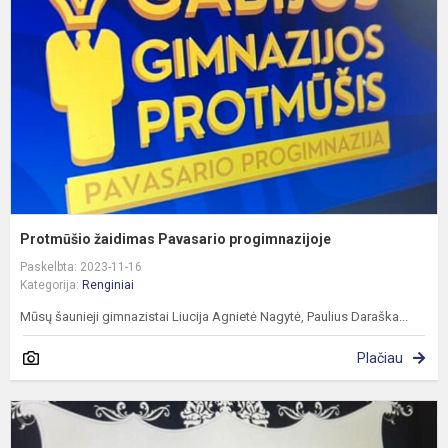
p
Protmūšio žaidimas Pavasario progimnazijoje
Paskelbta: 2023-11-16
Kategorija:
Renginiai
Mūsų šaunieji gimnazistai Liucija Agnietė Nagytė, Paulius Daraška...
Plačiau
F
d