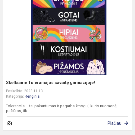
T
s
g
Skelbiame Tolerancijos savaitę gimnazijoje!
Paskelbta: 2023-11-13
Kategorija:
Renginiai
Tolerancija – tai pakantumas ir pagarba žmogui, kurio nuomonė,
pažiūros, tik...
Plačiau