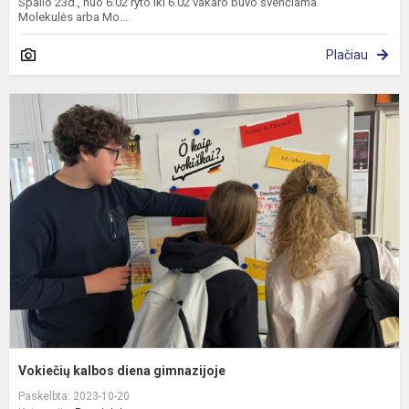
Spalio 23d., nuo 6.02 ryto iki 6.02 vakaro buvo švenčiama
Molekulės arba Mo...
Plačiau
V
k
d
g
Vokiečių kalbos diena gimnazijoje
Paskelbta: 2023-10-20