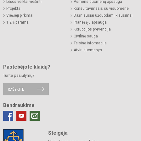
Lėšos veiklai viešinti
Asmens duomenų apsauga
Projektai
Konsultavimasis su visuomene
Viešieji pirkimai
Dažniausiai užduodami klausimai
1,2% parama
Pranešėjų apsauga
Korupcijos prevencija
Civilinė sauga
Teisinė informacija
Atviri duomenys
Pastebėjote klaidų?
Turite pasiūlymų?
RAŠYKITE
Bendraukime
Steigėja