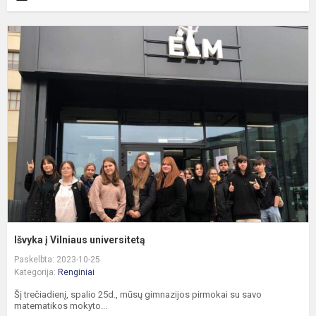
I
į
V
u
Išvyka į Vilniaus universitetą
Paskelbta: 2023-10-25
Kategorija:
Renginiai
Šį trečiadienį, spalio 25d., mūsų gimnazijos pirmokai su savo
matematikos mokyto...