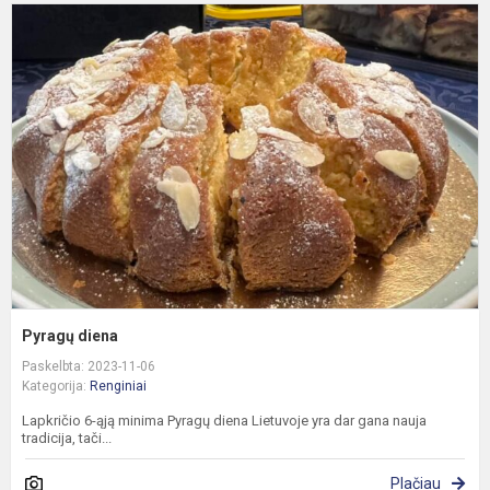
P
d
Pyragų diena
Paskelbta: 2023-11-06
Kategorija:
Renginiai
Lapkričio 6-ąją minima Pyragų diena Lietuvoje yra dar gana nauja
tradicija, tači...
Plačiau