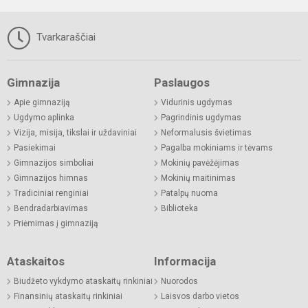
Tvarkaraščiai
Gimnazija
Paslaugos
Apie gimnaziją
Vidurinis ugdymas
Ugdymo aplinka
Pagrindinis ugdymas
Vizija, misija, tikslai ir uždaviniai
Neformalusis švietimas
Pasiekimai
Pagalba mokiniams ir tėvams
Gimnazijos simboliai
Mokinių pavėžėjimas
Gimnazijos himnas
Mokinių maitinimas
Tradiciniai renginiai
Patalpų nuoma
Bendradarbiavimas
Biblioteka
Priėmimas į gimnaziją
Ataskaitos
Informacija
Biudžeto vykdymo ataskaitų rinkiniai
Nuorodos
Finansinių ataskaitų rinkiniai
Laisvos darbo vietos