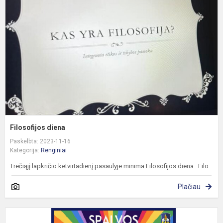
Filosofijos diena
Paskelbta: 2023-11-16
Kategorija:
Renginiai
Trečiąjį lapkričio ketvirtadienį pasaulyje minima Filosofijos diena. Filo...
Plačiau
S