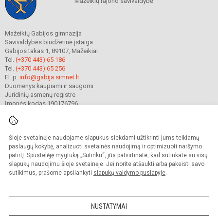
Mažeikių rajono savivaldybė
Mažeikių Gabijos gimnazija
Savivaldybės biudžetinė įstaiga
Gabijos takas 1, 89107, Mažeikiai
Tel.
(+370 443) 65 186
Tel.
(+370 443) 65 256
El. p.
info@gabija.simnet.lt
Duomenys kaupiami ir saugomi
Juridinių asmenų registre
Įmonės kodas 190176796
Šioje svetainėje naudojame slapukus siekdami užtikrinti jums teikiamų
© 2023. Mažeikių Gabijos gimnazija. Visos teisės saugomos.
Kopijuoti turinį be raštiško gimnazijos sutikimo griežtai draudžiama.
paslaugų kokybę, analizuoti svetainės naudojimą ir optimizuoti naršymo
patirtį. Spustelėję mygtuką „Sutinku“, jūs patvirtinate, kad sutinkate su visų
Prieinamumo paraiška
Slapukų valdymas
slapukų naudojimu šioje svetainėje. Jei norite atšaukti arba pakeisti savo
sutikimus, prašome apsilankyti
slapukų valdymo puslapyje
.
Sumanus būdas atnaujinti
mokyklos interneto
svetainę
NUSTATYMAI