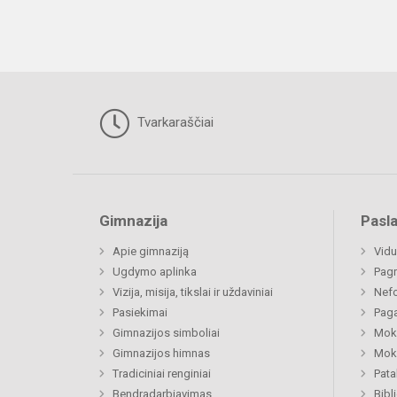
Tvarkaraščiai
Gimnazija
Pasl
Apie gimnaziją
Vidu
Ugdymo aplinka
Pagr
Vizija, misija, tikslai ir uždaviniai
Nefo
Pasiekimai
Paga
Gimnazijos simboliai
Moki
Gimnazijos himnas
Moki
Tradiciniai renginiai
Pat
Bendradarbiavimas
Bibl