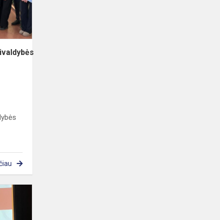
vivaldybės
ldybės
čiau
Mūsų
gabijiečiai
Merkelio