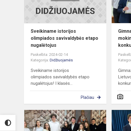
nugalėto...
Sveikiname istorijos
Gimna
olimpiados savivaldybės etapo
mokin
nugalėtojus
konku
Paskelbta: 2024-02-14
Paskelb
Kategorija:
Didžiuojamės
Kategor
Sveikiname istorijos
Gimnaz
olimpiados savivaldybės etapo
Lietuv
nugalėtojus! I klasės...
konkur
Plačiau
Sveikiname
gimnazistus
I-