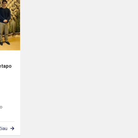
olimpiados savivaldybės
etapo
laimėtojai
etapo
po
čiau