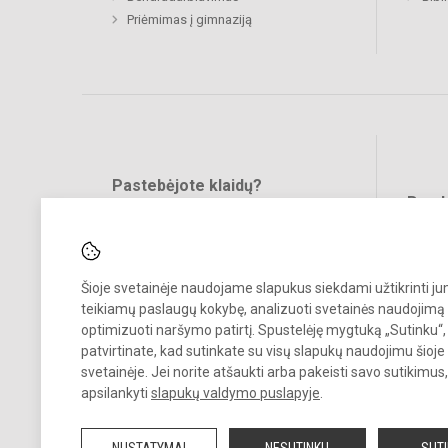
Priėmimas į gimnaziją
Pastebėjote klaidų?
Bend
Turite pasiūlymų?
RAŠYKITE
Šioje svetainėje naudojame slapukus siekdami užtikrinti j
teikiamų paslaugų kokybę, analizuoti svetainės naudojimą 
optimizuoti naršymo patirtį. Spustelėję mygtuką „Sutinku“,
patvirtinate, kad sutinkate su visų slapukų naudojimu šioje
svetainėje. Jei norite atšaukti arba pakeisti savo sutikimu
© 2023. Mažeikių Gabijos gimnazija. Visos teisės saugomos.
apsilankyti
slapukų valdymo puslapyje
.
Kopijuoti turinį be raštiško gimnazijos sutikimo griežtai draudžiama.
NUSTATYMAI
NESUTINKU
SUT