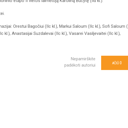
inio etapo II vietos laimėtoją Karoliną Bučytę (IId kl.).
ei.
jai: Orestui Bagočiui (IIc kl.), Markui Saloum (IIc kl.), Sofi Saloum (
IIc kl.), Anastasijai Suzdalevai (IIc kl.), Vasarei Vasiljevaitei (IIc kl.),
Nepamirškite
0
AČIŪ
padėkoti autoriui