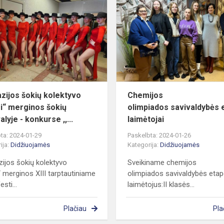
šokių
kolektyvo
„Džesi“
merginos
šokių
festivaly...
zijos šokių kolektyvo
Chemijos
i“ merginos šokių
olimpiados savivaldybės 
alyje - konkurse ,,...
laimėtojai
ta: 2024-01-29
Paskelbta: 2024-01-26
ija:
Didžiuojamės
Kategorija:
Didžiuojamės
ijos šokių kolektyvo
Sveikiname chemijos
“ merginos XIII tarptautiniame
olimpiados savivaldybės eta
esti...
laimėtojus: ​​II klasės ​...
Plačiau
Pla