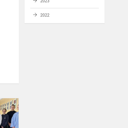
2023
2022
Biologijos olimpiados savivaldybės
etapo
laimėtojai