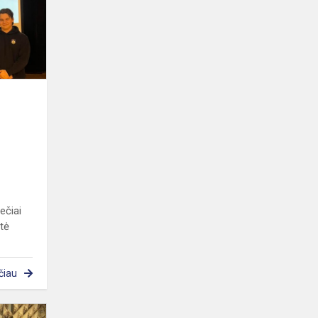
Račkausko
gimnazijos
protmūšyje
„...
ečiai
etė
čiau
Chemijos