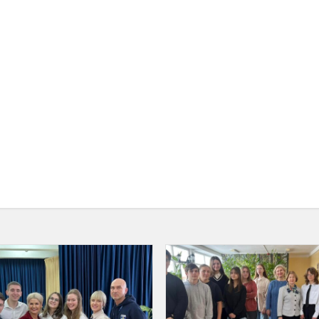
Gimnazijoje
įvyko
savivaldybės
Lietuvos
mokinių