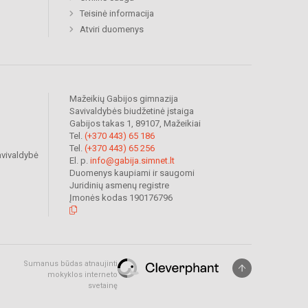
Teisinė informacija
Atviri duomenys
Mažeikių Gabijos gimnazija
Savivaldybės biudžetinė įstaiga
Gabijos takas 1, 89107, Mažeikiai
Tel.
(+370 443) 65 186
Tel.
(+370 443) 65 256
avivaldybė
El. p.
info@gabija.simnet.lt
Duomenys kaupiami ir saugomi
Juridinių asmenų registre
Įmonės kodas 190176796
Sumanus būdas atnaujinti
mokyklos interneto
svetainę