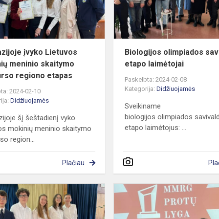
meninio
skaitymo
konkurs...
zijoje įvyko Lietuvos
Biologijos olimpiados sa
ių meninio skaitymo
etapo laimėtojai
rso regiono etapas
Paskelbta: 2024-02-08
Kategorija:
Didžiuojamės
ta: 2024-02-10
ija:
Didžiuojamės
Sveikiname
biologijos olimpiados saviva
ijoje šį šeštadienį vyko
etapo laimėtojus: ...
os mokinių meninio skaitymo
so region...
Plačiau
Pla
Lietuvos
,
mokinių
meninio