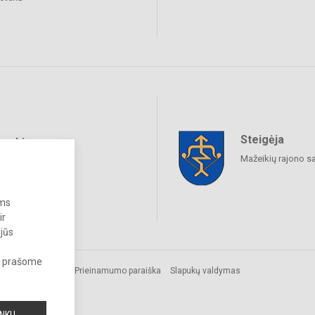
Steigėja
raukime
Mažeikių rajono s
ums
ir
 jūs
s, prašome
Prieinamumo paraiška
Slapukų valdymas
INKU