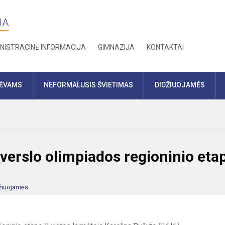
JA
NISTRACINĖ INFORMACIJA
GIMNAZIJA
KONTAKTAI
TĖVAMS
NEFORMALUSIS ŠVIETIMAS
DIDŽIUOJAMĖS
verslo olimpiados regioninio eta
žiuojamės