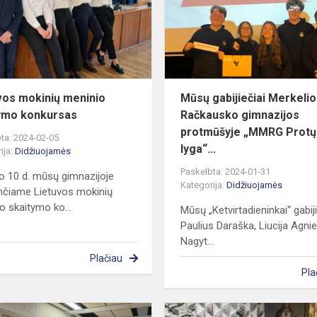
skaitymo
konkursas
vos mokinių meninio
Mūsų gabijiečiai Merkelio
ymo konkursas
Račkausko gimnazijos
protmūšyje „MMRG Protų
ta: 2024-02-05
lyga“...
ija:
Didžiuojamės
Paskelbta: 2024-01-31
o 10 d. mūsų gimnazijoje
Kategorija:
Didžiuojamės
nčiame Lietuvos mokinių
o skaitymo ko...
Mūsų „Ketvirtadieninkai“ gabiji
Paulius Daraška, Liucija Agni
Nagyt...
Plačiau
Pla
Gimnazijos