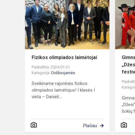
olimpiados
laimėtojai
Fizikos olimpiados laimėtojai
Gimna
„Džes
Paskelbta: 2024-01-31
festiv
Kategorija:
Didžiuojamės
Paskelb
Sveikiname rajoninės fizikos
Kategor
olimpiados laimėtojus! I klasės I
vieta – Danieli...
Gimnaz
„Džesi
šokių f
Plačiau