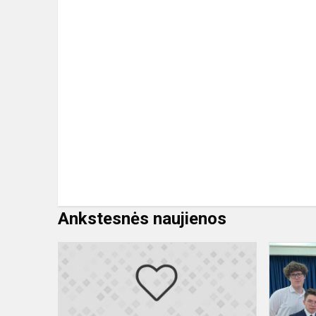
Ankstesnės naujienos
Sveikiname
istorijos
olimpiados 
etapo