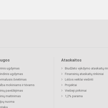
augos
Ataskaitos
rinis ugdymas
Biudžeto vykdymo ataskaitų rin
indinis ugdymas
Finansinių ataskaitų rinkiniai
rmalusis švietimas
Lėšos veiklai viešinti
lba mokiniams ir tėvams
Projektai
nių pavėžėjimas
Viešieji pirkimai
nių maitinimas
1,2% parama
alpų nuoma
ioteka