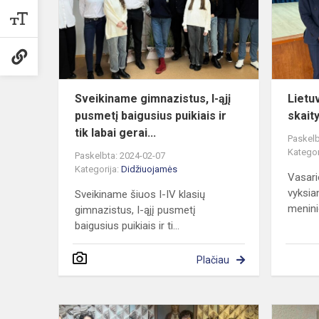
ąjį
pusmetį
baigusius
puikiais
ir...
Sveikiname gimnazistus, I-ąjį
Lietu
pusmetį baigusius puikiais ir
skait
tik labai gerai...
Paskelb
Kategor
Paskelbta: 2024-02-07
Kategorija:
Didžiuojamės
Vasari
vyksia
Sveikiname šiuos I-IV klasių
menini
gimnazistus, I-ąjį pusmetį
baigusius puikiais ir ti...
Plačiau
Fizikos