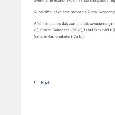
Sveikiname ekonomikos ir verslo olimpiados region
Nuoširdžiai dėkojame mokytojai Rimai Skrodenyt
Ačiū olimpiados dalyviams, atstovavusiems gimnazi
kl.), Smiltei Saltonaitei (IIc kl.), Lukui Sutkevičiui (
Gintarei Ramonataitei (IVa kl.).
Grįžti