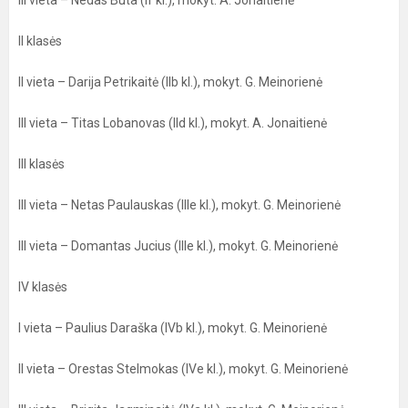
III vieta – Nedas Buta (If kl.), mokyt. A. Jonaitienė
II klasės
II vieta – Darija Petrikaitė (IIb kl.), mokyt. G. Meinorienė
III vieta – Titas Lobanovas (IId kl.), mokyt. A. Jonaitienė
III klasės
III vieta – Netas Paulauskas (IIIe kl.), mokyt. G. Meinorienė
III vieta – Domantas Jucius (IIIe kl.), mokyt. G. Meinorienė
IV klasės
I vieta – Paulius Daraška (IVb kl.), mokyt. G. Meinorienė
II vieta – Orestas Stelmokas (IVe kl.), mokyt. G. Meinorienė