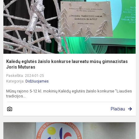
l
m
g
Jo
Kalėdų eglutės žaislo konkurse laureatu mūsų gimnazistas
Joris Muturas
Paskelbta: 2024-01-25
Kategorija:
Didžiuojamės
Mūsų rajono 5-12 kl. mokinių Kalėdų eglutės žaislo konkurse "Liaudies
tradicijos...
Plačiau
M
g