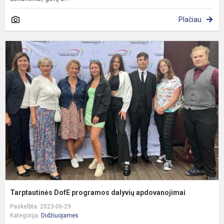
Plačiau
T
D
p
d
a
Tarptautinės DofE programos dalyvių apdovanojimai
Paskelbta: 2023-06-29
Kategorija:
Didžiuojamės