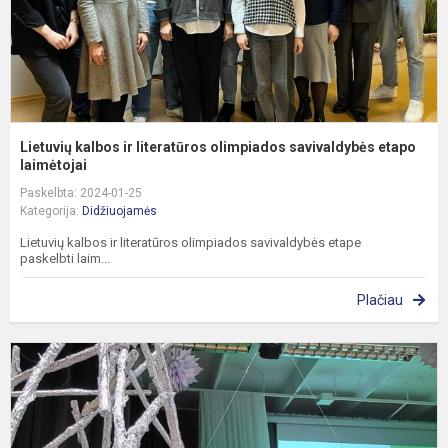
Lietuvių kalbos ir literatūros olimpiados savivaldybės etapo
laimėtojai
Paskelbta: 2024-01-25
Kategorija:
Didžiuojamės
Lietuvių kalbos ir literatūros olimpiados savivaldybės etape
paskelbti laim...
Plačiau
K
e
ž
k