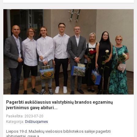
P
a
v
b
e
įv
Pagerbti aukščiausius valstybinių brandos egzaminų
įvertinimus gavę abituri...
Paskelbta: 2023-07-20
Kategorija:
Didžiuojamės
Liepos 19 d. Mažeikių viešosios bibliotekos salėje pagerbti
abiturientai, gavę a...