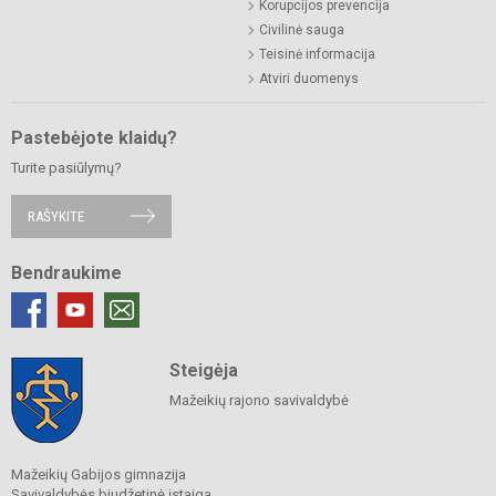
Korupcijos prevencija
Civilinė sauga
Teisinė informacija
Atviri duomenys
Pastebėjote klaidų?
Turite pasiūlymų?
RAŠYKITE
Bendraukime
Steigėja
Mažeikių rajono savivaldybė
Mažeikių Gabijos gimnazija
Savivaldybės biudžetinė įstaiga