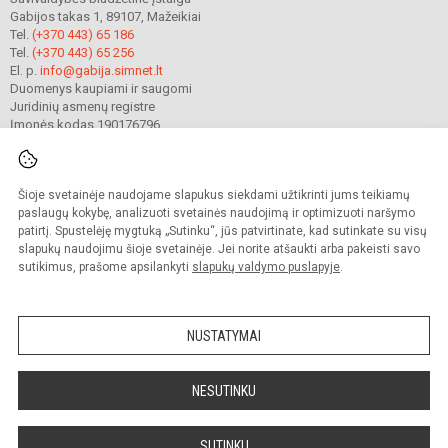
Gabijos takas 1, 89107, Mažeikiai
Tel.
(+370 443) 65 186
Tel.
(+370 443) 65 256
El. p.
info@gabija.simnet.lt
Duomenys kaupiami ir saugomi
Juridinių asmenų registre
Įmonės kodas 190176796
Šioje svetainėje naudojame slapukus siekdami užtikrinti jums teikiamų
© 2023. Mažeikių Gabijos gimnazija. Visos teisės saugomos.
Kopijuoti turinį be raštiško gimnazijos sutikimo griežtai draudžiama.
paslaugų kokybę, analizuoti svetainės naudojimą ir optimizuoti naršymo
patirtį. Spustelėję mygtuką „Sutinku“, jūs patvirtinate, kad sutinkate su visų
Prieinamumo paraiška
Slapukų valdymas
slapukų naudojimu šioje svetainėje. Jei norite atšaukti arba pakeisti savo
sutikimus, prašome apsilankyti
slapukų valdymo puslapyje
.
Sumanus būdas atnaujinti
mokyklos interneto
svetainę
NUSTATYMAI
NESUTINKU
SUTINKU