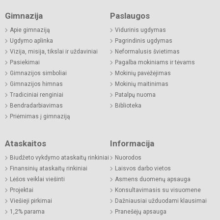
Gimnazija
Paslaugos
Apie gimnaziją
Vidurinis ugdymas
Ugdymo aplinka
Pagrindinis ugdymas
Vizija, misija, tikslai ir uždaviniai
Neformalusis švietimas
Pasiekimai
Pagalba mokiniams ir tėvams
Gimnazijos simboliai
Mokinių pavėžėjimas
Gimnazijos himnas
Mokinių maitinimas
Tradiciniai renginiai
Patalpų nuoma
Bendradarbiavimas
Biblioteka
Priėmimas į gimnaziją
Ataskaitos
Informacija
Biudžeto vykdymo ataskaitų rinkiniai
Nuorodos
Finansinių ataskaitų rinkiniai
Laisvos darbo vietos
Lėšos veiklai viešinti
Asmens duomenų apsauga
Projektai
Konsultavimasis su visuomene
Viešieji pirkimai
Dažniausiai užduodami klausimai
1,2% parama
Pranešėjų apsauga