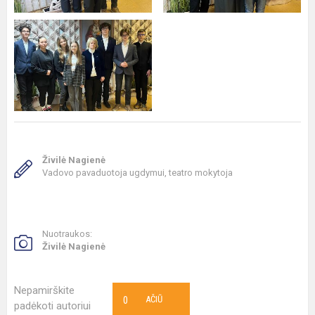
Živilė Nagienė
Vadovo pavaduotoja ugdymui, teatro mokytoja
Nuotraukos:
Živilė Nagienė
Nepamirškite
0
AČIŪ
padėkoti autoriui