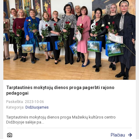
m
d
p
p
r
p
Tarptautinės mokytojų dienos proga pagerbti rajono
pedagogai
Paskelbta: 2023-10-06
Kategorija:
Didžiuojamės
Tarptautinės mokytojų dienos proga Mažeikių kultūros centro
Didžiojoje salėje pa...
Plačiau