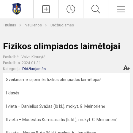
Paieška
Men
Titulinis
Naujienos
Didžiuojamės
Fizikos olimpiados laimėtojai
Paskelbė : Vaiva Kiburytė
Paskelbta: 2024-01-31
Kategorija:
Didžiuojamės
Sveikiname rajoninės fizikos olimpiados laimėtojus!
I klasės
I vieta – Danielius Švažas (Ib kl.), mokyt. G. Meinorienė
II vieta – Modestas Komisaraitis (Ic kl.), mokyt. G. Meinorienė