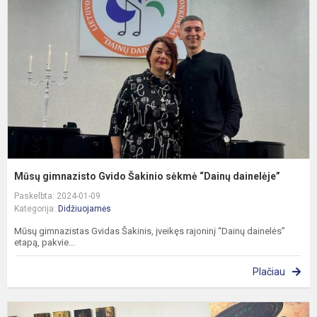
G
Š
s
“
d
Mūsų gimnazisto Gvido Šakinio sėkmė “Dainų dainelėje”
Paskelbta: 2024-01-09
Kategorija:
Didžiuojamės
Mūsų gimnazistas Gvidas Šakinis, įveikęs rajoninį “Dainų dainelės”
etapą, pakvie...
Plačiau
T