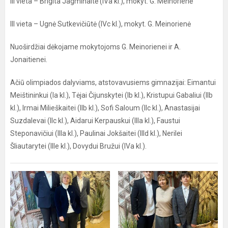
III vieta – Brigita Jagminaitė (IVa kl.), mokyt. G. Meinorienė
III vieta – Ugnė Sutkevičiūtė (IVc kl.), mokyt. G. Meinorienė
Nuoširdžiai dėkojame mokytojoms G. Meinorienei ir A.
Jonaitienei.
Ačiū olimpiados dalyviams, atstovavusiems gimnazijai: Eimantui
Meištininkui (Ia kl.), Tėjai Čijunskytei (Ib kl.), Kristupui Gabaliui (IIb
kl.), Irmai Milieškaitei (IIb kl.), Sofi Saloum (IIc kl.), Anastasijai
Suzdalevai (IIc kl.), Aidarui Kerpauskui (IIIa kl.), Faustui
Steponavičiui (IIIa kl.), Paulinai Jokšaitei (IIId kl.), Nerilei
Šliautarytei (IIIe kl.), Dovydui Bružui (IVa kl.).