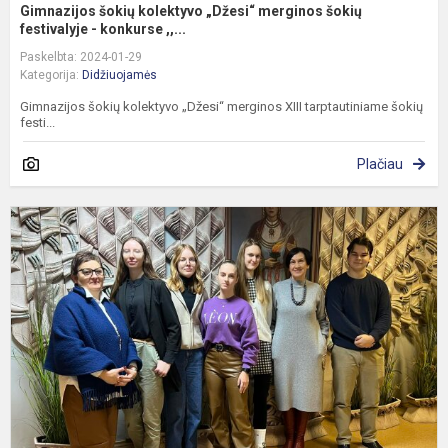
Gimnazijos šokių kolektyvo „Džesi“ merginos šokių
festivalyje - konkurse ,,...
Paskelbta: 2024-01-29
Kategorija:
Didžiuojamės
Gimnazijos šokių kolektyvo „Džesi“ merginos XIII tarptautiniame šokių
festi...
Plačiau
C
o
e
l