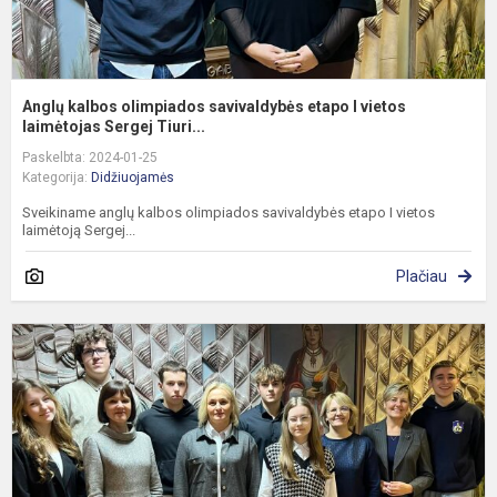
Anglų kalbos olimpiados savivaldybės etapo I vietos
laimėtojas Sergej Tiuri...
Paskelbta: 2024-01-25
Kategorija:
Didžiuojamės
Sveikiname anglų kalbos olimpiados savivaldybės etapo I vietos
laimėtoją Sergej...
Plačiau
L
k
ir
l
o
s
e