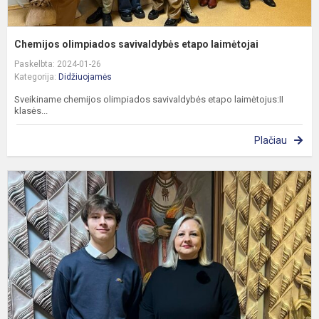
Chemijos olimpiados savivaldybės etapo laimėtojai
Paskelbta: 2024-01-26
Kategorija:
Didžiuojamės
Sveikiname chemijos olimpiados savivaldybės etapo laimėtojus: ​​II
klasės ​...
Plačiau
A
k
o
s
e
I
v
l