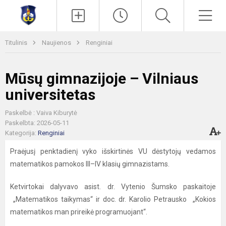
Paieška
Men
Titulinis
Naujienos
Renginiai
Mūsų gimnazijoje – Vilniaus
universitetas
Paskelbė : Vaiva Kiburytė
Paskelbta: 2026-05-11
Kategorija:
Renginiai
Praėjusį penktadienį vyko išskirtinės VU dėstytojų vedamos
matematikos pamokos III–IV klasių gimnazistams.
Ketvirtokai dalyvavo asist. dr. Vytenio Šumsko paskaitoje
„Matematikos taikymas“ ir doc. dr. Karolio Petrausko „Kokios
matematikos man prireikė programuojant“.