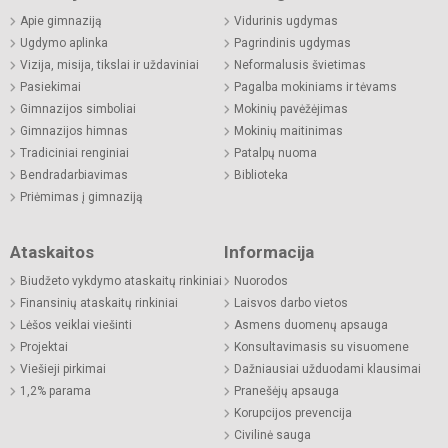
Apie gimnaziją
Vidurinis ugdymas
Ugdymo aplinka
Pagrindinis ugdymas
Vizija, misija, tikslai ir uždaviniai
Neformalusis švietimas
Pasiekimai
Pagalba mokiniams ir tėvams
Gimnazijos simboliai
Mokinių pavėžėjimas
Gimnazijos himnas
Mokinių maitinimas
Tradiciniai renginiai
Patalpų nuoma
Bendradarbiavimas
Biblioteka
Priėmimas į gimnaziją
Ataskaitos
Informacija
Biudžeto vykdymo ataskaitų rinkiniai
Nuorodos
Finansinių ataskaitų rinkiniai
Laisvos darbo vietos
Lėšos veiklai viešinti
Asmens duomenų apsauga
Projektai
Konsultavimasis su visuomene
Viešieji pirkimai
Dažniausiai užduodami klausimai
1,2% parama
Pranešėjų apsauga
Korupcijos prevencija
Civilinė sauga