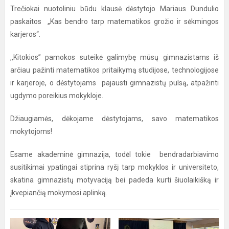
Trečiokai nuotoliniu būdu klausė dėstytojo Mariaus Dundulio
paskaitos „Kas bendro tarp matematikos grožio ir sėkmingos
karjeros“.
,,Kitokios” pamokos suteikė galimybę mūsų gimnazistams iš
arčiau pažinti matematikos pritaikymą studijose, technologijose
ir karjeroje, o dėstytojams pajausti gimnazistų pulsą, atpažinti
ugdymo poreikius mokykloje.
Džiaugiamės, dėkojame dėstytojams, savo matematikos
mokytojoms!
Esame akademinė gimnazija, todėl tokie bendradarbiavimo
susitikimai ypatingai stiprina ryšį tarp mokyklos ir universiteto,
skatina gimnazistų motyvaciją bei padeda kurti šiuolaikišką ir
įkvepiančią mokymosi aplinką.