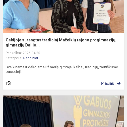
Gabijoje surengtas tradicinį Mažeikių rajono progimnazijų,
gimnazijų Dailio...
Paskelbta: 2026-04-20
Kategorija:
Renginiai
Sveikiname ir dėkojame už meilę gimtajai kalbai, tradicijų, tautiškumo
puoselėji...
Plačiau
G
p
X
s
f