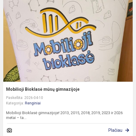
B
m
g
Mobilioji Bioklasė mūsų gimnazijoje
Paskelbta: 2026-04-10
Kategorija:
Renginiai
Mobilioji Bioklasė gimnazijoje! 2013, 2015, 2018, 2019, 2023 ir 2026
metai – ta...
Plačiau