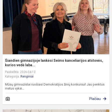
S
k
a
Šiandien gimnazijoje lankėsi Seimo kanceliarijos atstovės,
kurios vedė laba...
Paskelbta: 2026-04-13
Kategorija:
Renginiai
Mūsų gimnazistai ruošiasi Demokratijos žinių konkursui! Jau penktus
metus vyksi...
Plačiau
M