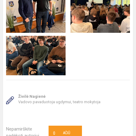
Živilė Nagienė
Vadovo pavaduotoja ugdymui, teatro mokytoja
Nepamirškite
0
AČIŪ
padėkoti autoriui