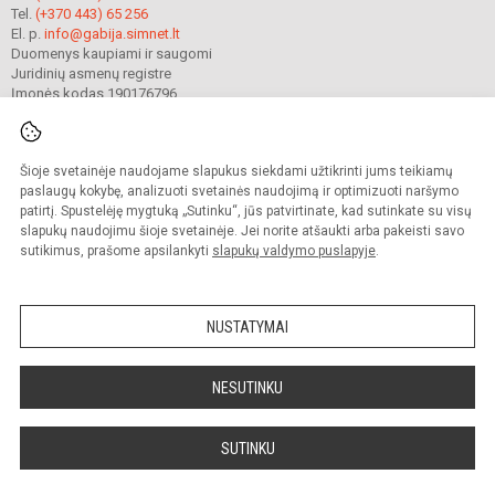
Tel.
(+370 443) 65 256
El. p.
info@gabija.simnet.lt
Duomenys kaupiami ir saugomi
Juridinių asmenų registre
Įmonės kodas 190176796
Šioje svetainėje naudojame slapukus siekdami užtikrinti jums teikiamų
© 2023. Mažeikių Gabijos gimnazija. Visos teisės saugomos.
Kopijuoti turinį be raštiško gimnazijos sutikimo griežtai draudžiama.
paslaugų kokybę, analizuoti svetainės naudojimą ir optimizuoti naršymo
patirtį. Spustelėję mygtuką „Sutinku“, jūs patvirtinate, kad sutinkate su visų
Prieinamumo paraiška
Slapukų valdymas
slapukų naudojimu šioje svetainėje. Jei norite atšaukti arba pakeisti savo
sutikimus, prašome apsilankyti
slapukų valdymo puslapyje
.
Sumanus būdas atnaujinti
mokyklos interneto
svetainę
NUSTATYMAI
NESUTINKU
SUTINKU