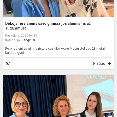
Dėkojame visiems savo gimnazijos alumnams už
sugrįžimus!
Paskelbta: 2026-04-25
Kategorija:
Renginiai
Penktadienį su gimnazistais susitiko Agnė Masiulytė! Jau 23 metai
kaip baigusi...
Plačiau
G
s
t
M
r
p