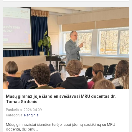
M
g
š
s
d
dr
T
Mūsų gimnazijoje šiandien svečiavosi MRU docentas dr.
Tomas Girdenis
Paskelbta: 2026-04-09
Kategorija:
Renginiai
Mūsų gimnazistai šiandien turėjo labai įdomų susitikimą su MRU
docentu, dr.Tomu...