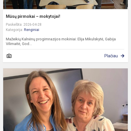
Mūsų pirmokai – mokytojai!
Paskelbta: 2026-04-28
Kategorija:
Renginiai
Mažeikių Kalnėnų progimnazijos mokiniai: Elija Mikulskytė, Gabija
Vilimaitė, God...
Plačiau
D
v
s
g
a
u
s