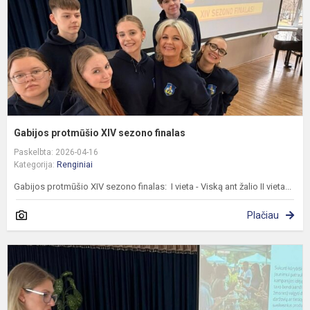
Gabijos protmūšio XIV sezono finalas
Paskelbta: 2026-04-16
Kategorija:
Renginiai
Gabijos protmūšio XIV sezono finalas: I vieta - Viską ant žalio II vieta...
Plačiau
G
p
S
m