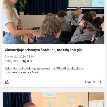
k
Gimnazijoje pristatyta Socialinių mokslų kolegija
Paskelbta: 2026-04-16
Kategorija:
Renginiai
Vyko startuolio edukacinė programa, FITLAB edukacija su
charizmatiškaisiais Mant...
Plačiau
Š
g
l