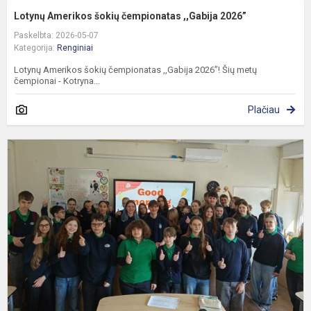
Lotynų Amerikos šokių čempionatas ,,Gabija 2026”
Paskelbta: 2026-05-07
Kategorija:
Renginiai
Lotynų Amerikos šokių čempionatas ,,Gabija 2026”! Šių metų
čempionai - Kotryna...
Plačiau
M
p
–
m