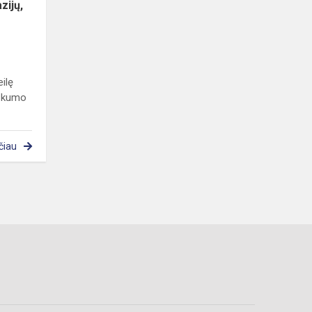
zijų,
ilę
tiškumo
čiau