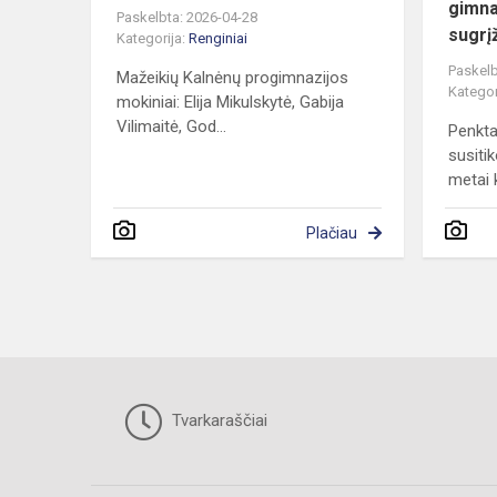
gimna
Paskelbta: 2026-04-28
sugrį
Kategorija:
Renginiai
Paskelb
Mažeikių Kalnėnų progimnazijos
Kategor
mokiniai: Elija Mikulskytė, Gabija
Vilimaitė, God...
Penkta
susiti
metai k
Plačiau
Tvarkaraščiai