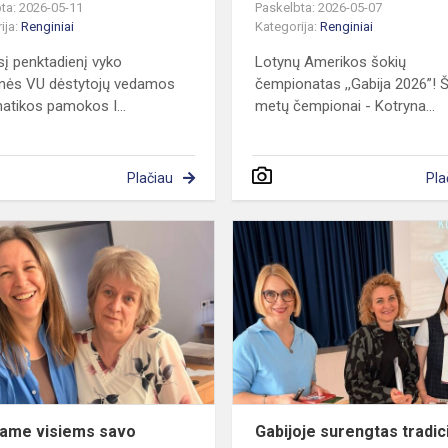
ta: 2026-05-11
Paskelbta: 2026-05-07
ija:
Renginiai
Kategorija:
Renginiai
sį penktadienį vyko
Lotynų Amerikos šokių
tinės VU dėstytojų vedamos
čempionatas ,,Gabija 2026”! Š
tikos pamokos I...
metų čempionai - Kotryna...
Plačiau
Pla
Dėkojame
visiems
savo
gimnazijos
alumnams
už
sugrįžimus!
ame visiems savo
Gabijoje surengtas tradic