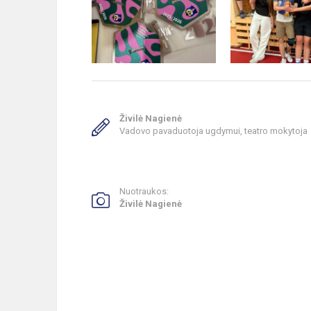
Živilė Nagienė
Vadovo pavaduotoja ugdymui, teatro mokytoja
Nuotraukos:
Živilė Nagienė