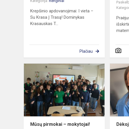
Kategorija:
Renginiai
Paskelb
Kategor
Krepšinio apdovanojimai: I vieta –
Su Krasa Į Trasą! Dominykas
Praėju
Krasauskas T...
išskir
matema
Plačiau
Mūsų
pirmokai
–
mokytojai!
Mūsų pirmokai – mokytojai!
Dėkoj