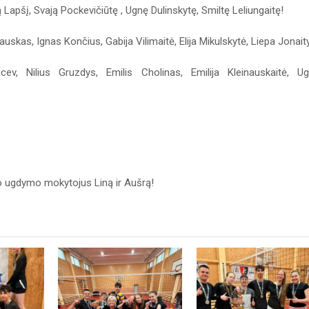
pšį, Svają Pockevičiūtę , Ugnę Dulinskytę, Smiltę Leliungaitę!
nauskas, Ignas Končius, Gabija Vilimaitė, Elija Mikulskytė, Liepa Jonait
cev, Nilius Gruzdys, Emilis Cholinas, Emilija Kleinauskaitė, U
io ugdymo mokytojus Liną ir Aušrą!