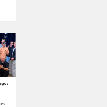
Mūsų
Gabija
šiąnakt
nemiegos
iegos
aiko