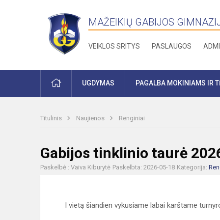
MAŽEIKIŲ GABIJOS GIMNAZI
VEIKLOS SRITYS
PASLAUGOS
ADMI
PRADŽIA
UGDYMAS
PAGALBA MOKINIAMS IR 
Titulinis
Naujienos
Renginiai
Gabijos tinklinio taurė 202
Paskelbė : Vaiva Kiburytė
Paskelbta: 2026-05-18
Kategorija:
Ren
I vietą šiandien vykusiame labai karštame turnyr