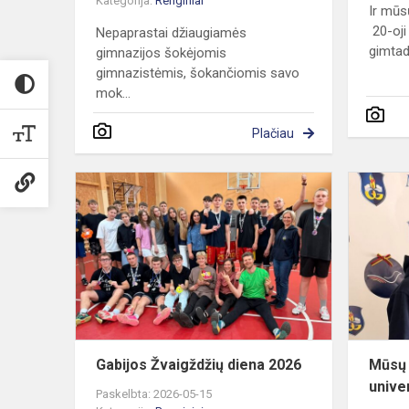
Kategorija:
Renginiai
Ir mūs
20-oji
Nepaprastai džiaugiamės
gimtadi
gimnazijos šokėjomis
gimnazistėmis, šokančiomis savo
mok...
Plačiau
Gabijos
Žvaigždžių
diena
2026
Gabijos Žvaigždžių diena 2026
Mūsų 
unive
Paskelbta: 2026-05-15