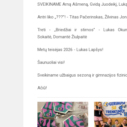
SVEIKINAME Arną Ašmeną, Gvidą Juodeikį, Luką La
Antri liko „???”! - Titas Pačerinskas, Žilvinas Jo
Treti - ,,Briedžiai ir stirnos” - Lukas Okun
Sokaitė, Domantė Žiulpaitė
Metų teisėjas 2026 - Lukas Lapšys!
Šaunuoliai visi!
Sveikiname užbaigus sezoną ir gimnazijos fizin
Ačiū!