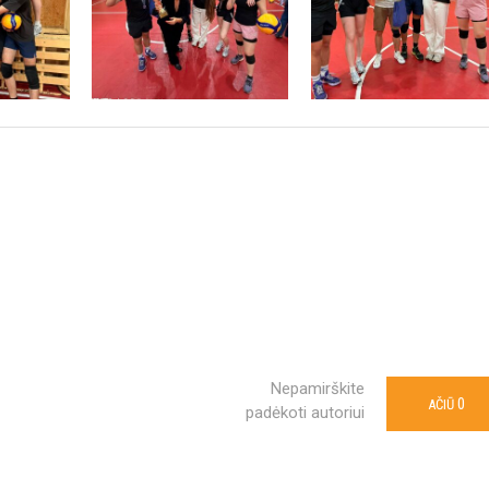
Nepamirškite
0
AČIŪ
padėkoti autoriui