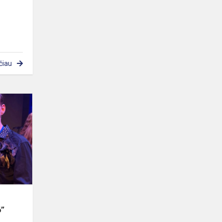
čiau
Lotynų
Amerikos
šokių
čempionatas
,,Gabija
2026”
6”