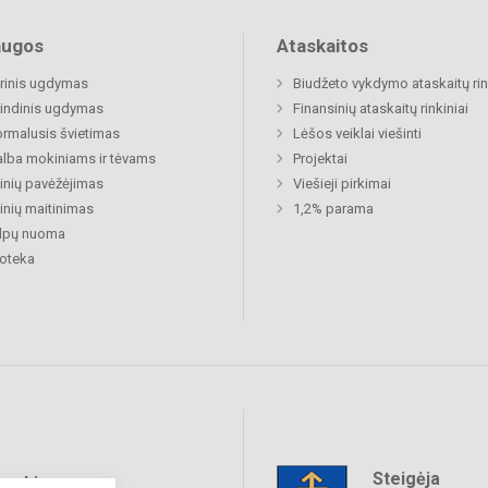
augos
Ataskaitos
rinis ugdymas
Biudžeto vykdymo ataskaitų rin
indinis ugdymas
Finansinių ataskaitų rinkiniai
rmalusis švietimas
Lėšos veiklai viešinti
lba mokiniams ir tėvams
Projektai
nių pavėžėjimas
Viešieji pirkimai
nių maitinimas
1,2% parama
alpų nuoma
ioteka
Steigėja
raukime