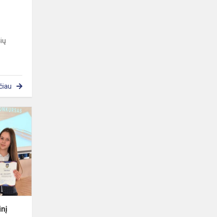
ių
čiau
Gabijoje
surengtas
tradicinį
Mažeikių
rajono
progimnazijų,...
inį