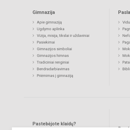
Gimnazija
Pasl
Apie gimnaziją
Vidu
Ugdymo aplinka
Pagr
Vizija, misija, tikslai ir uždaviniai
Nefo
Pasiekimai
Paga
Gimnazijos simboliai
Moki
Gimnazijos himnas
Moki
Tradiciniai renginiai
Pat
Bendradarbiavimas
Bibl
Priėmimas į gimnaziją
Pastebėjote klaidų?
Bend