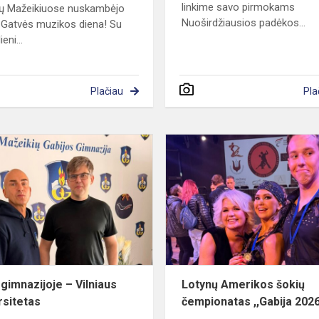
linkime savo pirmokams
ų Mažeikiuose nuskambėjo
Nuoširdžiausios padėkos...
 Gatvės muzikos diena! Su
eni...
Plačiau
Pla
Mūsų
gimnazijoje
–
Vilniaus
universitetas
gimnazijoje – Vilniaus
Lotynų Amerikos šokių
rsitetas
čempionatas ,,Gabija 202