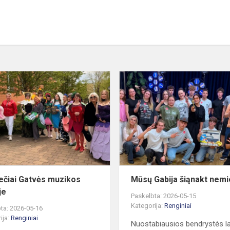
Gabijiečiai
me
Gatvės
muzikos
dienoje
al...
iečiai Gatvės muzikos
Mūsų Gabija šiąnakt nem
je
Paskelbta: 2026-05-15
Kategorija:
Renginiai
ta: 2026-05-16
ija:
Renginiai
Nuostabiausios bendrystės l