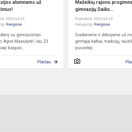
zijos alumnams už
Mažeikių rajono progimna
žimus!
gimnazijų Dailio...
ta: 2026-04-25
Paskelbta: 2026-04-20
ija:
Renginiai
Kategorija:
Renginiai
dienį su gimnazistais
Sveikiname ir dėkojame už me
ko Agnė Masiulytė! Jau 23
gimtajai kalbai, tradicijų, tau
aip baigusi...
puoselėji...
Plačiau
Pla