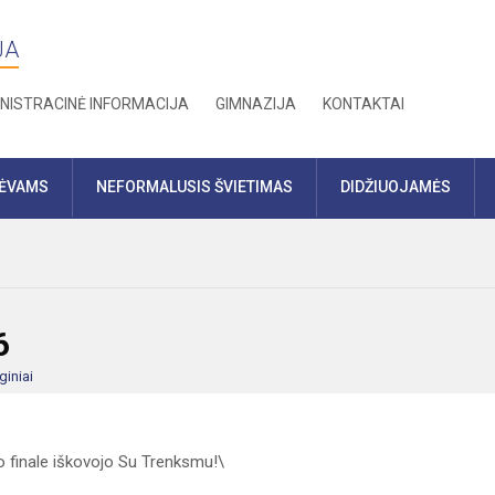
JA
NISTRACINĖ INFORMACIJA
GIMNAZIJA
KONTAKTAI
TĖVAMS
NEFORMALUSIS ŠVIETIMAS
DIDŽIUOJAMĖS
6
giniai
o finale iškovojo Su Trenksmu!\