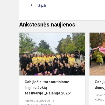
Grįžti
Ankstesnės naujienos
Gabijiečiai
tarptautinia
linijinių
šokių
festivalyje „P
Gabijiečiai tarptautiniame
Gabij
linijinių šokių
dieno
festivalyje „Palanga 2026”
Paskelb
Kategor
Paskelbta: 2026-05-18