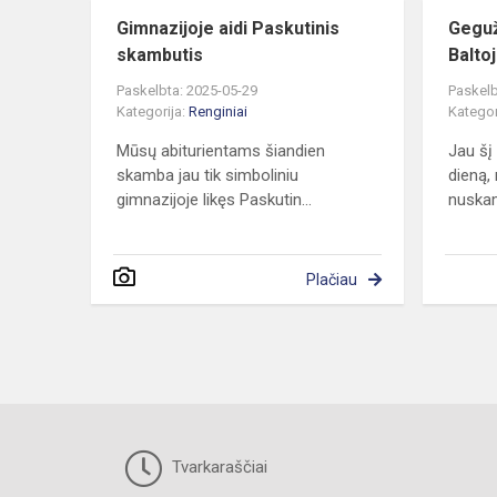
Gimnazijoje aidi Paskutinis
Geguž
skambutis
Baltoj
Paskelbta: 2025-05-29
Paskelb
Kategorija:
Renginiai
Kategor
Mūsų abiturientams šiandien
Jau šį
skamba jau tik simboliniu
dieną,
gimnazijoje likęs Paskutin...
nuskam
Plačiau
Tvarkaraščiai