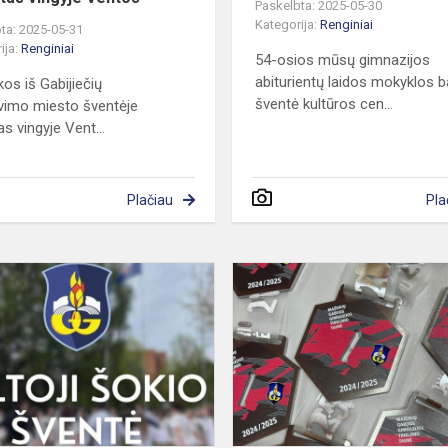
Paskelbta: 2025-05-30
Kategorija:
Renginiai
ta: 2025-05-31
ija:
Renginiai
54-osios mūsų gimnazijos
abiturientų laidos mokyklos 
os iš Gabijiečių
šventė kultūros cen...
vimo miesto šventėje
s vingyje Vent...
Plačiau
Pla
Gegužės
29
-
gimnazijoje
Baltoji
šokio
šventė!