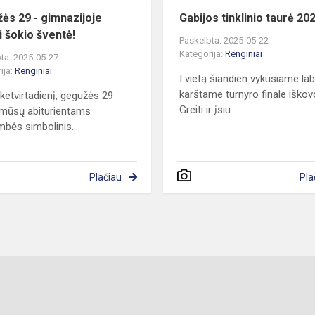
ės 29 - gimnazijoje
Gabijos tinklinio taurė 20
i šokio šventė!
Paskelbta: 2025-05-22
Kategorija:
Renginiai
ta: 2025-05-27
ija:
Renginiai
I vietą šiandien vykusiame lab
karštame turnyro finale iškov
 ketvirtadienį, gegužės 29
Greiti ir įsiu...
 mūsų abiturientams
bės simbolinis...
Plačiau
Pla