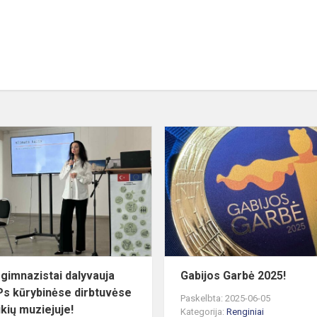
Mūsų
gimnazistai
dalyvauja
CLIMPs
kūrybinėse
dirbtuvėse
Maž...
gimnazistai dalyvauja
Gabijos Garbė 2025!
s kūrybinėse dirbtuvėse
Paskelbta: 2025-06-05
kių muziejuje!
Kategorija:
Renginiai