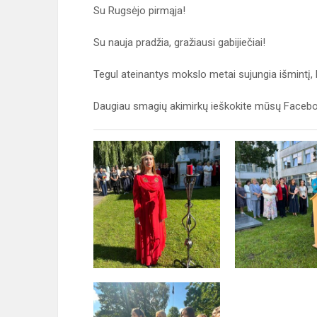
Su Rugsėjo pirmąja!
Su nauja pradžia, gražiausi gabijiečiai!
Tegul ateinantys mokslo metai sujungia išmintį, 
Daugiau smagių akimirkų ieškokite mūsų Faceb