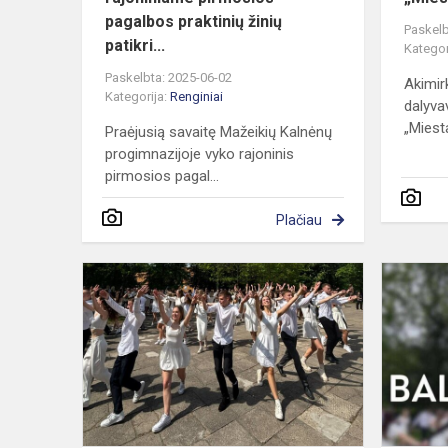
pagalbos praktinių žinių
Paskelb
patikri...
Kategor
Paskelbta: 2025-06-02
Akimirk
Kategorija:
Renginiai
dalyva
„Miesta
Praėjusią savaitę Mažeikių Kalnėnų
progimnazijoje vyko rajoninis
pirmosios pagal...
Plačiau
Gimnazijoje
aidi
Paskutinis
skambutis