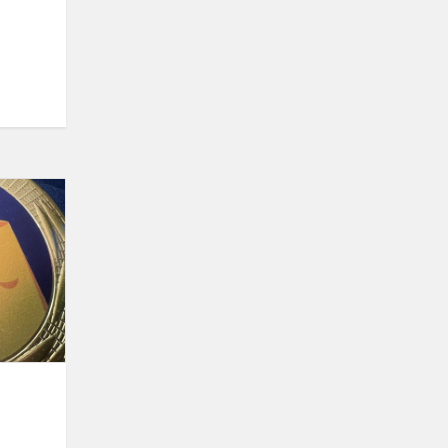
Gabijos
Garbė
2025!