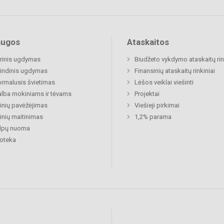
augos
Ataskaitos
rinis ugdymas
Biudžeto vykdymo ataskaitų rin
indinis ugdymas
Finansinių ataskaitų rinkiniai
rmalusis švietimas
Lėšos veiklai viešinti
lba mokiniams ir tėvams
Projektai
nių pavėžėjimas
Viešieji pirkimai
nių maitinimas
1,2% parama
alpų nuoma
ioteka