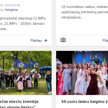
ta: 2025-06-06
Už nuostabius vaikus, siekian
ija:
Renginiai
aukščiausių įvertinimų pamo
olimpiadose,...
imnazistai dalyvauja CLIMPs
to ,,CLIMPs - 2030m. klimato
veik...
Plačiau
Pla
Gabijiečiai
miesto
šventėje
„Miestas
vingyje
Ventos”
ečiai miesto šventėje
54-osios laidos baigimo 
tas vingyje Ventos”