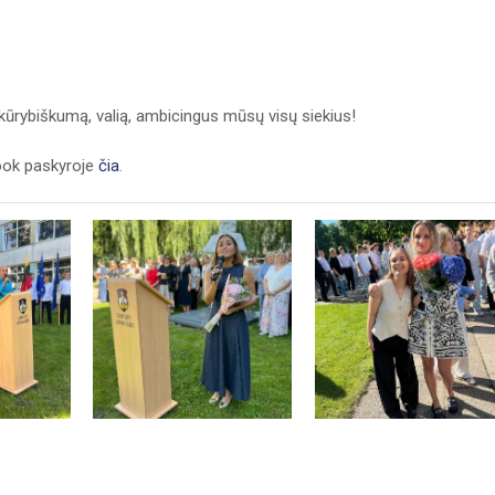
kūrybiškumą, valią, ambicingus mūsų visų siekius!
ook paskyroje
čia
.