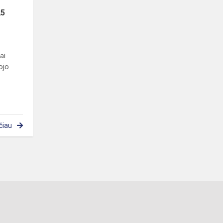
25
ai
ojo
čiau