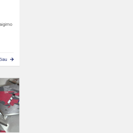
baigimo
čiau
Gabijos
tinklinio
taurė
2025