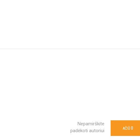
Nepamirškite
0
AČIŪ
padėkoti autoriui