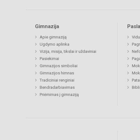
Gimnazija
Pasl
Apie gimnaziją
Vidu
Ugdymo aplinka
Pagr
Vizija, misija, tikslai ir uždaviniai
Nefo
Pasiekimai
Paga
Gimnazijos simboliai
Moki
Gimnazijos himnas
Moki
Tradiciniai renginiai
Pat
Bendradarbiavimas
Bibl
Priėmimas į gimnaziją