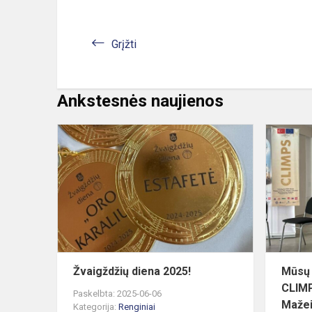
Grįžti
Ankstesnės naujienos
Žvaigždžių
diena
2025!
Žvaigždžių diena 2025!
Mūsų 
CLIMP
Paskelbta: 2025-06-06
Mažei
Kategorija:
Renginiai