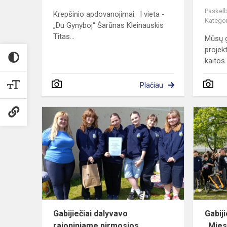
Paskelb
Krepšinio apdovanojimai: I vieta -
Kategor
„Du Gynyboj“ Šarūnas Kleinauskis
Titas...
Mūsų g
projek
kaitos 
Plačiau
Gabijiečiai
dalyvavo
rajoniniame
pirmosios
pagalbos
praktin...
Gabijiečiai dalyvavo
Gabiji
rajoniniame pirmosios
„Mies