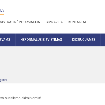
JA
NISTRACINĖ INFORMACIJA
GIMNAZIJA
KONTAKTAI
TĖVAMS
NEFORMALUSIS ŠVIETIMAS
DIDŽIUOJAMĖS
giniai
ukto susitikimo akimirkomis!