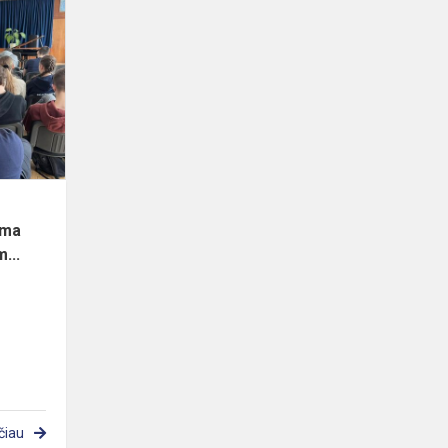
Gimnazijoje
vyko
Seimo
kanceliarijos
organizuojama
pilietiš...
ama
...
čiau