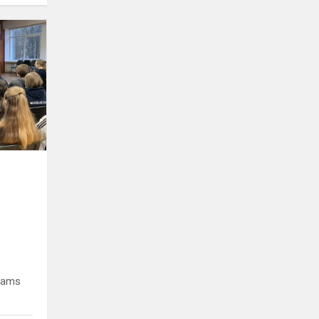
Motyvaciniai
mokymai
gimnazistams
„Aukšti
pasiekimai“
iams