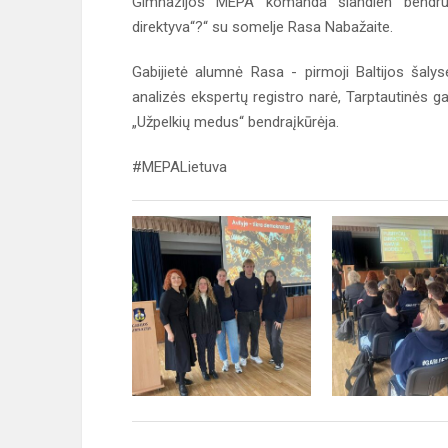
Gimnazijos MEPA komanda šiandien bendruo
direktyva“?“ su somelje Rasa Nabažaite.
Gabijietė alumnė Rasa - pirmoji Baltijos šalys
analizės ekspertų registro narė, Tarptautinės g
„Užpelkių medus“ bendraįkūrėja.
#MEPALietuva