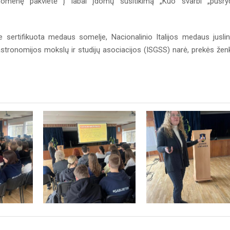
menę pakvietė į labai įdomų susitikimą „Kuo svarbi „pusry
e sertifikuota medaus somelje, Nacionalinio Italijos medaus jusli
astronomijos mokslų ir studijų asociacijos (ISGSS) narė, prekės žen