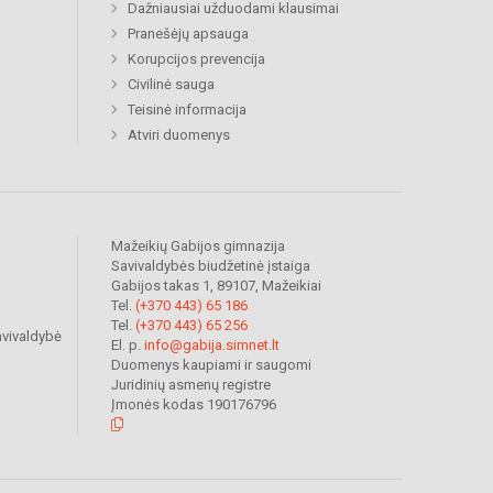
Dažniausiai užduodami klausimai
Pranešėjų apsauga
Korupcijos prevencija
Civilinė sauga
Teisinė informacija
Atviri duomenys
Mažeikių Gabijos gimnazija
Savivaldybės biudžetinė įstaiga
Gabijos takas 1, 89107, Mažeikiai
Tel.
(+370 443) 65 186
Tel.
(+370 443) 65 256
avivaldybė
El. p.
info@gabija.simnet.lt
Duomenys kaupiami ir saugomi
Juridinių asmenų registre
Įmonės kodas 190176796