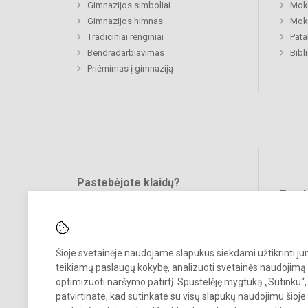
Gimnazijos simboliai
Moki
Gimnazijos himnas
Moki
Tradiciniai renginiai
Pat
Bendradarbiavimas
Bibl
Priėmimas į gimnaziją
Pastebėjote klaidų?
Bend
Turite pasiūlymų?
RAŠYKITE
Šioje svetainėje naudojame slapukus siekdami užtikrinti j
teikiamų paslaugų kokybę, analizuoti svetainės naudojimą 
optimizuoti naršymo patirtį. Spustelėję mygtuką „Sutinku“,
patvirtinate, kad sutinkate su visų slapukų naudojimu šioje