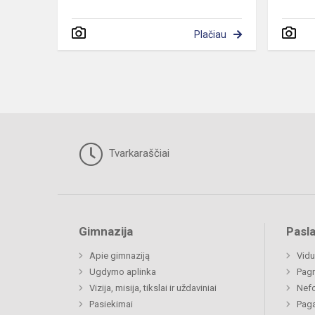
Plačiau
Tvarkaraščiai
Gimnazija
Pasl
Apie gimnaziją
Vidu
Ugdymo aplinka
Pagr
Vizija, misija, tikslai ir uždaviniai
Nefo
Pasiekimai
Paga