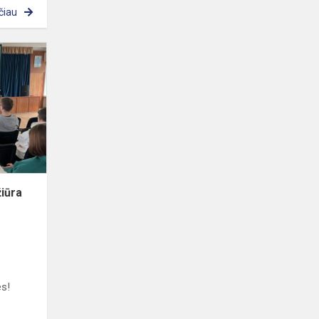
čiau
„Skaitmeninė
banga“
peržiūra
gimnazijoje
iūra
es!