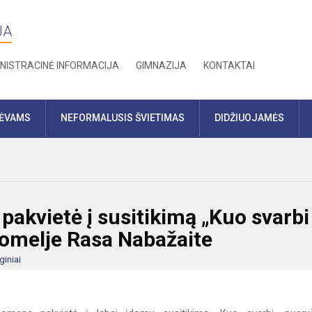
JA
NISTRACINĖ INFORMACIJA
GIMNAZIJA
KONTAKTAI
TĖVAMS
NEFORMALUSIS ŠVIETIMAS
DIDŽIUOJAMĖS
akvietė į susitikimą „Kuo svarbi
somelje Rasa Nabažaite
giniai