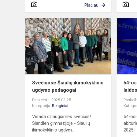
Plačiau
Svečiuose
Šiaulių
ikimokyklini
ugdymo
pedagogai
Svečiuose Šiaulių ikimokyklinio
54-os
ugdymo pedagogai
laido
Paskelbta: 2025-02-25
Paskelb
Kategorija:
Renginiai
Kategor
Visada džiaugiamės svečiais!
54-osi
Šiandien gimnazijoje - Šiaulių
abitur
ikimokyklinio ugdym...
2025!