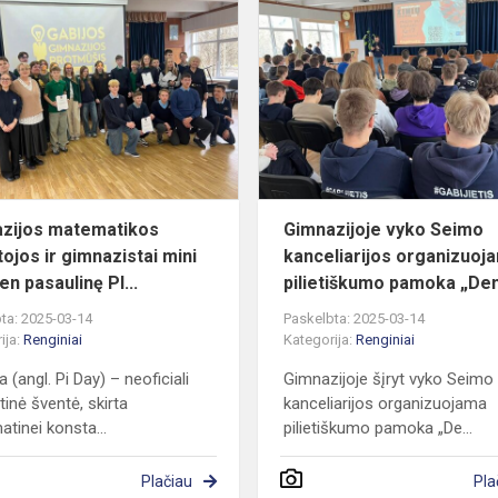
Gimnazijos
s
matematikos
mokytojos
ir
gimnazistai
mini
šiandi...
zijos matematikos
Gimnazijoje vyko Seimo
ojos ir gimnazistai mini
kanceliarijos organizuoj
en pasaulinę PI...
pilietiškumo pamoka „Dem
ta: 2025-03-14
Paskelbta: 2025-03-14
ija:
Renginiai
Kategorija:
Renginiai
a (angl. Pi Day) – neoficiali
Gimnazijoje šįryt vyko Seimo
inė šventė, skirta
kanceliarijos organizuojama
tinei konsta...
pilietiškumo pamoka „De...
Plačiau
Pla