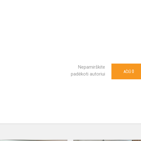
Nepamirškite
0
AČIŪ
padėkoti autoriui