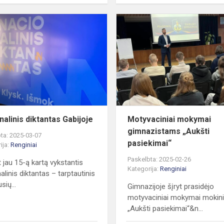
Nacionalinis
diktantas
Gabijoje
nalinis diktantas Gabijoje
Motyvaciniai mokymai
gimnazistams „Aukšti
ta: 2025-03-07
pasiekimai“
ija:
Renginiai
Paskelbta: 2025-02-26
 jau 15-ą kartą vykstantis
Kategorija:
Renginiai
alinis diktantas – tarptautinis
sių...
Gimnazijoje šįryt prasidėjo
motyvaciniai mokymai mokin
„Aukšti pasiekimai“&n...