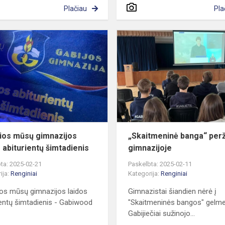
Plačiau
Pla
54-
osios
o
mūsų
gimnazijos
laidos
abiturientų
šimtadienis
ios mūsų gimnazijos
„Skaitmeninė banga“ perž
s abiturientų šimtadienis
gimnazijoje
ta: 2025-02-21
Paskelbta: 2025-02-11
ija:
Renginiai
Kategorija:
Renginiai
os mūsų gimnazijos laidos
Gimnazistai šiandien nėrė į
ientų šimtadienis - Gabiwood
"Skaitmeninės bangos" gelm
Gabijiečiai sužinojo...