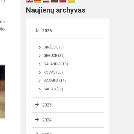
čių
Naujienų archyvas
nės
klo
2026
BIRŽELIS (3)
GEGUŽĖ (22)
BALANDIS (13)
KOVAS (30)
VASARIS (16)
SAUSIS (17)
2025
2024