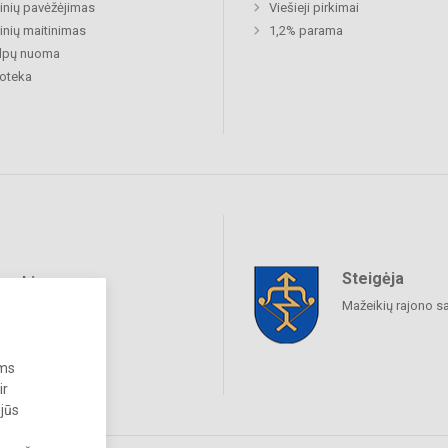
nių pavėžėjimas
Viešieji pirkimai
nių maitinimas
1,2% parama
alpų nuoma
ioteka
Steigėja
raukime
Mažeikių rajono s
ums
ir
 jūs