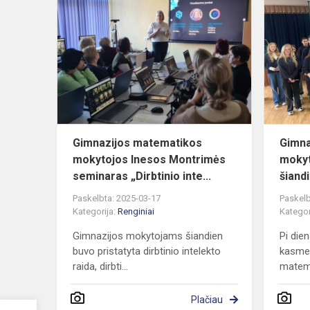
Gimnazijos
matematiko
mokytojos
Inesos
Montrimės
seminaras...
Gimnazijos matematikos
Gimna
mokytojos Inesos Montrimės
mokyt
seminaras „Dirbtinio inte...
šiandi
Paskelbta: 2025-03-17
Paskelb
Kategorija:
Renginiai
Kategor
Gimnazijos mokytojams šiandien
Pi dien
buvo pristatyta dirbtinio intelekto
kasmet
raida, dirbti...
matema
Plačiau