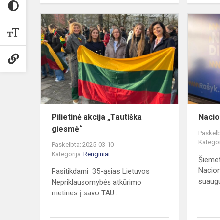
Pilietinė
akcija
„Tautiška
giesmė“
Pilietinė akcija „Tautiška
Nacio
giesmė“
Paskelb
Kategor
Paskelbta: 2025-03-10
Kategorija:
Renginiai
Šiemet
Nacion
Pasitikdami 35-ąsias Lietuvos
suaugu
Nepriklausomybės atkūrimo
metines į savo TAU...