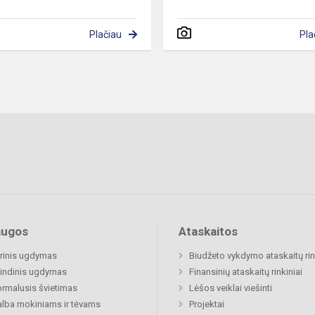
Plačiau
Pla
augos
Ataskaitos
rinis ugdymas
Biudžeto vykdymo ataskaitų rin
indinis ugdymas
Finansinių ataskaitų rinkiniai
rmalusis švietimas
Lėšos veiklai viešinti
lba mokiniams ir tėvams
Projektai