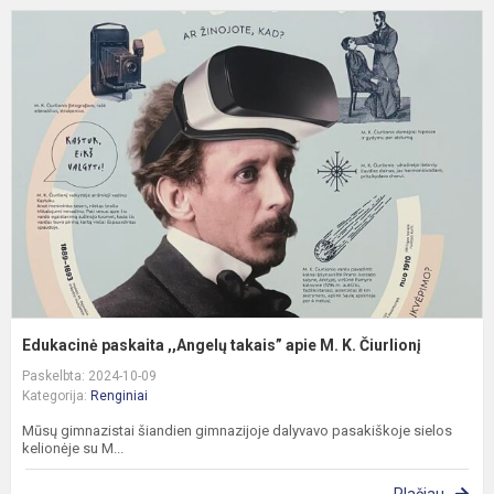
E
p
,
a
M
K
Č
Edukacinė paskaita ,,Angelų takais” apie M. K. Čiurlionį
Paskelbta: 2024-10-09
Kategorija:
Renginiai
Mūsų gimnazistai šiandien gimnazijoje dalyvavo pasakiškoje sielos
kelionėje su M...