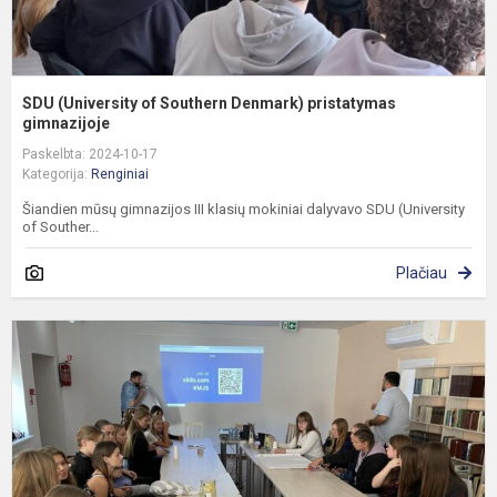
SDU (University of Southern Denmark) pristatymas
gimnazijoje
Paskelbta: 2024-10-17
Kategorija:
Renginiai
Šiandien mūsų gimnazijos III klasių mokiniai dalyvavo SDU (University
of Souther...
Plačiau
G
d
„
v
s
t