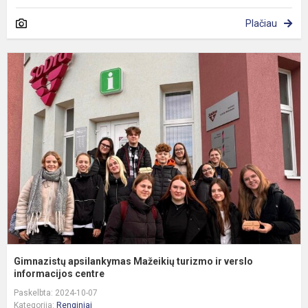
Plačiau
G
a
M
t
ir
v
i
Gimnazistų apsilankymas Mažeikių turizmo ir verslo
informacijos centre
Paskelbta: 2024-10-07
Kategorija:
Renginiai