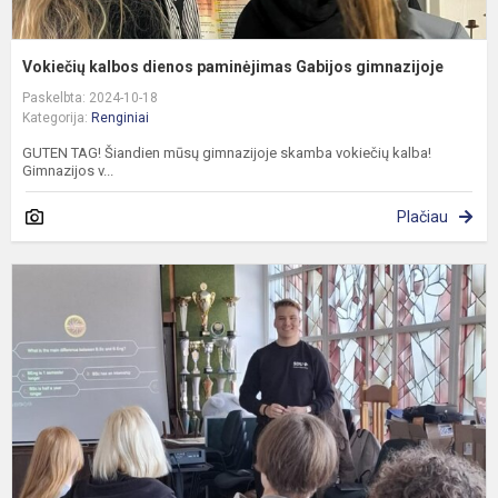
Vokiečių kalbos dienos paminėjimas Gabijos gimnazijoje
Paskelbta: 2024-10-18
Kategorija:
Renginiai
GUTEN TAG! Šiandien mūsų gimnazijoje skamba vokiečių kalba!
Gimnazijos v...
Plačiau
S
(
o
S
D
p
g