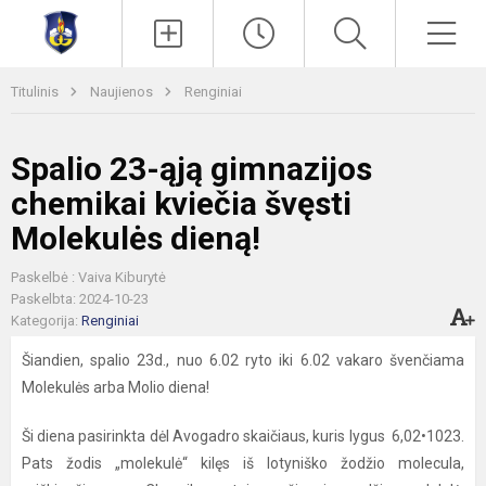
Paieška
Men
Titulinis
Naujienos
Renginiai
Spalio 23-ąją gimnazijos
chemikai kviečia švęsti
Molekulės dieną!
Paskelbė : Vaiva Kiburytė
Paskelbta: 2024-10-23
Kategorija:
Renginiai
Šiandien, spalio 23d., nuo 6.02 ryto iki 6.02 vakaro švenčiama
Molekulės arba Molio diena!
Ši diena pasirinkta dėl Avogadro skaičiaus, kuris lygus 6,02•1023.
Pats žodis „molekulė“ kilęs iš lotyniško žodžio molecula,