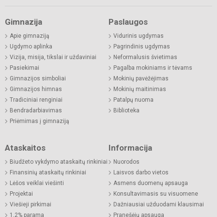
Gimnazija
Paslaugos
Apie gimnaziją
Vidurinis ugdymas
Ugdymo aplinka
Pagrindinis ugdymas
Vizija, misija, tikslai ir uždaviniai
Neformalusis švietimas
Pasiekimai
Pagalba mokiniams ir tėvams
Gimnazijos simboliai
Mokinių pavėžėjimas
Gimnazijos himnas
Mokinių maitinimas
Tradiciniai renginiai
Patalpų nuoma
Bendradarbiavimas
Biblioteka
Priėmimas į gimnaziją
Ataskaitos
Informacija
Biudžeto vykdymo ataskaitų rinkiniai
Nuorodos
Finansinių ataskaitų rinkiniai
Laisvos darbo vietos
Lėšos veiklai viešinti
Asmens duomenų apsauga
Projektai
Konsultavimasis su visuomene
Viešieji pirkimai
Dažniausiai užduodami klausimai
1,2% parama
Pranešėjų apsauga