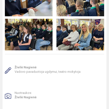
Živilė Nagienė
Vadovo pavaduotoja ugdymui, teatro mokytoja
Nuotraukos:
Živilė Nagienė