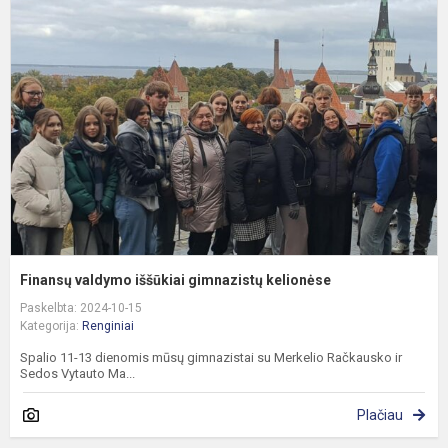
v
i
g
k
Finansų valdymo iššūkiai gimnazistų kelionėse
Paskelbta: 2024-10-15
Kategorija:
Renginiai
Spalio 11-13 dienomis mūsų gimnazistai su Merkelio Račkausko ir
Sedos Vytauto Ma...
Plačiau