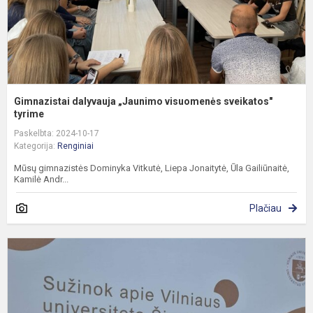
Gimnazistai dalyvauja „Jaunimo visuomenės sveikatos"
tyrime
Paskelbta: 2024-10-17
Kategorija:
Renginiai
Mūsų gimnazistės Dominyka Vitkutė, Liepa Jonaitytė, Ūla Gailiūnaitė,
Kamilė Andr...
Plačiau
M
g
p
s
V