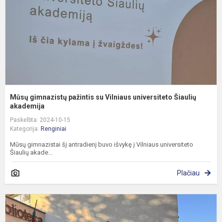
u
Š
a.
Mūsų gimnazistų pažintis su Vilniaus universiteto Šiaulių
akademija
Paskelbta: 2024-10-15
Kategorija:
Renginiai
Mūsų gimnazistai šį antradienį buvo išvykę į Vilniaus universiteto
Šiaulių akade...
Plačiau
B
l