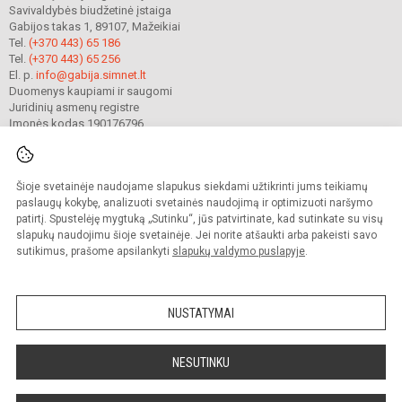
Savivaldybės biudžetinė įstaiga
Gabijos takas 1, 89107, Mažeikiai
Tel.
(+370 443) 65 186
Tel.
(+370 443) 65 256
El. p.
info@gabija.simnet.lt
Duomenys kaupiami ir saugomi
Juridinių asmenų registre
Įmonės kodas 190176796
Šioje svetainėje naudojame slapukus siekdami užtikrinti jums teikiamų
© 2023. Mažeikių Gabijos gimnazija. Visos teisės saugomos.
Kopijuoti turinį be raštiško gimnazijos sutikimo griežtai draudžiama.
paslaugų kokybę, analizuoti svetainės naudojimą ir optimizuoti naršymo
patirtį. Spustelėję mygtuką „Sutinku“, jūs patvirtinate, kad sutinkate su visų
Prieinamumo paraiška
Slapukų valdymas
slapukų naudojimu šioje svetainėje. Jei norite atšaukti arba pakeisti savo
sutikimus, prašome apsilankyti
slapukų valdymo puslapyje
.
Sumanus būdas atnaujinti
mokyklos interneto
svetainę
NUSTATYMAI
NESUTINKU