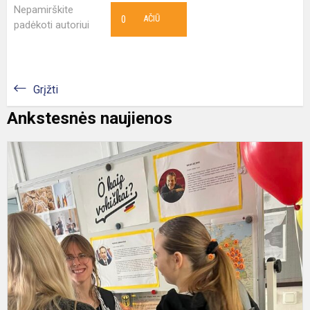
Nepamirškite
0
AČIŪ
padėkoti autoriui
Grįžti
Ankstesnės naujienos
V
k
d
p
G
g