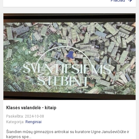
Plačiau
K
v
-
k
Klasės valandėlė - kitaip
Paskelbta: 2024-10-08
Kategorija:
Renginiai
Šiandien mūsų gimnazijos antrokai su kuratore Ugne Januševičiūte ir
karjeros spe...