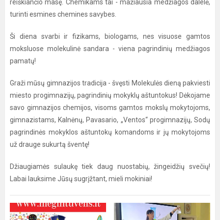
reiškiančio masę. Chemikams tai - mažiausia medžiagos dalelė,
turinti esmines chemines savybes.
Ši diena svarbi ir fizikams, biologams, nes visuose gamtos
moksluose molekulinė sandara - viena pagrindinių medžiagos
pamatų!
Graži mūsų gimnazijos tradicija - švęsti Molekulės dieną pakviesti
miesto progimnazijų, pagrindinių mokyklų aštuntokus! Dėkojame
savo gimnazijos chemijos, visoms gamtos mokslų mokytojoms,
gimnazistams, Kalnėnų, Pavasario, „Ventos“ progimnazijų, Sodų
pagrindinės mokyklos aštuntokų komandoms ir jų mokytojoms
už drauge sukurtą šventę!
Džiaugiamės sulaukę tiek daug nuostabių, žingeidžių svečių!
Labai lauksime Jūsų sugrįžtant, mieli mokiniai!