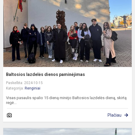
d
p
Baltosios lazdelės dienos paminėjimas
Paskelbta: 2024-10-15
Kategorija:
Renginiai
Visas pasaulis spalio 15 dieną minėjo Baltosios lazdelės dieną, skirtą
regė...
Plačiau
F