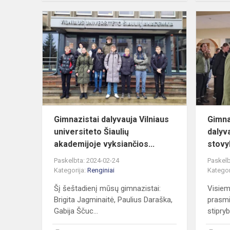
Gimnazistai
dalyvauja
Vilniaus
universiteto
Šiaulių
akademi...
Gimnazistai dalyvauja Vilniaus
Gimnaz
universiteto Šiaulių
dalyv
akademijoje vyksiančios...
stovy
Paskelbta: 2024-02-24
Paskelb
Kategorija:
Renginiai
Kategor
Šį šeštadienį mūsų gimnazistai:
Visiem
Brigita Jagminaitė, Paulius Daraška,
prasmi
Gabija Ščuc...
stipryb