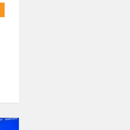
Šiandien
rašome