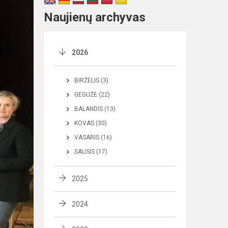
Naujienų archyvas
2026
BIRŽELIS (3)
GEGUŽĖ (22)
BALANDIS (13)
KOVAS (30)
VASARIS (16)
SAUSIS (17)
2025
2024