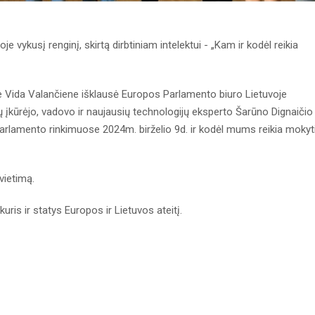
 vykusį renginį, skirtą dirbtiniam intelektui - „Kam ir kodėl reikia
Vida Valančiene išklausė Europos Parlamento biuro Lietuvoje
ų įkūrėjo, vadovo ir naujausių technologijų eksperto Šarūno Dignaičio
arlamento rinkimuose 2024m. birželio 9d. ir kodėl mums reikia mokyti
vietimą.
kuris ir statys Europos ir Lietuvos ateitį.