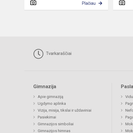
Plačiau
Tvarkaraščiai
Gimnazija
Pasl
Apie gimnaziją
Vidu
Ugdymo aplinka
Pagr
Vizija, misija, tikslai ir uždaviniai
Nefo
Pasiekimai
Paga
Gimnazijos simboliai
Moki
Gimnazijos himnas
Moki