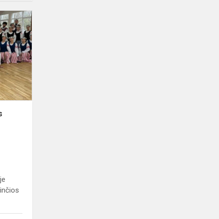
Gimnazijoje
vyko
Lietuvos
dainų šventės
„Kad
giria
žaliuotų...
s
je
inčios