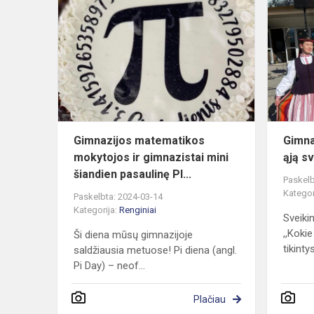
matematiko
mokytojos
ir
gimnazistai
mini
šiandi...
Gimnazijos matematikos
Gimna
mokytojos ir gimnazistai mini
ąją s
šiandien pasaulinę PI...
Paskelb
Kategor
Paskelbta: 2024-03-14
Kategorija:
Renginiai
Sveik
,,Kokie
Ši diena mūsų gimnazijoje
tikintys
saldžiausia metuose! Pi diena (angl.
Pi Day) – neof...
Plačiau