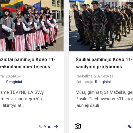
s
paminėjo
Kovo
11-
ąją
sveikindami
miestelėnus
zistai paminėjo Kovo 11-
Šauliai paminėjo Kovo 11-
veikindami miestelėnus
šaudymo pratybomis
ta: 2024-03-11
Paskelbta: 2024-03-11
ija:
Renginiai
Kategorija:
Renginiai
iname TĖVYNĘ LAISVĄ!
Mūsų gimnazijos Mažeikių ge
 mes visi jauni, gražūs,
Povilo Plechavičiaus 801 ku
, tikintys at...
jaunieji šauli...
Plačiau
Pla