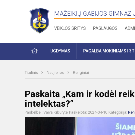
MAŽEIKIŲ GABIJOS GIMNAZI
VEIKLOS SRITYS
PASLAUGOS
ADMI
PRADŽIA
UGDYMAS
PAGALBA MOKINIAMS IR 
Titulinis
Naujienos
Renginiai
Paskaita „Kam ir kodėl reiki
intelektas?“
Paskelbė : Vaiva Kiburytė
Paskelbta: 2024-04-10
Kategorija:
Ren