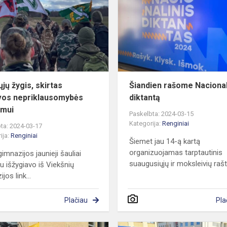
skirtas
Lietuvos
nepriklausomybės
atkūrimui
jų žygis, skirtas
Šiandien rašome Nacional
vos nepriklausomybės
diktantą
imui
Paskelbta: 2024-03-15
Kategorija:
Renginiai
ta: 2024-03-17
ija:
Renginiai
Šiemet jau 14-ą kartą
organizuojamas tarptautinis
imnazijos jaunieji šauliai
suaugusiųjų ir moksleivių rašt.
au išžygiavo iš Viekšnių
jos link...
Plačiau
Pla
Gimnazistai