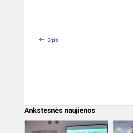
Grįžti
Ankstesnės naujienos
Rajono
dailės