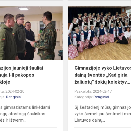
Gimnazijos
jaunieji
šauliai
dalyvauja
I-
II
pakopos
stovyklo...
ijos jaunieji šauliai
Gimnazijoje vyko Lietuvo
auja I-II pakopos
dainų šventės „Kad giria
kloje
žaliuotų“ šokių kolektyv...
ta: 2024-02-20
Paskelbta: 2024-02-17
ija:
Renginiai
Kategorija:
Renginiai
s gimnazistams linkėdami
Šį šeštadienį mūsų gimnazijo
ngų atostogų šauliškos
vyko šiemet jau šimtmetį min
ės ir ištverm...
Lietuvos dainų...