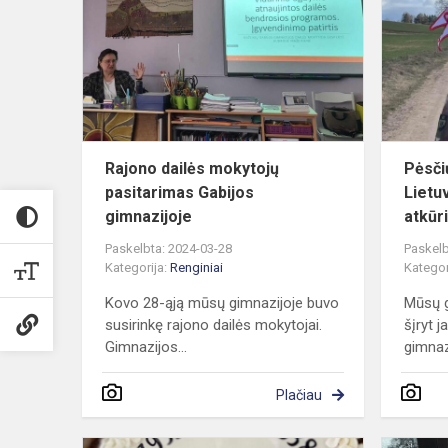
mokytojų
pasitarimas
Gabijos
gimnazijoje
Rajono dailės mokytojų
Pėsčių
pasitarimas Gabijos
Lietu
gimnazijoje
atkūr
Paskelbta: 2024-03-28
Paskelb
Kategorija:
Renginiai
Kategor
Kovo 28-ąją mūsų gimnazijoje buvo
Mūsų g
susirinkę rajono dailės mokytojai.
šįryt j
Gimnazijos...
gimnazi
Plačiau
Gimnazijos