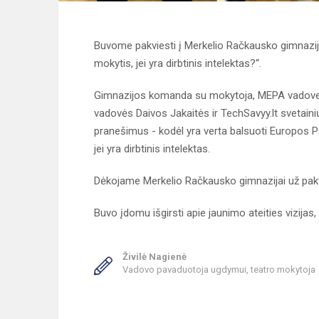
Buvome pakviesti į Merkelio Račkausko gimnazijoje
mokytis, jei yra dirbtinis intelektas?“.
Gimnazijos komanda su mokytoja, MEPA vadove 
vadovės Daivos Jakaitės ir TechSavyy.lt svetaini
pranešimus - kodėl yra verta balsuoti Europos P
jei yra dirbtinis intelektas.
Dėkojame Merkelio Račkausko gimnazijai už pak
Buvo įdomu išgirsti apie jaunimo ateities vizijas, 
Živilė Nagienė
Vadovo pavaduotoja ugdymui, teatro mokytoja