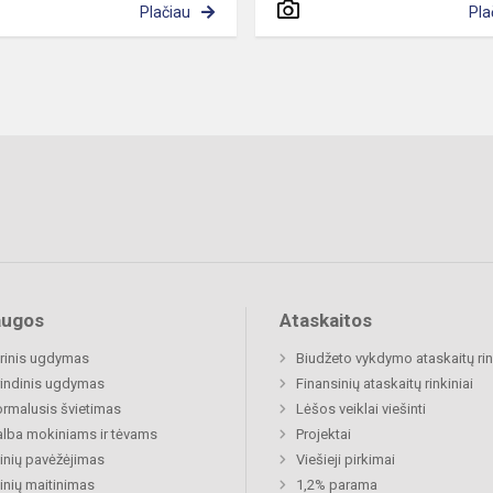
Plačiau
Pla
augos
Ataskaitos
rinis ugdymas
Biudžeto vykdymo ataskaitų rin
indinis ugdymas
Finansinių ataskaitų rinkiniai
rmalusis švietimas
Lėšos veiklai viešinti
lba mokiniams ir tėvams
Projektai
nių pavėžėjimas
Viešieji pirkimai
nių maitinimas
1,2% parama