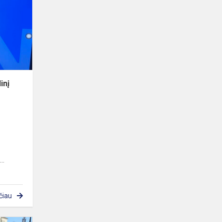
Nacionalinį
diktantą
inį
..
čiau
Šauliai