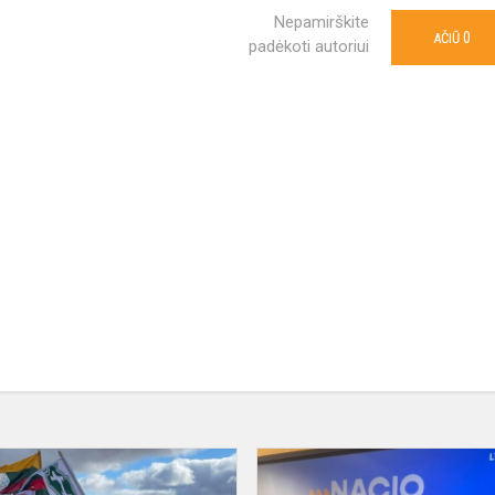
Nepamirškite
0
AČIŪ
padėkoti autoriui
Pėsčiųjų
žygis,