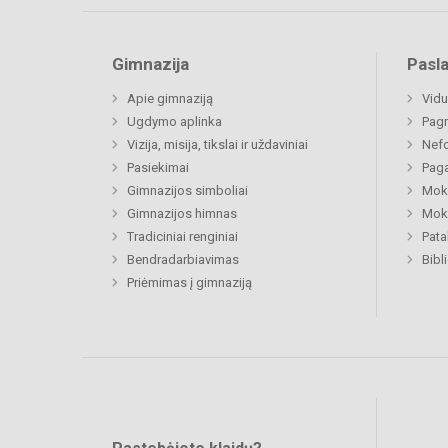
Gimnazija
Pasl
Apie gimnaziją
Vidu
Ugdymo aplinka
Pagr
Vizija, misija, tikslai ir uždaviniai
Nefo
Pasiekimai
Paga
Gimnazijos simboliai
Moki
Gimnazijos himnas
Moki
Tradiciniai renginiai
Pat
Bendradarbiavimas
Bibl
Priėmimas į gimnaziją