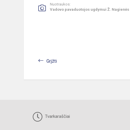
Nuotraukos:
Vadovo pavaduotojos ugdymui Ž. Nagienės
Grįžti
Tvarkaraščiai