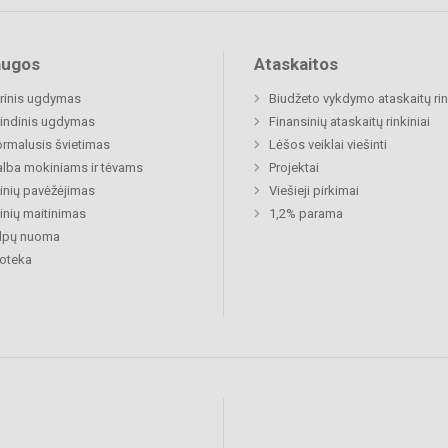
augos
Ataskaitos
rinis ugdymas
Biudžeto vykdymo ataskaitų rin
indinis ugdymas
Finansinių ataskaitų rinkiniai
rmalusis švietimas
Lėšos veiklai viešinti
lba mokiniams ir tėvams
Projektai
nių pavėžėjimas
Viešieji pirkimai
nių maitinimas
1,2% parama
alpų nuoma
ioteka