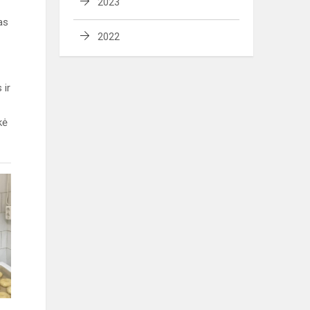
2023
as
2022
 ir
kė