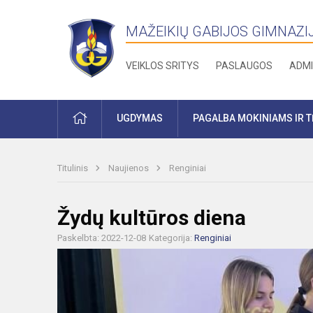
MAŽEIKIŲ GABIJOS GIMNAZI
VEIKLOS SRITYS
PASLAUGOS
ADMI
PRADŽIA
UGDYMAS
PAGALBA MOKINIAMS IR 
Titulinis
Naujienos
Renginiai
Žydų kultūros diena
Paskelbta: 2022-12-08
Kategorija:
Renginiai