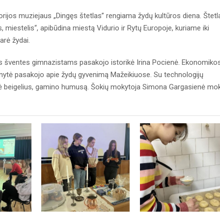
rijos muziejaus „Dingęs štetlas” rengiama žydų kultūros diena. Štetl
s, miestelis“, apibūdina miestą Vidurio ir Rytų Europoje, kuriame iki
arė žydai.
kas šventes gimnazistams pasakojo istorikė Irina Pocienė. Ekonomikos
nytė pasakojo apie žydų gyvenimą Mažeikiuose. Su technologijų
ė beigelius, gamino humusą. Šokių mokytoja Simona Gargasienė mo