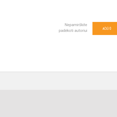
Nepamirškite
0
AČIŪ
padėkoti autoriui