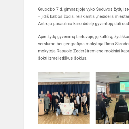
Gruodžio 7 d. gimnazijoje vyko Šeduvos žydų isto
– jidiš kalbos žodis, reiškiantis „nedidelis miesta
Antrojo pasaulinio karo didelę gyventojų dalį sud
Apie žydų gyvenimą Lietuvoje, jų kultūrą, žydiš
verslumo bei geografijos mokytoja Rima Skrode
mokytoja Rasuole Zederštremiene mokiniai kep
šokti izraelietiškus šokius.