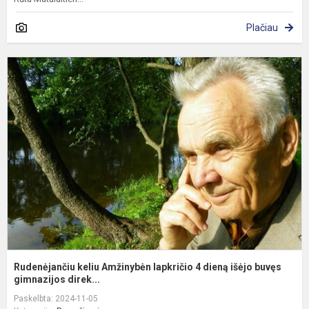
Plačiau
R
k
A
l
4
d
i
b
Rudenėjančiu keliu Amžinybėn lapkričio 4 dieną išėjo buvęs
gimnazijos direk...
Paskelbta: 2024-11-05