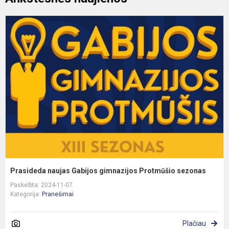
P
n
G
g
P
s
Prasideda naujas Gabijos gimnazijos Protmūšio sezonas
Paskelbta: 2024-11-07
Kategorija:
Pranešimai
Plačiau