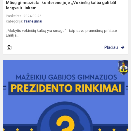
Mūsų gimnazistai konferencijoje ,,Vokiečių kalba gali būti
lengva ir linksm...
Paskelbta: 2024-09-26
Kategorija:
Pranešimai
,,Mokytis vokiečių kalbą yra smagu" - taip savo pranešimą pristatė
Emilija...
Plačiau
G
g
m
p
r