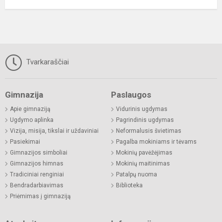
Tvarkaraščiai
Gimnazija
Paslaugos
Apie gimnaziją
Vidurinis ugdymas
Ugdymo aplinka
Pagrindinis ugdymas
Vizija, misija, tikslai ir uždaviniai
Neformalusis švietimas
Pasiekimai
Pagalba mokiniams ir tėvams
Gimnazijos simboliai
Mokinių pavėžėjimas
Gimnazijos himnas
Mokinių maitinimas
Tradiciniai renginiai
Patalpų nuoma
Bendradarbiavimas
Biblioteka
Priėmimas į gimnaziją