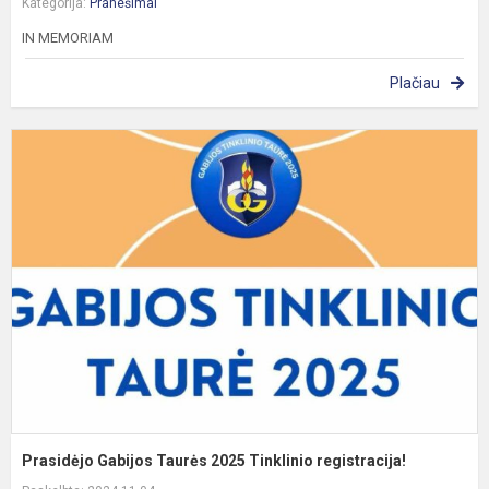
Kategorija:
Pranešimai
IN MEMORIAM
Plačiau
P
G
T
2
T
r
Prasidėjo Gabijos Taurės 2025 Tinklinio registracija!