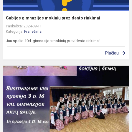
Gabijos gimnazijos mokinių prezidento rinkimai
Paskelbta: 2024-09-11
Kategorija:
Pranešimai
Jau spalio 10d. gimnazijos mokinių prezidento rinkimai!
Plačiau
G
š
k
„
n
k
na