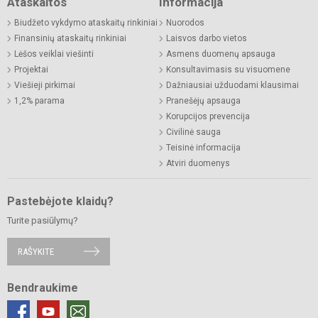
Ataskaitos
Informacija
Biudžeto vykdymo ataskaitų rinkiniai
Nuorodos
Finansinių ataskaitų rinkiniai
Laisvos darbo vietos
Lėšos veiklai viešinti
Asmens duomenų apsauga
Projektai
Konsultavimasis su visuomene
Viešieji pirkimai
Dažniausiai užduodami klausimai
1,2% parama
Pranešėjų apsauga
Korupcijos prevencija
Civilinė sauga
Teisinė informacija
Atviri duomenys
Pastebėjote klaidų?
Turite pasiūlymų?
RAŠYKITE
Bendraukime