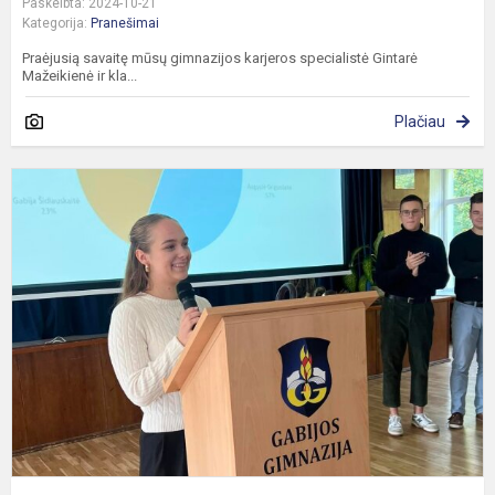
Paskelbta: 2024-10-21
Kategorija:
Pranešimai
Praėjusią savaitę mūsų gimnazijos karjeros specialistė Gintarė
Mažeikienė ir kla...
Plačiau
S
n
g
m
p