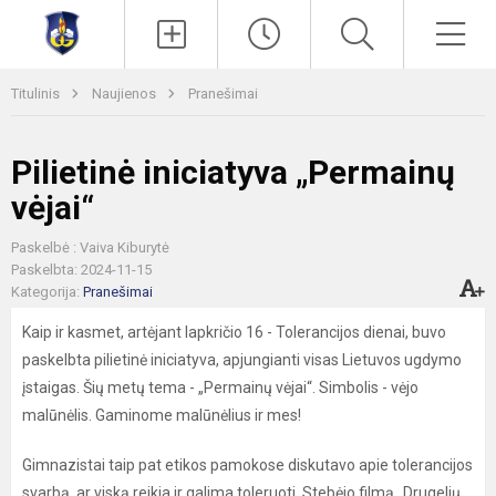
Paieška
Men
Titulinis
Naujienos
Pranešimai
Pilietinė iniciatyva „Permainų
vėjai“
Paskelbė : Vaiva Kiburytė
Paskelbta: 2024-11-15
Kategorija:
Pranešimai
Kaip ir kasmet, artėjant lapkričio 16 - Tolerancijos dienai, buvo
paskelbta pilietinė iniciatyva, apjungianti visas Lietuvos ugdymo
įstaigas. Šių metų tema - „Permainų vėjai“. Simbolis - vėjo
malūnėlis. Gaminome malūnėlius ir mes!
Gimnazistai taip pat etikos pamokose diskutavo apie tolerancijos
svarbą, ar viską reikia ir galima toleruoti. Stebėjo filmą „Drugelių