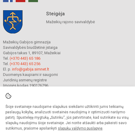
Steigėja
Mažeikių rajono savivaldybė
Mažeikių Gabijos gimnazija
Savivaldybės biudžetinė įstaiga
Gabijos takas 1, 89107, Mažeikiai
Tel.
(+370 443) 65 186
Tel.
(+370 443) 65 256
El. p.
info@gabija.simnet.lt
Duomenys kaupiami ir saugomi
Juridinių asmenų registre
Įmonės kodas 190176796
Šioje svetainėje naudojame slapukus siekdami užtikrinti jums teikiamų
© 2023. Mažeikių Gabijos gimnazija. Visos teisės saugomos.
Kopijuoti turinį be raštiško gimnazijos sutikimo griežtai draudžiama.
paslaugų kokybę, analizuoti svetainės naudojimą ir optimizuoti naršymo
patirtį. Spustelėję mygtuką „Sutinku“, jūs patvirtinate, kad sutinkate su visų
Prieinamumo paraiška
Slapukų valdymas
slapukų naudojimu šioje svetainėje. Jei norite atšaukti arba pakeisti savo
sutikimus, prašome apsilankyti
slapukų valdymo puslapyje
.
Sumanus būdas atnaujinti
mokyklos interneto