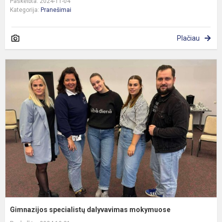
Paskelbta: 2024-11-04
Kategorija:
Pranešimai
Plačiau
G
s
d
m
Gimnazijos specialistų dalyvavimas mokymuose