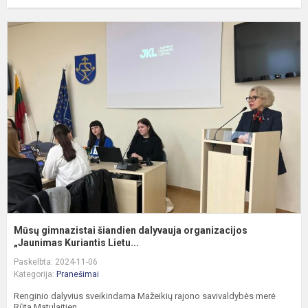
M
g
š
d
o
„
Mūsų gimnazistai šiandien dalyvauja organizacijos
„Jaunimas Kuriantis Lietu...
Paskelbta: 2024-11-06
Kategorija:
Pranešimai
Renginio dalyvius sveikindama Mažeikių rajono savivaldybės merė
Rūta Matulaitien...