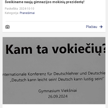
Sveikiname naują gimnazijos mokinių prezidentę!
Paskelbta: 2024-10-10
Kategorija:
Pranešimai
Plačiau
M
g
k
,
k
g
bū