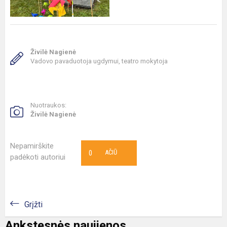
Živilė Nagienė
Vadovo pavaduotoja ugdymui, teatro mokytoja
Nuotraukos:
Živilė Nagienė
Nepamirškite
0
AČIŪ
padėkoti autoriui
Grįžti
Ankstesnės naujienos