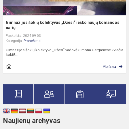
Gimnazijos šokių kolektyvas „Džesi“ ieško naujų komandos
narių
Paskelbta: 2024-09-03
Kategorija:
Pranešimai
Gimnazijos šokių kolektyvo „Džesi“ vadovė Simona Gargasienė kviečia
šokti!...
Plačiau
Naujienų archyvas