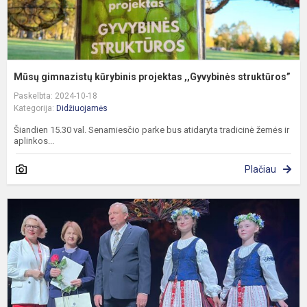
Mūsų gimnazistų kūrybinis projektas ,,Gyvybinės struktūros”
Paskelbta: 2024-10-18
Kategorija:
Didžiuojamės
Šiandien 15.30 val. Senamiesčio parke bus atidaryta tradicinė žemės ir
aplinkos...
Plačiau
G
m
V
D
į
m