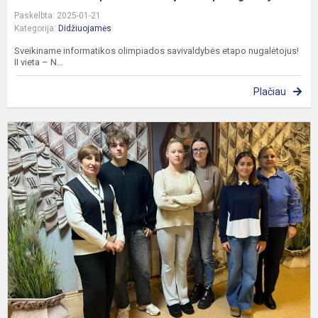
Paskelbta: 2025-01-21
Kategorija:
Didžiuojamės
Sveikiname informatikos olimpiados savivaldybės etapo nugalėtojus!
II vieta – N...
Plačiau
A
k
o
s
e
l