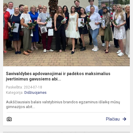
ir
p
m
į
Savivaldybės apdovanojimai ir padėkos maksimalius
įvertinimus gavusiems abi...
Paskelbta: 2024-07-18
Kategorija:
Didžiuojamės
Aukščiausiais balais valstybinius brandos egzaminus išlaikę mūsų
gimnazijos abit...
Plačiau