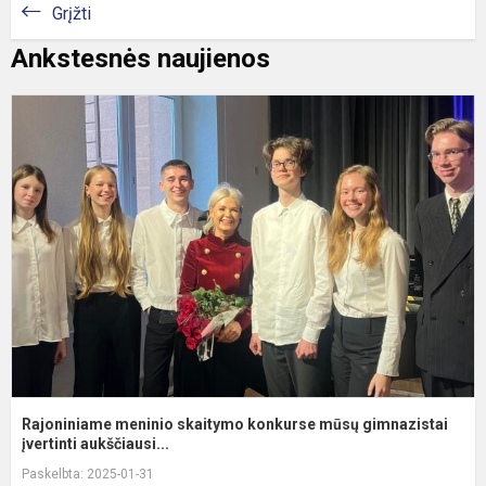
Grįžti
Ankstesnės naujienos
R
m
s
k
m
g
įv
Rajoniniame meninio skaitymo konkurse mūsų gimnazistai
įvertinti aukščiausi...
Paskelbta: 2025-01-31