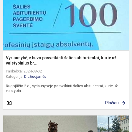
k
už
Vyriausybėje buvo pasveikinti šalies abiturientai, kurie už
valstybinius br...
Paskelbta: 2024-08-02
Kategorija:
Didžiuojamės
Rugpjūčio 2 d., vyriausybėje pasveikinti šalies abiturientai, kurie už
valstybin...
Plačiau
S
a