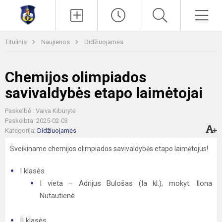
Paieška
Men
Titulinis
Naujienos
Didžiuojamės
Chemijos olimpiados
savivaldybės etapo laimėtojai
Paskelbė : Vaiva Kiburytė
Paskelbta: 2025-02-03
Kategorija:
Didžiuojamės
Sveikiname chemijos olimpiados savivaldybės etapo laimėtojus!
​​I klasės
​I vieta – Adrijus Bulošas (Ia kl.), mokyt. Ilona
Nutautienė
II klasės