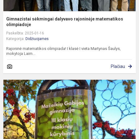
Gimnazistai sėkmingai dalyvavo rajoninėje matematikos
olimpiadoje
Paskelbta: 2025-01-16
Kategorija:
Didžiuojamės
Rajoninė matematikos olimpiada! I klasė I vieta Martynas Šaulys,
mokytoja Laim...
Plačiau
M
g
k
p
,
s