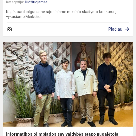
Kategorija:
Didžiuojamės
Ką tik pasibaigusiame rajoniniame meninio skaitymo konkurse,
vykusiame Merkelio...
Plačiau
I
o
s
e
n
Informatikos olimpiados savivaldybės etapo nugalėtojai