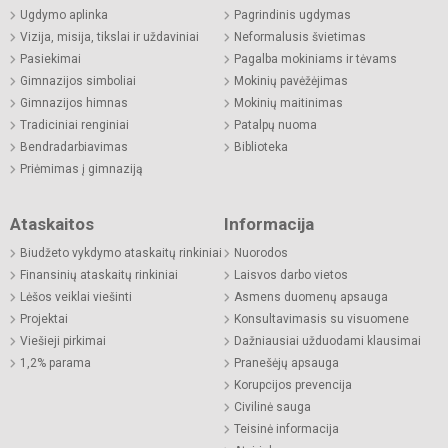
Ugdymo aplinka
Pagrindinis ugdymas
Vizija, misija, tikslai ir uždaviniai
Neformalusis švietimas
Pasiekimai
Pagalba mokiniams ir tėvams
Gimnazijos simboliai
Mokinių pavėžėjimas
Gimnazijos himnas
Mokinių maitinimas
Tradiciniai renginiai
Patalpų nuoma
Bendradarbiavimas
Biblioteka
Priėmimas į gimnaziją
Ataskaitos
Informacija
Biudžeto vykdymo ataskaitų rinkiniai
Nuorodos
Finansinių ataskaitų rinkiniai
Laisvos darbo vietos
Lėšos veiklai viešinti
Asmens duomenų apsauga
Projektai
Konsultavimasis su visuomene
Viešieji pirkimai
Dažniausiai užduodami klausimai
1,2% parama
Pranešėjų apsauga
Korupcijos prevencija
Civilinė sauga
Teisinė informacija