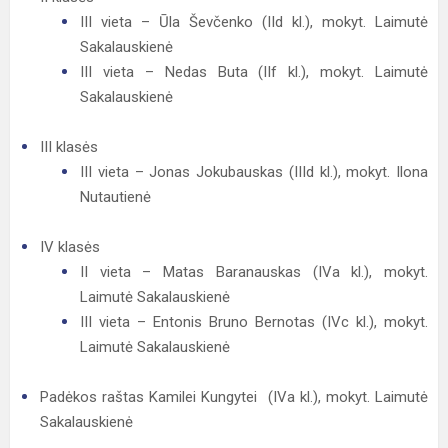
​III vieta – Ūla Ševčenko (IId kl.), mokyt. Laimutė
Sakalauskienė
​III vieta – Nedas Buta (IIf kl.), mokyt. Laimutė
Sakalauskienė
III klasės
​III vieta – Jonas Jokubauskas (IIId kl.), mokyt. Ilona
Nutautienė
​IV klasės
II vieta – Matas Baranauskas (IVa kl.), mokyt.
Laimutė Sakalauskienė
III vieta – Entonis Bruno Bernotas (IVc kl.), mokyt.
Laimutė Sakalauskienė
​Padėkos raštas Kamilei Kungytei (IVa kl.), mokyt. Laimutė
Sakalauskienė