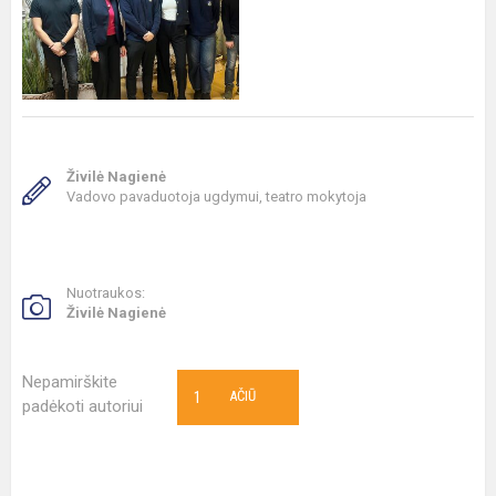
Živilė Nagienė
Vadovo pavaduotoja ugdymui, teatro mokytoja
Nuotraukos:
Živilė Nagienė
Nepamirškite
1
AČIŪ
padėkoti autoriui