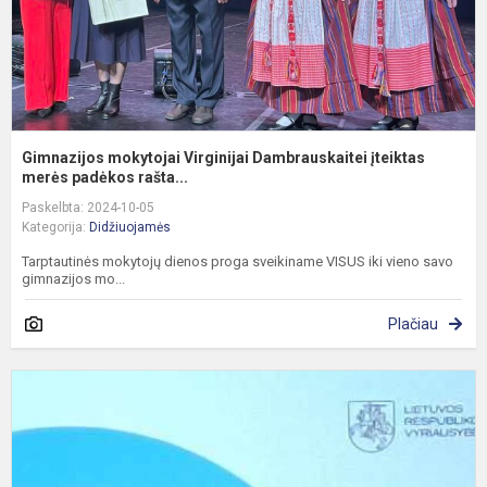
Gimnazijos mokytojai Virginijai Dambrauskaitei įteiktas
merės padėkos rašta...
Paskelbta: 2024-10-05
Kategorija:
Didžiuojamės
Tarptautinės mokytojų dienos proga sveikiname VISUS iki vieno savo
gimnazijos mo...
Plačiau
V
b
p
š
a