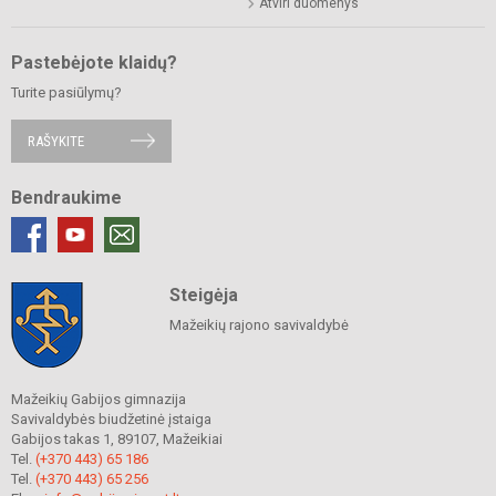
Atviri duomenys
Pastebėjote klaidų?
Turite pasiūlymų?
RAŠYKITE
Bendraukime
Steigėja
Mažeikių rajono savivaldybė
Mažeikių Gabijos gimnazija
Savivaldybės biudžetinė įstaiga
Gabijos takas 1, 89107, Mažeikiai
Tel.
(+370 443) 65 186
Tel.
(+370 443) 65 256