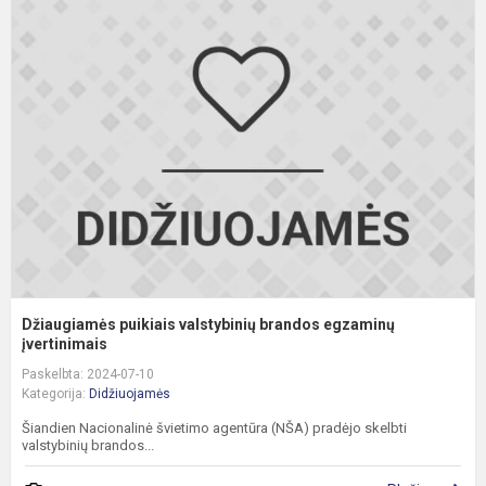
D
p
v
b
e
į
Džiaugiamės puikiais valstybinių brandos egzaminų
įvertinimais
Paskelbta: 2024-07-10
Kategorija:
Didžiuojamės
Šiandien Nacionalinė švietimo agentūra (NŠA) pradėjo skelbti
valstybinių brandos...