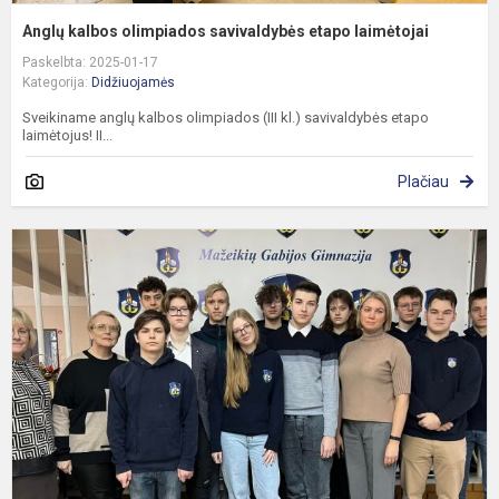
Anglų kalbos olimpiados savivaldybės etapo laimėtojai
Paskelbta: 2025-01-17
Kategorija:
Didžiuojamės
Sveikiname anglų kalbos olimpiados (III kl.) savivaldybės etapo
laimėtojus! II...
Plačiau
G
s
d
r
m
o