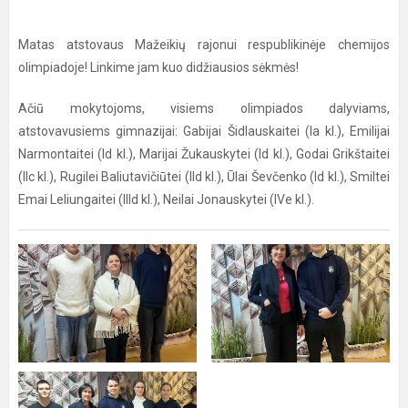
Matas atstovaus Mažeikių rajonui respublikinėje chemijos
olimpiadoje! Linkime jam kuo didžiausios sėkmės!
Ačiū mokytojoms, visiems olimpiados dalyviams,
atstovavusiems gimnazijai: Gabijai Šidlauskaitei (Ia kl.), Emilijai
Narmontaitei (Id kl.), Marijai Žukauskytei (Id kl.), Godai Grikštaitei
(IIc kl.), Rugilei Baliutavičiūtei (IId kl.), Ūlai Ševčenko (Id kl.), Smiltei
Emai Leliungaitei (IIId kl.), Neilai Jonauskytei (IVe kl.).